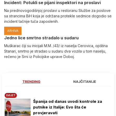
Incident: Potukli se pijani inspektori na proslavi
Na prednovogodišnjoj proslavi u restoranu Službe za poslove
sa strancima BiH koja je održana protekle sedmice dogodio se
incident tačnije tuča zaposlenih.
ARHIVA
Јedno lice smrtno stradalo u sudaru
Muškarac čiji su inicijali M.M. /43/ iz naselja Cerovica, opština
Stanari, smrtno je stradao u sudaru dva vozila u tom naselju,
rečeno je Srni iz Policijske uprave Doboj.
TRENDING
NAJČITANIJE
SVIJET
Španija od danas uvodi kontrole za
putnike iz Italije: Evo šta će
provjeravati