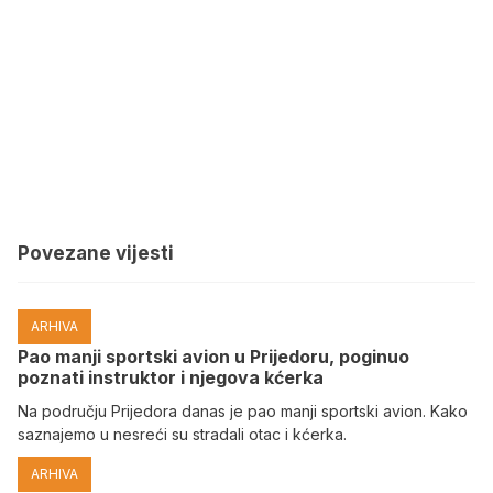
Povezane vijesti
ARHIVA
Pao manji sportski avion u Prijedoru, poginuo
poznati instruktor i njegova kćerka
Na području Prijedora danas je pao manji sportski avion. Kako
saznajemo u nesreći su stradali otac i kćerka.
ARHIVA