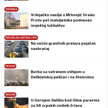
HRONIKA
Vršnjačko nasilje u Mrkonjić Gradu:
Protiv pet maloljetnika podnesen
izvještaj tužilaštvu
REPUBLIKA SRPSKA / BIH
Na većini graničnih prelaza pojačan
saobraćaj
REGION
Borba sa vatrenom stihijom u
Deliblatskoj peščari i na Stolovima
REGION
U Gornjem Selištu kod Gline parastos
za 56 srpskih civilnih žrtava