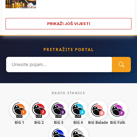
PRIKAŽI JOŠ VIJESTI
PRETRAŽITE PORTAL
Search
for:
RADIO STANICE
BiG 1
BiG 2
BiG 3
BiG 4
BiG Balade
BiG Folk