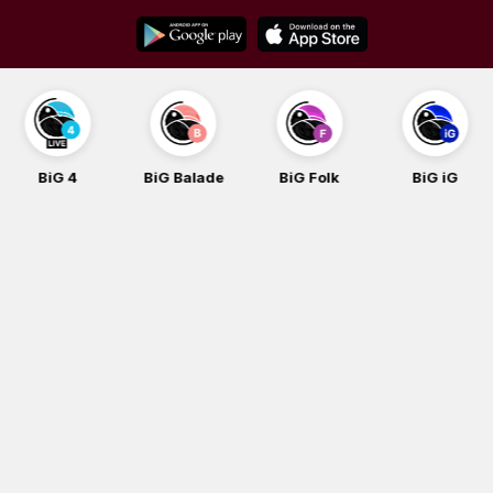
Skip
to
content
BiG 4
BiG Balade
BiG Folk
BiG iG