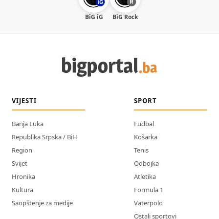
BiG iG
BiG Rock
VIJESTI
SPORT
Banja Luka
Fudbal
Republika Srpska / BiH
Košarka
Region
Tenis
Svijet
Odbojka
Hronika
Atletika
Kultura
Formula 1
Saopštenje za medije
Vaterpolo
Ostali sportovi