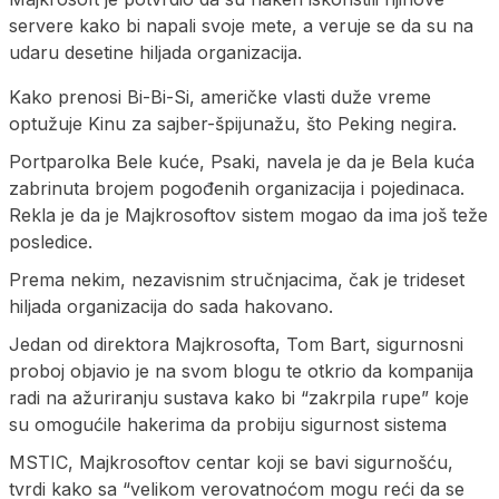
servere kako bi napali svoje mete, a veruje se da su na
udaru desetine hiljada organizacija.
Kako prenosi Bi-Bi-Si, američke vlasti duže vreme
optužuje Kinu za sajber-špijunažu, što Peking negira.
Portparolka Bele kuće, Psaki, navela je da je Bela kuća
zabrinuta brojem pogođenih organizacija i pojedinaca.
Rekla je da je Majkrosoftov sistem mogao da ima još teže
posledice.
Prema nekim, nezavisnim stručnjacima, čak je trideset
hiljada organizacija do sada hakovano.
Jedan od direktora Majkrosofta, Tom Bart, sigurnosni
proboj objavio je na svom blogu te otkrio da kompanija
radi na ažuriranju sustava kako bi “zakrpila rupe” koje
su omogućile hakerima da probiju sigurnost sistema
MSTIC, Majkrosoftov centar koji se bavi sigurnošću,
tvrdi kako sa “velikom verovatnoćom mogu reći da se