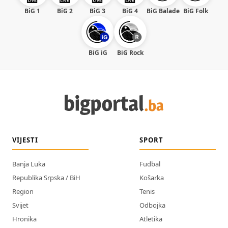
BiG 1
BiG 2
BiG 3
BiG 4
BiG Balade
BiG Folk
BiG iG
BiG Rock
VIJESTI
SPORT
Banja Luka
Fudbal
Republika Srpska / BiH
Košarka
Region
Tenis
Svijet
Odbojka
Hronika
Atletika