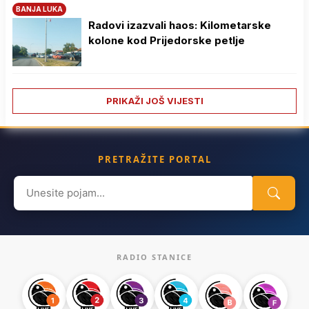
BANJA LUKA
Radovi izazvali haos: Kilometarske
kolone kod Prijedorske petlje
PRIKAŽI JOŠ VIJESTI
PRETRAŽITE PORTAL
Search
for:
RADIO STANICE