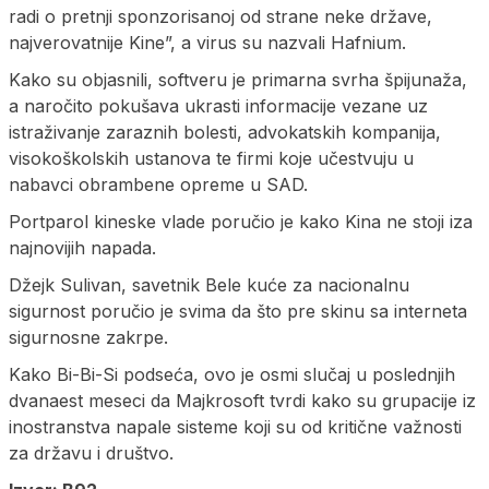
radi o pretnji sponzorisanoj od strane neke države,
najverovatnije Kine”, a virus su nazvali Hafnium.
Kako su objasnili, softveru je primarna svrha špijunaža,
a naročito pokušava ukrasti informacije vezane uz
istraživanje zaraznih bolesti, advokatskih kompanija,
visokoškolskih ustanova te firmi koje učestvuju u
nabavci obrambene opreme u SAD.
Portparol kineske vlade poručio je kako Kina ne stoji iza
najnovijih napada.
Džejk Sulivan, savetnik Bele kuće za nacionalnu
sigurnost poručio je svima da što pre skinu sa interneta
sigurnosne zakrpe.
Kako Bi-Bi-Si podseća, ovo je osmi slučaj u poslednjih
dvanaest meseci da Majkrosoft tvrdi kako su grupacije iz
inostranstva napale sisteme koji su od kritične važnosti
za državu i društvo.