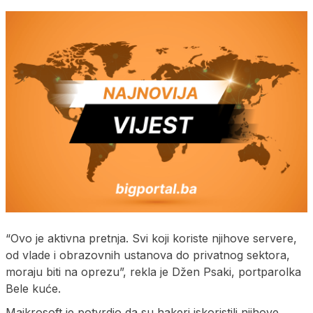
“Ovo je aktivna pretnja. Svi koji koriste njihove servere,
od vlade i obrazovnih ustanova do privatnog sektora,
moraju biti na oprezu”, rekla je Džen Psaki, portparolka
Bele kuće.
Majkrosoft je potvrdio da su hakeri iskoristili njihove