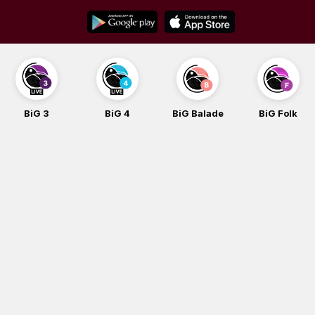
Skip
to
content
BiG 3
BiG 4
BiG Balade
BiG Folk