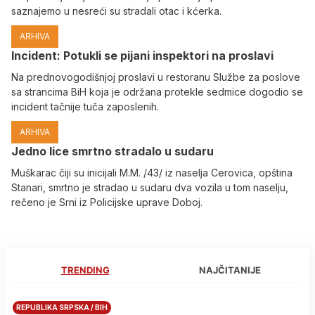
saznajemo u nesreći su stradali otac i kćerka.
ARHIVA
Incident: Potukli se pijani inspektori na proslavi
Na prednovogodišnjoj proslavi u restoranu Službe za poslove
sa strancima BiH koja je održana protekle sedmice dogodio se
incident tačnije tuča zaposlenih.
ARHIVA
Јedno lice smrtno stradalo u sudaru
Muškarac čiji su inicijali M.M. /43/ iz naselja Cerovica, opština
Stanari, smrtno je stradao u sudaru dva vozila u tom naselju,
rečeno je Srni iz Policijske uprave Doboj.
TRENDING
NAJČITANIJE
REPUBLIKA SRPSKA / BIH