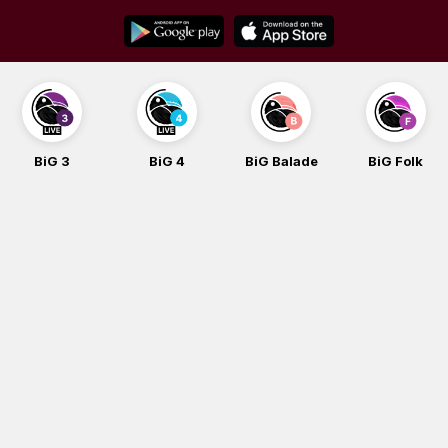
Skip
to
content
BiG 3
BiG 4
BiG Balade
BiG Folk