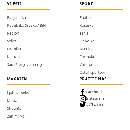
VIJESTI
SPORT
Banja Luka
Fudbal
Republika Srpska / BiH
Košarka
Region
Tenis
Svijet
Odbojka
Hronika
Atletika
Kultura
Formula 1
Saopštenje za medije
Vaterpolo
Ostali sportovi
MAGAZIN
PRATITE NAS
Facebook
Ljubav i seks
Instagram
Moda
X / Twitter
ShowBiz
Zanimljivo