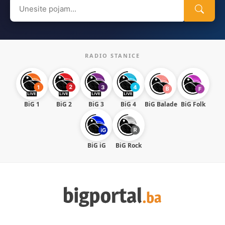
Search
for:
RADIO STANICE
BiG 1
BiG 2
BiG 3
BiG 4
BiG Balade
BiG Folk
BiG iG
BiG Rock