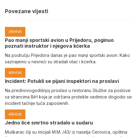
Povezane vijesti
ARHIVA
Pao manji sportski avion u Prijedoru, poginuo
poznati instruktor i njegova kćerka
Na području Prijedora danas je pao manji sportski avion. Kako
saznajemo u nesreći su stradali otac i kćerka.
ARHIVA
Incident: Potukli se pijani inspektori na proslavi
Na prednovogodišnjoj proslavi u restoranu Službe za poslove
sa strancima BiH koja je održana protekle sedmice dogodio se
incident tačnije tuča zaposlenih.
ARHIVA
Јedno lice smrtno stradalo u sudaru
Muškarac čiji su inicijali M.M. /43/ iz naselja Cerovica, opština