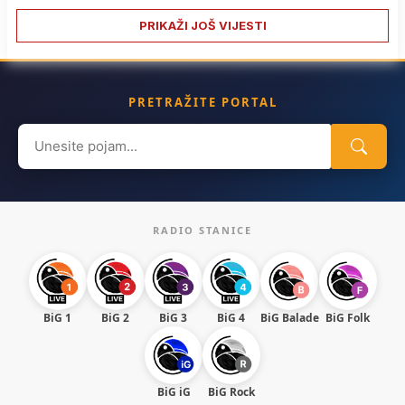
PRIKAŽI JOŠ VIJESTI
PRETRAŽITE PORTAL
Search
for:
RADIO STANICE
BiG 1
BiG 2
BiG 3
BiG 4
BiG Balade
BiG Folk
BiG iG
BiG Rock