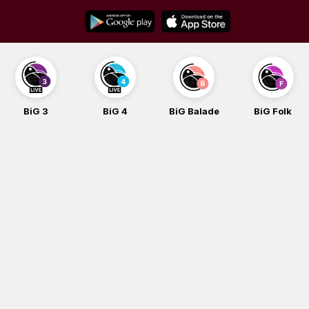
Skip
to
content
BiG 3
BiG 4
BiG Balade
BiG Folk