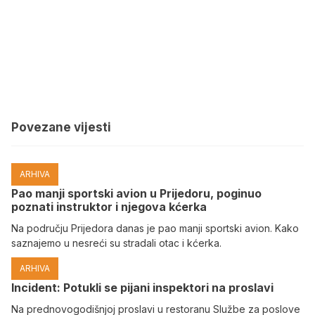
Povezane vijesti
ARHIVA
Pao manji sportski avion u Prijedoru, poginuo
poznati instruktor i njegova kćerka
Na području Prijedora danas je pao manji sportski avion. Kako
saznajemo u nesreći su stradali otac i kćerka.
ARHIVA
Incident: Potukli se pijani inspektori na proslavi
Na prednovogodišnjoj proslavi u restoranu Službe za poslove