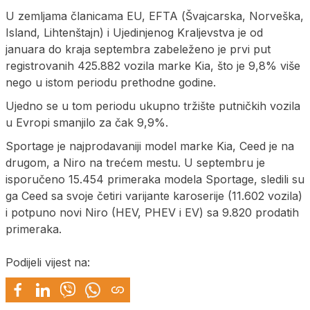
U zemljama članicama EU, EFTA (Švajcarska, Norveška,
Island, Lihtenštajn) i Ujedinjenog Kraljevstva je od
januara do kraja septembra zabeleženo je prvi put
registrovanih 425.882 vozila marke Kia, što je 9,8% više
nego u istom periodu prethodne godine.
Ujedno se u tom periodu ukupno tržište putničkih vozila
u Evropi smanjilo za čak 9,9%.
Sportage je najprodavaniji model marke Kia, Ceed je na
drugom, a Niro na trećem mestu. U septembru je
isporučeno 15.454 primeraka modela Sportage, sledili su
ga Ceed sa svoje četiri varijante karoserije (11.602 vozila)
i potpuno novi Niro (HEV, PHEV i EV) sa 9.820 prodatih
primeraka.
Podijeli vijest na: