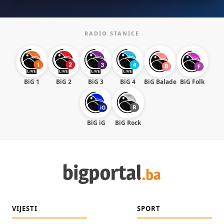
RADIO STANICE
BiG 1
BiG 2
BiG 3
BiG 4
BiG Balade
BiG Folk
BiG iG
BiG Rock
VIJESTI
SPORT