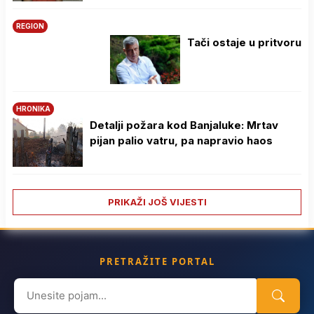
REGION
Tači ostaje u pritvoru
HRONIKA
Detalji požara kod Banjaluke: Mrtav
pijan palio vatru, pa napravio haos
PRIKAŽI JOŠ VIJESTI
PRETRAŽITE PORTAL
Search
for: