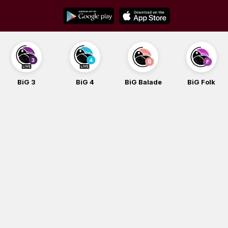
Skip
to
content
BiG 3
BiG 4
BiG Balade
BiG Folk