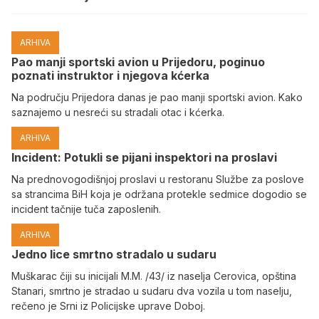
ARHIVA
Pao manji sportski avion u Prijedoru, poginuo
poznati instruktor i njegova kćerka
Na području Prijedora danas je pao manji sportski avion. Kako
saznajemo u nesreći su stradali otac i kćerka.
ARHIVA
Incident: Potukli se pijani inspektori na proslavi
Na prednovogodišnjoj proslavi u restoranu Službe za poslove
sa strancima BiH koja je održana protekle sedmice dogodio se
incident tačnije tuča zaposlenih.
ARHIVA
Јedno lice smrtno stradalo u sudaru
Muškarac čiji su inicijali M.M. /43/ iz naselja Cerovica, opština
Stanari, smrtno je stradao u sudaru dva vozila u tom naselju,
rečeno je Srni iz Policijske uprave Doboj.