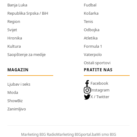
Banja Luka
Fudbal
Republika Srpska / BiH
Košarka
Region
Tenis
Svijet
Odbojka
Hronika
Atletika
Kultura
Formula 1
Saopštenje za medije
Vaterpolo
Ostali sportovi
MAGAZIN
PRATITE NAS
Facebook
Ljubav i seks
Instagram
Moda
X / Twitter
ShowBiz
Zanimljivo
Marketing BIG Radio
Marketing BIGportal.ba
Mi smo BIG