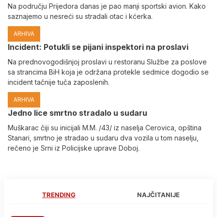
Na području Prijedora danas je pao manji sportski avion. Kako
saznajemo u nesreći su stradali otac i kćerka.
ARHIVA
Incident: Potukli se pijani inspektori na proslavi
Na prednovogodišnjoj proslavi u restoranu Službe za poslove
sa strancima BiH koja je održana protekle sedmice dogodio se
incident tačnije tuča zaposlenih.
ARHIVA
Јedno lice smrtno stradalo u sudaru
Muškarac čiji su inicijali M.M. /43/ iz naselja Cerovica, opština
Stanari, smrtno je stradao u sudaru dva vozila u tom naselju,
rečeno je Srni iz Policijske uprave Doboj.
TRENDING
NAJČITANIJE