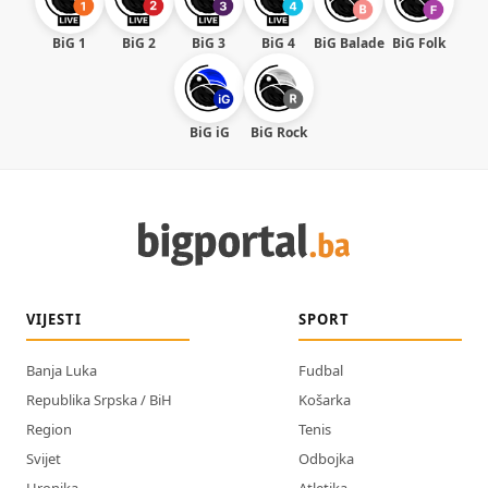
BiG 1
BiG 2
BiG 3
BiG 4
BiG Balade
BiG Folk
BiG iG
BiG Rock
VIJESTI
SPORT
Banja Luka
Fudbal
Republika Srpska / BiH
Košarka
Region
Tenis
Svijet
Odbojka
Hronika
Atletika