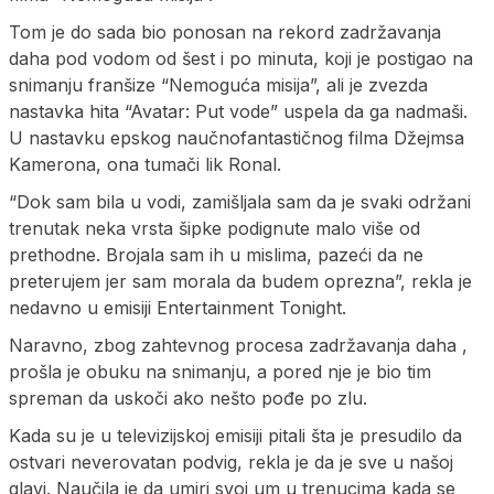
Tom je do sada bio ponosan na rekord zadržavanja
daha pod vodom od šest i po minuta, koji je postigao na
snimanju franšize “Nemoguća misija”, ali je zvezda
nastavka hita “Avatar: Put vode” uspela da ga nadmaši.
U nastavku epskog naučnofantastičnog filma Džejmsa
Kamerona, ona tumači lik Ronal.
“Dok sam bila u vodi, zamišljala sam da je svaki održani
trenutak neka vrsta šipke podignute malo više od
prethodne. Brojala sam ih u mislima, pazeći da ne
preterujem jer sam morala da budem oprezna”, rekla je
nedavno u emisiji Entertainment Tonight.
Naravno, zbog zahtevnog procesa zadržavanja daha ,
prošla je obuku na snimanju, a pored nje je bio tim
spreman da uskoči ako nešto pođe po zlu.
Kada su je u televizijskoj emisiji pitali šta je presudilo da
ostvari neverovatan podvig, rekla je da je sve u našoj
glavi. Naučila je da umiri svoj um u trenucima kada se