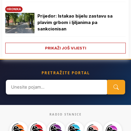
HRONIKA
Prijedor: Istakao bijelu zastavu sa
plavim grbom i ljiljanima pa
sankcionisan
PRIKAŽI JOŠ VIJESTI
PRETRAŽITE PORTAL
Search
for:
RADIO STANICE