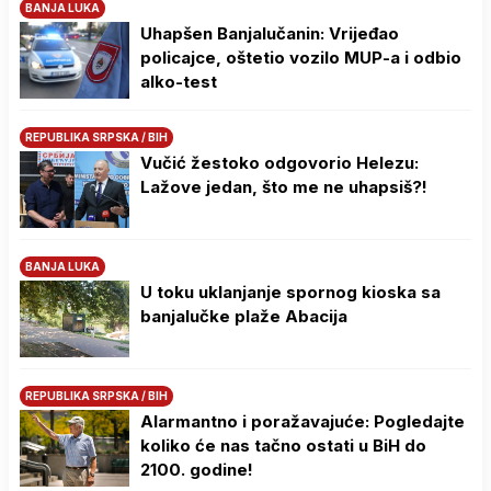
BANJA LUKA
Uhapšen Banjalučanin: Vrijeđao
policajce, oštetio vozilo MUP-a i odbio
alko-test
REPUBLIKA SRPSKA / BIH
Vučić žestoko odgovorio Helezu:
Lažove jedan, što me ne uhapsiš?!
BANJA LUKA
U toku uklanjanje spornog kioska sa
banjalučke plaže Abacija
REPUBLIKA SRPSKA / BIH
Alarmantno i poražavajuće: Pogledajte
koliko će nas tačno ostati u BiH do
2100. godine!