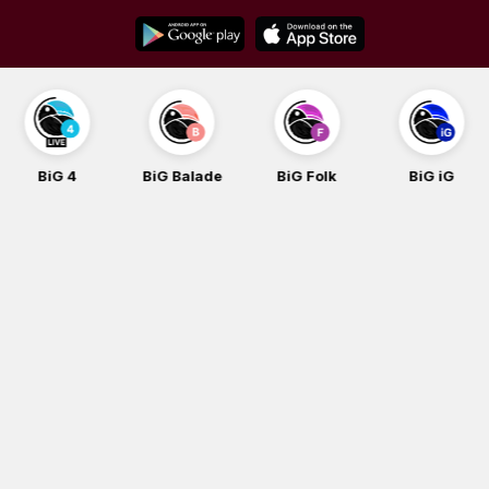
Skip
to
content
BiG 4
BiG Balade
BiG Folk
BiG iG