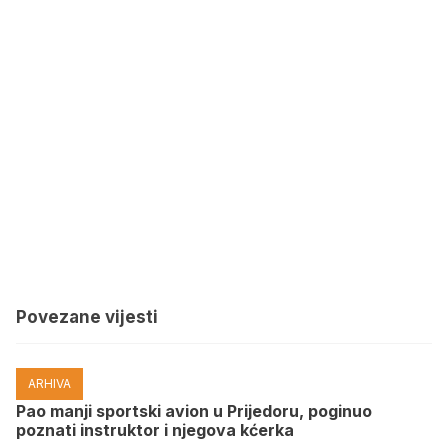
Povezane vijesti
ARHIVA
Pao manji sportski avion u Prijedoru, poginuo
poznati instruktor i njegova kćerka