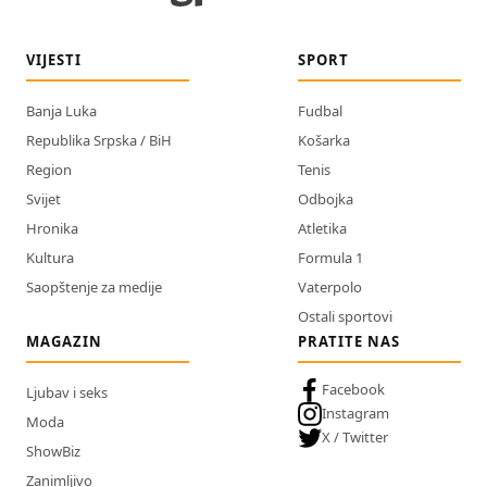
VIJESTI
SPORT
Banja Luka
Fudbal
Republika Srpska / BiH
Košarka
Region
Tenis
Svijet
Odbojka
Hronika
Atletika
Kultura
Formula 1
Saopštenje za medije
Vaterpolo
Ostali sportovi
MAGAZIN
PRATITE NAS
Facebook
Ljubav i seks
Instagram
Moda
X / Twitter
ShowBiz
Zanimljivo