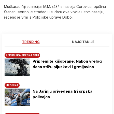
Muškarac čiji su inicijali M.M. /43/ iz naselja Cerovica, opština
Stanari, smrtno je stradao u sudaru dva vozila u tom naselju,
rečeno je Srni iz Policijske uprave Doboj.
TRENDING
NAJČITANIJE
REPUBLIKA SRPSKA / BIH
Pripremite kišobrane: Nakon vrelog
dana stižu pljuskovi i grmljavina
HRONIKA
Na Јarinju privedena tri srpska
policajca