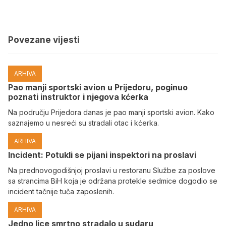
Povezane vijesti
ARHIVA
Pao manji sportski avion u Prijedoru, poginuo
poznati instruktor i njegova kćerka
Na području Prijedora danas je pao manji sportski avion. Kako
saznajemo u nesreći su stradali otac i kćerka.
ARHIVA
Incident: Potukli se pijani inspektori na proslavi
Na prednovogodišnjoj proslavi u restoranu Službe za poslove
sa strancima BiH koja je održana protekle sedmice dogodio se
incident tačnije tuča zaposlenih.
ARHIVA
Јedno lice smrtno stradalo u sudaru