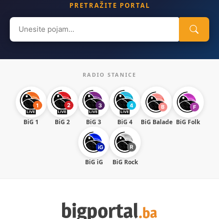
PRETRAŽITE PORTAL
Search
for:
RADIO STANICE
BiG 1
BiG 2
BiG 3
BiG 4
BiG Balade
BiG Folk
BiG iG
BiG Rock