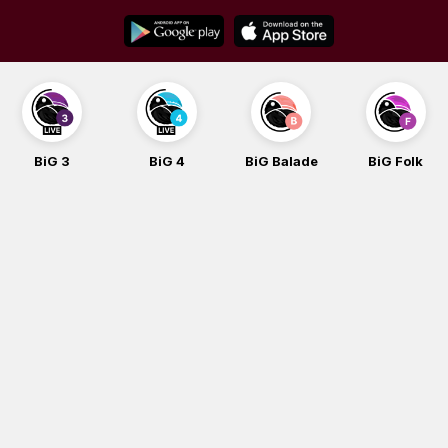
Skip
to
content
BiG 3
BiG 4
BiG Balade
BiG Folk