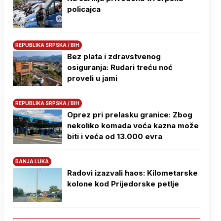
policajca
REPUBLIKA SRPSKA / BIH
Bez plata i zdravstvenog
osiguranja: Rudari treću noć
proveli u jami
REPUBLIKA SRPSKA / BIH
Oprez pri prelasku granice: Zbog
nekoliko komada voća kazna može
biti i veća od 13.000 evra
BANJA LUKA
Radovi izazvali haos: Kilometarske
kolone kod Prijedorske petlje