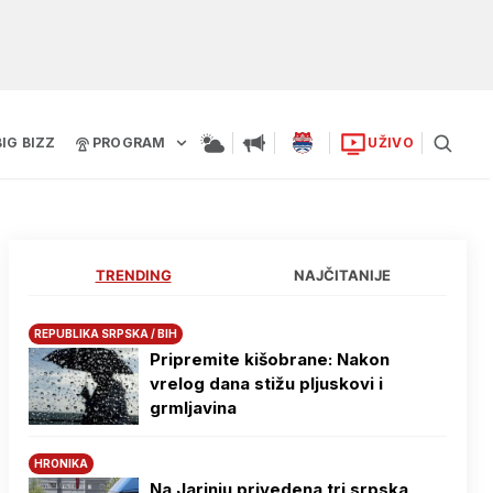
BIG BIZZ
PROGRAM
UŽIVO
TRENDING
NAJČITANIJE
REPUBLIKA SRPSKA / BIH
Pripremite kišobrane: Nakon
vrelog dana stižu pljuskovi i
grmljavina
HRONIKA
Na Јarinju privedena tri srpska