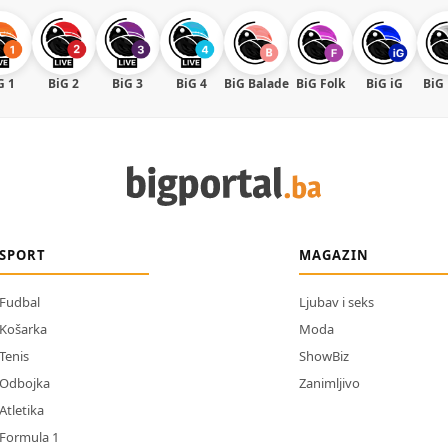
G 1
BiG 2
BiG 3
BiG 4
BiG Balade
BiG Folk
BiG iG
BiG
SPORT
MAGAZIN
Fudbal
Ljubav i seks
Košarka
Moda
Tenis
ShowBiz
Odbojka
Zanimljivo
Atletika
Formula 1