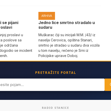
ARHIVA
i se pijani
Јedno lice smrtno stradalo u
roslavi
sudaru
joj proslavi u
Muškarac čiji su inicijali M.M. /43/ iz
za poslove sa
naselja Cerovica, opština Stanari,
 je održana
smrtno je stradao u sudaru dva vozila
dogodio se incident
u tom naselju, rečeno je Srni iz
enih.
Policijske uprave Doboj.
PRETRAŽITE PORTAL
ch
RADIO STANICE