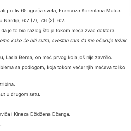
rati protiv 65. igrača sveta, Francuza Korentana Mutea.
 Nardija, 6:7 (7), 7:6 (3), 6:2.
 da je to bio razlog što je tokom meča zvao doktora.
mo kako će biti sutra, svestan sam da me očekuje težak
, Lasla Đerea, on meč prvog kola još nije završio.
roblema sa podlogom, koja tokom večernjih mečeva toliko
ribina.
nut u drugom setu.
čoviča i Kineza Džidžena Džanga.
.