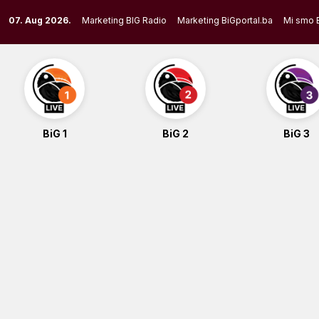
Skip
07. Aug 2026.
Marketing BIG Radio
Marketing BiGportal.ba
Mi smo 
to
content
BiG 1
BiG 2
BiG 3