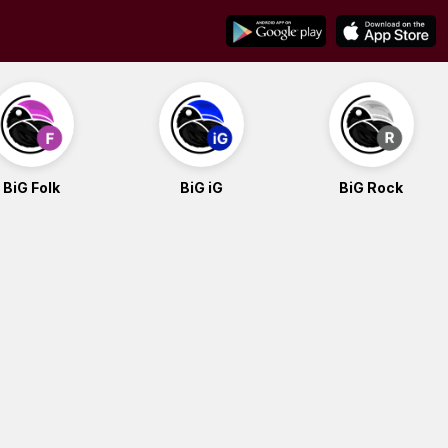
BiG Folk
BiG iG
BiG Rock