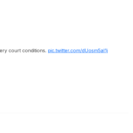
pery court conditions.
pic.twitter.com/dUosm5aI1j