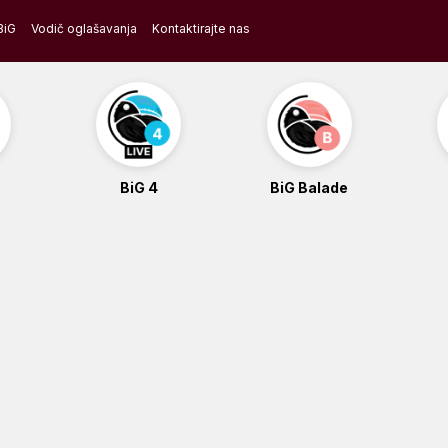
BiG
Vodič oglašavanja
Kontaktirajte nas
BiG 4
BiG Balade