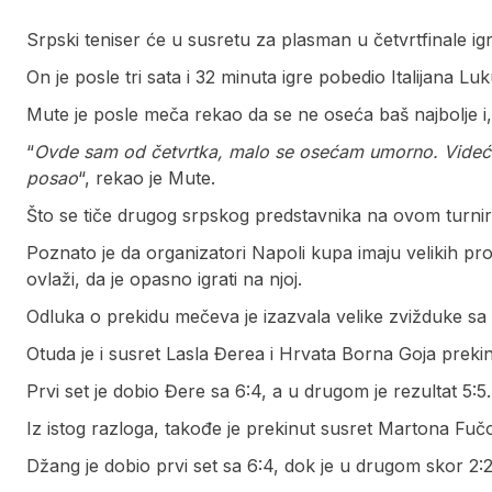
Srpski teniser će u susretu za plasman u četvrtfinale ig
On je posle tri sata i 32 minuta igre pobedio Italijana Luku
Mute je posle meča rekao da se ne oseća baš najbolje i,
“
Ovde sam od četvrtka, malo se osećam umorno. Videće
posao
“, rekao je Mute.
Što se tiče drugog srpskog predstavnika na ovom turniru
Poznato je da organizatori Napoli kupa imaju velikih p
ovlaži, da je opasno igrati na njoj.
Odluka o prekidu mečeva je izazvala velike zvižduke sa t
Otuda je i susret Lasla Đerea i Hrvata Borna Goja preki
Prvi set je dobio Đere sa 6:4, a u drugom je rezultat 5:5.
Iz istog razloga, takođe je prekinut susret Martona Fu
Džang je dobio prvi set sa 6:4, dok je u drugom skor 2:2