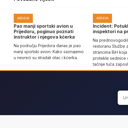
ARHIVA
ARHIVA
Pao manji sportski avion u
Incident: Potukl
Prijedoru, poginuo poznati
inspektori na p
instruktor i njegova kćerka
Na prednovogodišn
Na području Prijedora danas je pao
restoranu Službe 
manji sportski avion. Kako saznajemo
strancima BiH koja
u nesreći su stradali otac i kćerka.
protekle sedmice 
tačnije tuča zaposl
Sear
for: