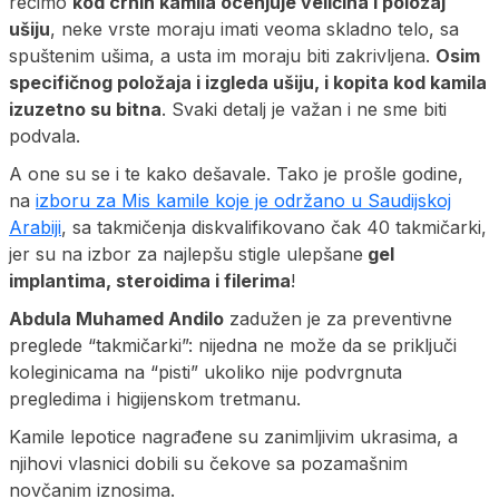
recimo
kod crnih kamila ocenjuje veličina i položaj
ušiju
, neke vrste moraju imati veoma skladno telo, sa
spuštenim ušima, a usta im moraju biti zakrivljena.
Osim
specifičnog položaja i izgleda ušiju, i kopita kod kamila
izuzetno su bitna
. Svaki detalj je važan i ne sme biti
podvala.
A one su se i te kako dešavale. Tako je prošle godine,
na
izboru za Mis kamile koje je održano u Saudijskoj
Arabiji
, sa takmičenja diskvalifikovano čak 40 takmičarki,
jer su na izbor za najlepšu stigle ulepšane
gel
implantima, steroidima i filerima
!
Abdula Muhamed Andilo
zadužen je za preventivne
preglede “takmičarki”: nijedna ne može da se priključi
koleginicama na “pisti” ukoliko nije podvrgnuta
pregledima i higijenskom tretmanu.
Kamile lepotice nagrađene su zanimljivim ukrasima, a
njihovi vlasnici dobili su čekove sa pozamašnim
novčanim iznosima.