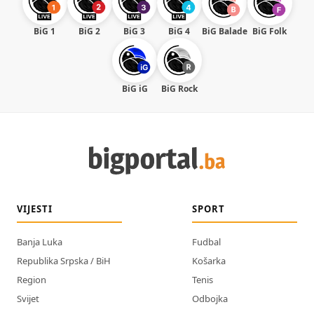
BiG 1
BiG 2
BiG 3
BiG 4
BiG Balade
BiG Folk
BiG iG
BiG Rock
VIJESTI
SPORT
Banja Luka
Fudbal
Republika Srpska / BiH
Košarka
Region
Tenis
Svijet
Odbojka