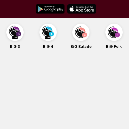
Skip
to
content
3
BiG 4
BiG Balade
BiG Folk
BiG