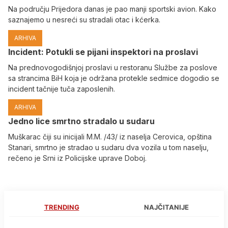
Na području Prijedora danas je pao manji sportski avion. Kako
saznajemo u nesreći su stradali otac i kćerka.
ARHIVA
Incident: Potukli se pijani inspektori na proslavi
Na prednovogodišnjoj proslavi u restoranu Službe za poslove
sa strancima BiH koja je održana protekle sedmice dogodio se
incident tačnije tuča zaposlenih.
ARHIVA
Јedno lice smrtno stradalo u sudaru
Muškarac čiji su inicijali M.M. /43/ iz naselja Cerovica, opština
Stanari, smrtno je stradao u sudaru dva vozila u tom naselju,
rečeno je Srni iz Policijske uprave Doboj.
TRENDING
NAJČITANIJE