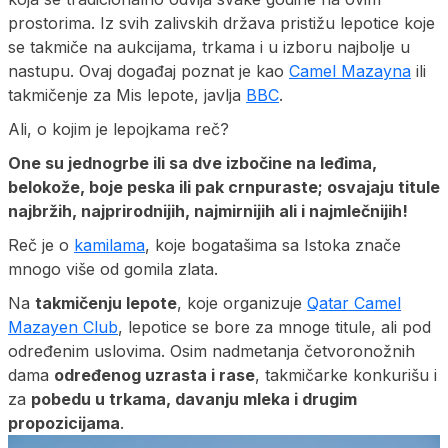
prostorima. Iz svih zalivskih država pristižu lepotice koje
se takmiče na aukcijama, trkama i u izboru najbolje u
nastupu. Ovaj događaj poznat je kao
Camel Mazayna
ili
takmičenje za Mis lepote, javlja
BBC
.
Ali, o kojim je lepojkama reč?
One su jednogrbe ili sa dve izbočine na leđima,
belokože, boje peska ili pak crnpuraste; osvajaju titule
najbržih, najprirodnijih, najmirnijih ali i najmlečnijih!
Reč je o
kamilama
, koje bogatašima sa Istoka znače
mnogo više od gomila zlata.
Na
takmičenju lepote
, koje organizuje
Qatar Camel
Mazayen Club
, lepotice se bore za mnoge titule, ali pod
određenim uslovima. Osim nadmetanja četvoronožnih
dama
određenog uzrasta i rase
, takmičarke konkurišu i
za
pobedu u trkama, davanju mleka i drugim
propozicijama
.