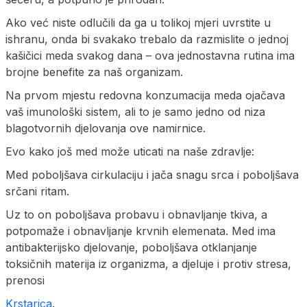
Ako već niste odlučili da ga u tolikoj mjeri uvrstite u
ishranu, onda bi svakako trebalo da razmislite o jednoj
kašičici meda svakog dana – ova jednostavna rutina ima
brojne benefite za naš organizam.
Na prvom mjestu redovna konzumacija meda ojačava
vaš imunološki sistem, ali to je samo jedno od niza
blagotvornih djelovanja ove namirnice.
Evo kako još med može uticati na naše zdravlje:
Med poboljšava cirkulaciju i jača snagu srca i poboljšava
srčani ritam.
Uz to on poboljšava probavu i obnavljanje tkiva, a
potpomaže i obnavljanje krvnih elemenata. Med ima
antibakterijsko djelovanje, poboljšava otklanjanje
toksičnih materija iz organizma, a djeluje i protiv stresa,
prenosi
Krstarica
.