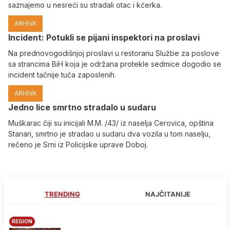
saznajemo u nesreći su stradali otac i kćerka.
ARHIVA
Incident: Potukli se pijani inspektori na proslavi
Na prednovogodišnjoj proslavi u restoranu Službe za poslove
sa strancima BiH koja je održana protekle sedmice dogodio se
incident tačnije tuča zaposlenih.
ARHIVA
Јedno lice smrtno stradalo u sudaru
Muškarac čiji su inicijali M.M. /43/ iz naselja Cerovica, opština
Stanari, smrtno je stradao u sudaru dva vozila u tom naselju,
rečeno je Srni iz Policijske uprave Doboj.
TRENDING
NAJČITANIJE
REGION