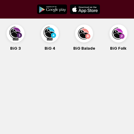
Skip
to
content
BiG 3
BiG 4
BiG Balade
BiG Folk