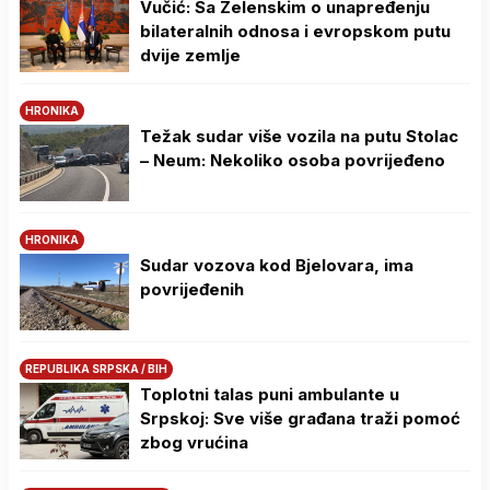
Vučić: Sa Zelenskim o unapređenju
bilateralnih odnosa i evropskom putu
dvije zemlje
HRONIKA
Težak sudar više vozila na putu Stolac
– Neum: Nekoliko osoba povrijeđeno
HRONIKA
Sudar vozova kod Bjelovara, ima
povrijeđenih
REPUBLIKA SRPSKA / BIH
Toplotni talas puni ambulante u
Srpskoj: Sve više građana traži pomoć
zbog vrućina