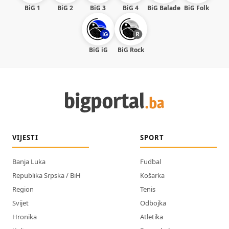
BiG 1
BiG 2
BiG 3
BiG 4
BiG Balade
BiG Folk
BiG iG
BiG Rock
VIJESTI
SPORT
Banja Luka
Fudbal
Republika Srpska / BiH
Košarka
Region
Tenis
Svijet
Odbojka
Hronika
Atletika