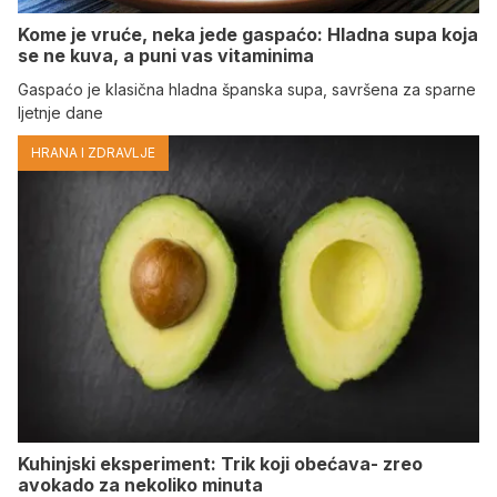
Kome je vruće, neka jede gaspaćo: Hladna supa koja
se ne kuva, a puni vas vitaminima
Gaspaćo je klasična hladna španska supa, savršena za sparne
ljetnje dane
HRANA I ZDRAVLJE
Kuhinjski eksperiment: Trik koji obećava- zreo
avokado za nekoliko minuta