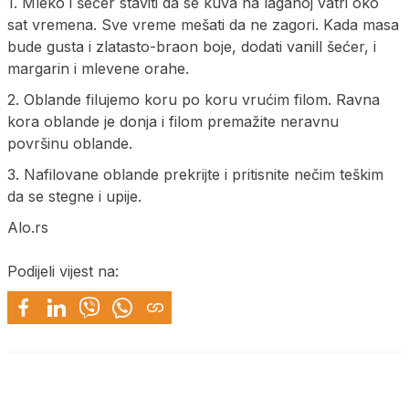
1. Mleko i šećer staviti da se kuva na laganoj vatri oko
sat vremena. Sve vreme mešati da ne zagori. Kada masa
bude gusta i zlatasto-braon boje, dodati vanill šećer, i
margarin i mlevene orahe.
2. Oblande filujemo koru po koru vrućim filom. Ravna
kora oblande je donja i filom premažite neravnu
površinu oblande.
3. Nafilovane oblande prekrijte i pritisnite nečim teškim
da se stegne i upije.
Alo.rs
Podijeli vijest na: