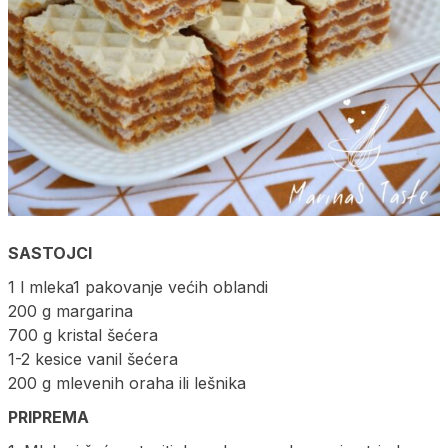
SASTOJCI
1 l mleka1 pakovanje većih oblandi
200 g margarina
700 g kristal šećera
1-2 kesice vanil šećera
200 g mlevenih oraha ili lešnika
PRIPREMA