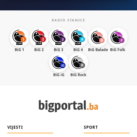
RADIO STANICE
BiG 1
BiG 2
BiG 3
BiG 4
BiG Balade
BiG Folk
BiG iG
BiG Rock
VIJESTI
SPORT