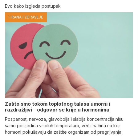
Evo kako izgleda postupak
HRANA I ZDRAVLJE
Zašto smo tokom toplotnog talasa umorni i
razdražljivi – odgovor se krije u hormonima
Pospanost, nervoza, glavobolja i slabija koncentracija nisu
samo posljedica visokih temperatura, već i načina na koji
hormoni pokušavaju da zaštite organizam od pregrijvanja