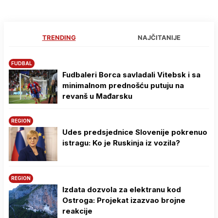
TRENDING
NAJČITANIJE
FUDBAL
Fudbaleri Borca savladali Vitebsk i sa
minimalnom prednošću putuju na
revanš u Mađarsku
REGION
Udes predsjednice Slovenije pokrenuo
istragu: Ko je Ruskinja iz vozila?
REGION
Izdata dozvola za elektranu kod
Ostroga: Projekat izazvao brojne
reakcije