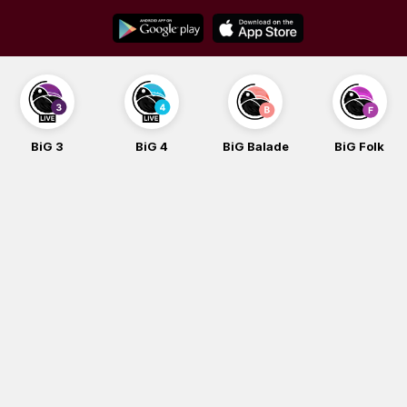
Skip
to
content
BiG 3
BiG 4
BiG Balade
BiG Folk