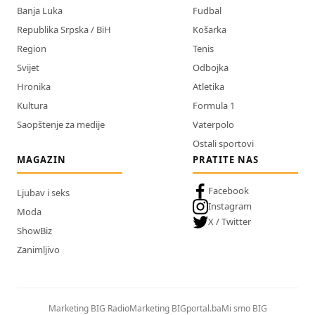
Banja Luka
Fudbal
Republika Srpska / BiH
Košarka
Region
Tenis
Svijet
Odbojka
Hronika
Atletika
Kultura
Formula 1
Saopštenje za medije
Vaterpolo
Ostali sportovi
MAGAZIN
PRATITE NAS
Facebook
Ljubav i seks
Instagram
Moda
X / Twitter
ShowBiz
Zanimljivo
Marketing BIG Radio
Marketing BIGportal.ba
Mi smo BIG