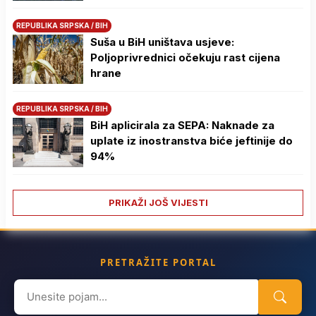
REPUBLIKA SRPSKA / BIH
Suša u BiH uništava usjeve:
Poljoprivrednici očekuju rast cijena
hrane
REPUBLIKA SRPSKA / BIH
BiH aplicirala za SEPA: Naknade za
uplate iz inostranstva biće jeftinije do
94%
PRIKAŽI JOŠ VIJESTI
PRETRAŽITE PORTAL
Search
for: