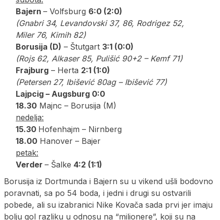
Bajern
– Volfsburg
6:0 (2:0)
(Gnabri 34, Levandovski 37, 86, Rodrigez 52,
Miler 76, Kimih 82)
Borusija (D)
– Štutgart
3:1 (0:0)
(Rojs 62, Alkaser 85, Pulišić 90+2 – Kemf 71)
Frajburg
– Herta
2:1 (1:0)
(Petersen 27, Ibišević 80ag – Ibišević 77)
Lajpcig – Augsburg 0:0
18.30
Majnc – Borusija (M)
nedelja:
15.30
Hofenhajm – Nirnberg
18.00
Hanover – Bajer
petak:
Verder
– Šalke
4:2 (1:1)
Borusija iz Dortmunda i Bajern su u vikend ušli bodovno
poravnati, sa po 54 boda, i jedni i drugi su ostvarili
pobede, ali su izabranici Nike Kovača sada prvi jer imaju
bolju gol razliku u odnosu na “milionere”, koji su na