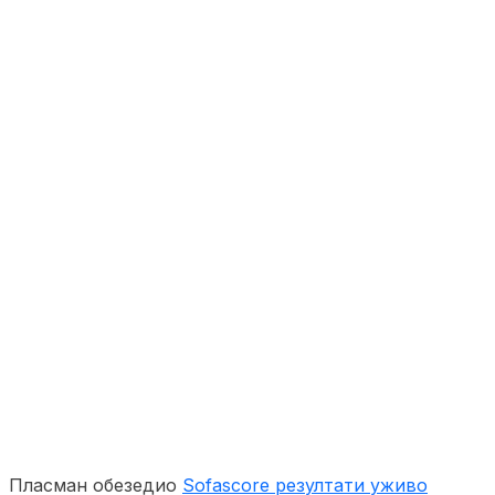
Пласман обезедио
Sofascore резултати уживо