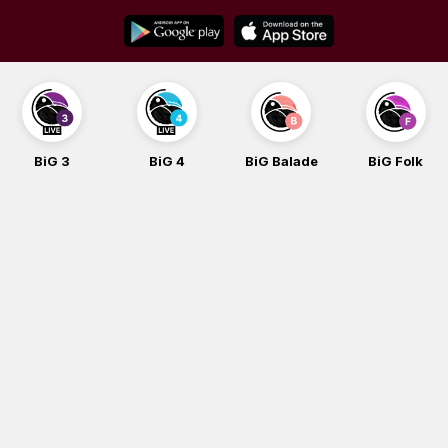
Skip
to
content
BiG 3
BiG 4
BiG Balade
BiG Folk