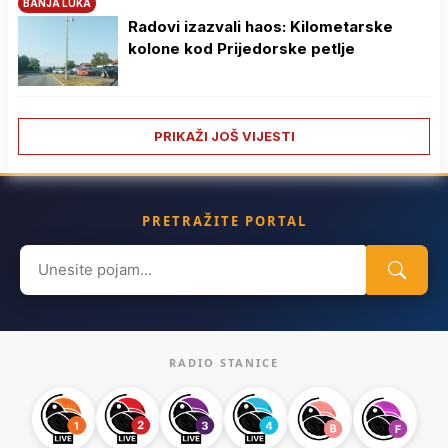
BANJA LUKA
Radovi izazvali haos: Kilometarske
kolone kod Prijedorske petlje
PRIKAŽI JOŠ VIJESTI
PRETRAŽITE PORTAL
Search
for:
RADIO STANICE