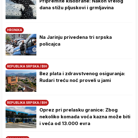
Pripremite kišobrane: Nakon vrelog
dana stižu pljuskovi i grmljavina
HRONIKA
Na Јarinju privedena tri srpska
policajca
REPUBLIKA SRPSKA / BIH
Bez plata i zdravstvenog osiguranja:
Rudari treću noć proveli u jami
REPUBLIKA SRPSKA / BIH
Oprez pri prelasku granice: Zbog
nekoliko komada voća kazna može biti
i veća od 13.000 evra