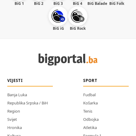
BiG 1
BiG 2
BiG 3
BiG 4
BiG Balade
BiG Folk
BiG iG
BiG Rock
VIJESTI
SPORT
Banja Luka
Fudbal
Republika Srpska / BiH
Košarka
Region
Tenis
Svijet
Odbojka
Hronika
Atletika
Kultura
Formula 1