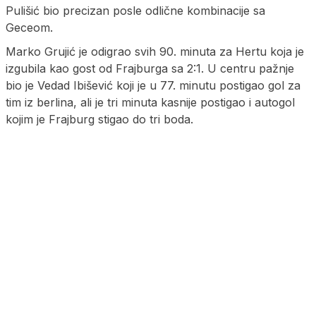
Pulišić bio precizan posle odlične kombinacije sa
Geceom.
Marko Grujić je odigrao svih 90. minuta za Hertu koja je
izgubila kao gost od Frajburga sa 2:1. U centru pažnje
bio je Vedad Ibišević koji je u 77. minutu postigao gol za
tim iz berlina, ali je tri minuta kasnije postigao i autogol
kojim je Frajburg stigao do tri boda.