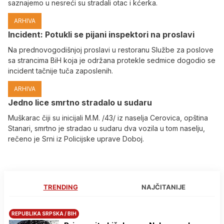
saznajemo u nesreći su stradali otac i kćerka.
ARHIVA
Incident: Potukli se pijani inspektori na proslavi
Na prednovogodišnjoj proslavi u restoranu Službe za poslove
sa strancima BiH koja je održana protekle sedmice dogodio se
incident tačnije tuča zaposlenih.
ARHIVA
Јedno lice smrtno stradalo u sudaru
Muškarac čiji su inicijali M.M. /43/ iz naselja Cerovica, opština
Stanari, smrtno je stradao u sudaru dva vozila u tom naselju,
rečeno je Srni iz Policijske uprave Doboj.
TRENDING
NAJČITANIJE
REPUBLIKA SRPSKA / BIH