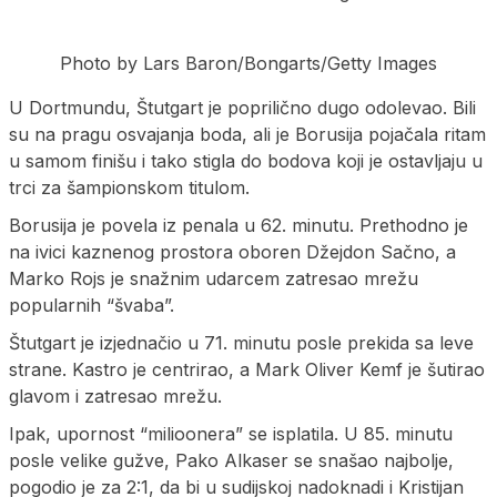
Photo by Lars Baron/Bongarts/Getty Images
U Dortmundu, Štutgart je poprilično dugo odolevao. Bili
su na pragu osvajanja boda, ali je Borusija pojačala ritam
u samom finišu i tako stigla do bodova koji je ostavljaju u
trci za šampionskom titulom.
Borusija je povela iz penala u 62. minutu. Prethodno je
na ivici kaznenog prostora oboren Džejdon Sačno, a
Marko Rojs je snažnim udarcem zatresao mrežu
popularnih “švaba”.
Štutgart je izjednačio u 71. minutu posle prekida sa leve
strane. Kastro je centrirao, a Mark Oliver Kemf je šutirao
glavom i zatresao mrežu.
Ipak, upornost “milioonera” se isplatila. U 85. minutu
posle velike gužve, Pako Alkaser se snašao najbolje,
pogodio je za 2:1, da bi u sudijskoj nadoknadi i Kristijan