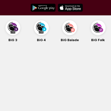
Skip
to
content
BiG 3
BiG 4
BiG Balade
BiG Folk