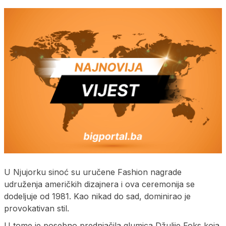
U Njujorku sinoć su uručene Fashion nagrade
udruženja američkih dizajnera i ova ceremonija se
dodeljuje od 1981. Kao nikad do sad, dominirao je
provokativan stil.
U tome je posebno prednjačila glumica Džulije Foks koja