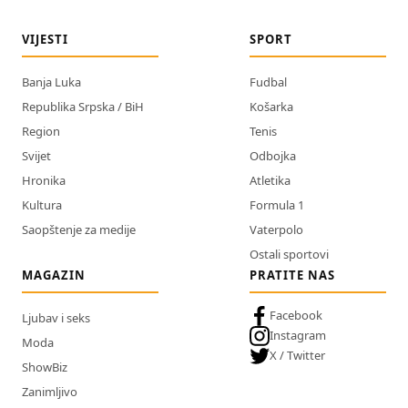
VIJESTI
SPORT
Banja Luka
Fudbal
Republika Srpska / BiH
Košarka
Region
Tenis
Svijet
Odbojka
Hronika
Atletika
Kultura
Formula 1
Saopštenje za medije
Vaterpolo
Ostali sportovi
MAGAZIN
PRATITE NAS
Facebook
Ljubav i seks
Instagram
Moda
X / Twitter
ShowBiz
Zanimljivo