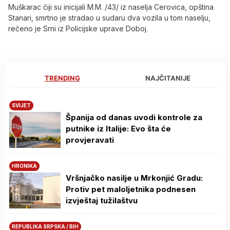
Muškarac čiji su inicijali M.M. /43/ iz naselja Cerovica, opština
Stanari, smrtno je stradao u sudaru dva vozila u tom naselju,
rečeno je Srni iz Policijske uprave Doboj.
TRENDING
NAJČITANIJE
SVIJET
Španija od danas uvodi kontrole za
putnike iz Italije: Evo šta će
provjeravati
HRONIKA
Vršnjačko nasilje u Mrkonjić Gradu:
Protiv pet maloljetnika podnesen
izvještaj tužilaštvu
REPUBLIKA SRPSKA / BIH