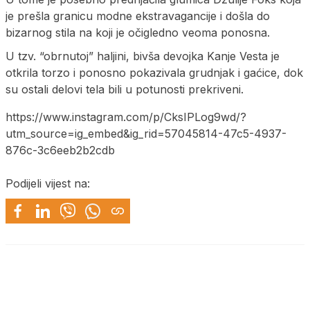
je prešla granicu modne ekstravagancije i došla do
bizarnog stila na koji je očigledno veoma ponosna.
U tzv. “obrnutoj” haljini, bivša devojka Kanje Vesta je
otkrila torzo i ponosno pokazivala grudnjak i gaćice, dok
su ostali delovi tela bili u potunosti prekriveni.
https://www.instagram.com/p/CksIPLog9wd/?
utm_source=ig_embed&ig_rid=57045814-47c5-4937-
876c-3c6eeb2b2cdb
Podijeli vijest na: