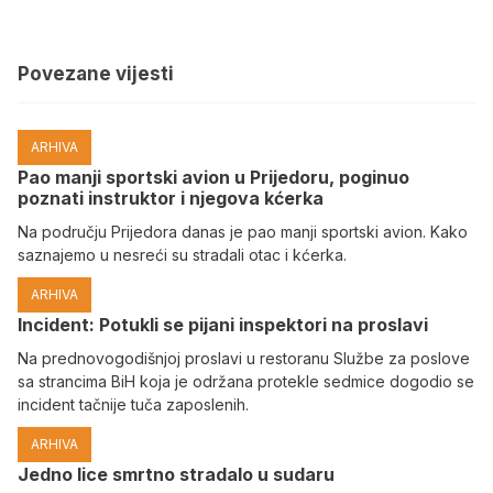
Povezane vijesti
ARHIVA
Pao manji sportski avion u Prijedoru, poginuo
poznati instruktor i njegova kćerka
Na području Prijedora danas je pao manji sportski avion. Kako
saznajemo u nesreći su stradali otac i kćerka.
ARHIVA
Incident: Potukli se pijani inspektori na proslavi
Na prednovogodišnjoj proslavi u restoranu Službe za poslove
sa strancima BiH koja je održana protekle sedmice dogodio se
incident tačnije tuča zaposlenih.
ARHIVA
Јedno lice smrtno stradalo u sudaru