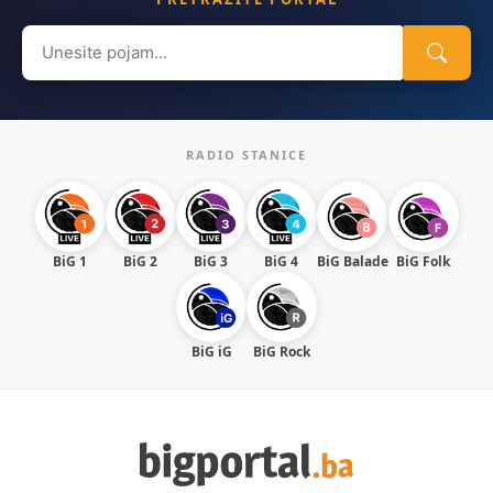
Search
for:
RADIO STANICE
BiG 1
BiG 2
BiG 3
BiG 4
BiG Balade
BiG Folk
BiG iG
BiG Rock