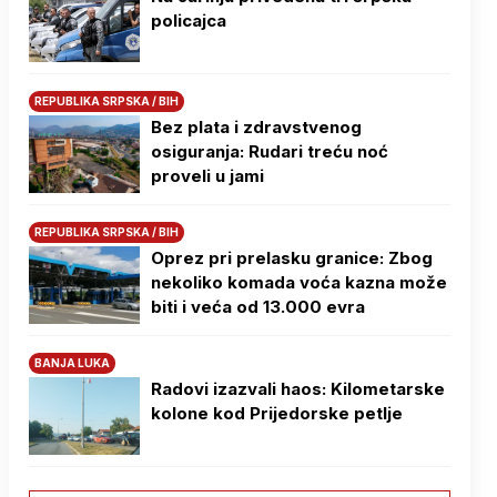
policajca
REPUBLIKA SRPSKA / BIH
Bez plata i zdravstvenog
osiguranja: Rudari treću noć
proveli u jami
REPUBLIKA SRPSKA / BIH
Oprez pri prelasku granice: Zbog
nekoliko komada voća kazna može
biti i veća od 13.000 evra
BANJA LUKA
Radovi izazvali haos: Kilometarske
kolone kod Prijedorske petlje