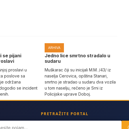
ARHIVA
i se pijani
Јedno lice smrtno stradalo u
roslavi
sudaru
joj proslavi u
Muškarac čiji su inicijali M.M. /43/ iz
za poslove sa
naselja Cerovica, opština Stanari,
 je održana
smrtno je stradao u sudaru dva vozila
dogodio se incident
u tom naselju, rečeno je Srni iz
enih.
Policijske uprave Doboj.
PRETRAŽITE PORTAL
ch