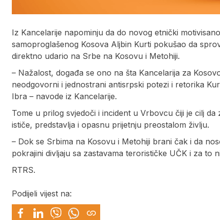
Iz Kancelarije napominju da do novog etnički motivisano
samoproglašenog Kosova Aljbin Kurti pokušao da sprove
direktno udario na Srbe na Kosovu i Metohiji.
– Nažalost, događa se ono na šta Kancelarija za Kosov
neodgovorni i jednostrani antisrpski potezi i retorika Ku
Ibra – navode iz Kancelarije.
Tome u prilog svjedoči i incident u Vrbovcu čiji je cilj da
ističe, predstavlja i opasnu prijetnju preostalom življu.
– Dok se Srbima na Kosovu i Metohiji brani čak i da no
pokrajini divljaju sa zastavama terorističke UČK i za to 
RTRS.
Podijeli vijest na: