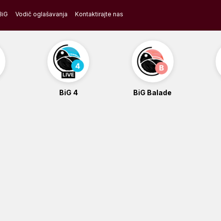
BiG
Vodič oglašavanja
Kontaktirajte nas
BiG 4
BiG Balade