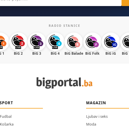
RADIO STANICE
G 1
BiG 2
BiG 3
BiG 4
BiG Balade
BiG Folk
BiG iG
BiG
SPORT
MAGAZIN
Fudbal
Ljubav i seks
Košarka
Moda