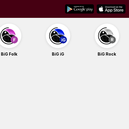
BiG Folk
BiG iG
BiG Rock