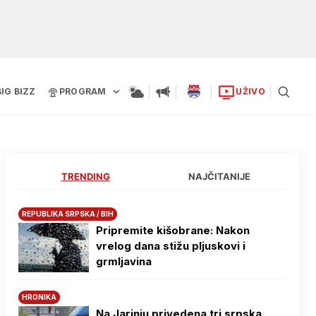
BIG BIZZ
PROGRAM
UŽIVO
TRENDING
NAJČITANIJE
REPUBLIKA SRPSKA / BIH
Pripremite kišobrane: Nakon
vrelog dana stižu pljuskovi i
grmljavina
HRONIKA
Na Јarinju privedena tri srpska