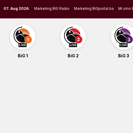
Skip
07. Aug 2026.
Marketing BIG Radio
Marketing BiGportal.ba
Mi smo 
to
content
BiG 1
BiG 2
BiG 3