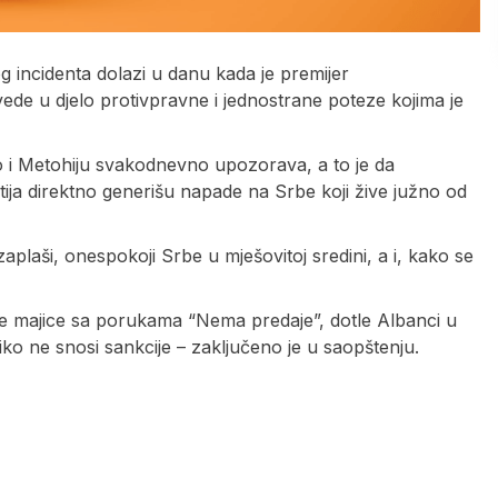
g incidenta dolazi u danu kada je premijer
de u djelo protivpravne i jednostrane poteze kojima je
o i Metohiju svakodnevno upozorava, a to je da
rtija direktno generišu napade na Srbe koji žive južno od
 zaplaši, onespokoji Srbe u mješovitoj sredini, a i, kako se
se majice sa porukama “Nema predaje”, dotle Albanci u
niko ne snosi sankcije – zaključeno je u saopštenju.