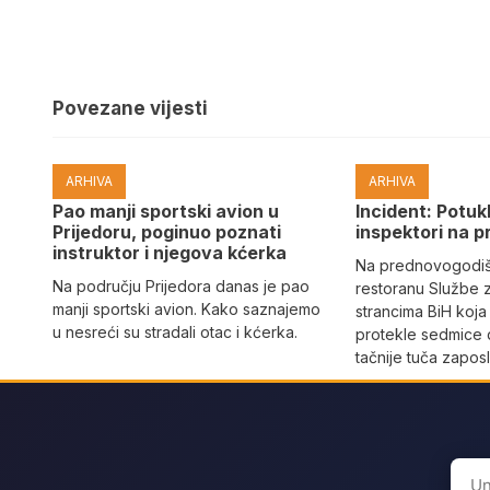
Povezane vijesti
ARHIVA
ARHIVA
Pao manji sportski avion u
Incident: Potukl
Prijedoru, poginuo poznati
inspektori na p
instruktor i njegova kćerka
Na prednovogodišn
Na području Prijedora danas je pao
restoranu Službe 
manji sportski avion. Kako saznajemo
strancima BiH koja
u nesreći su stradali otac i kćerka.
protekle sedmice 
tačnije tuča zaposl
Sear