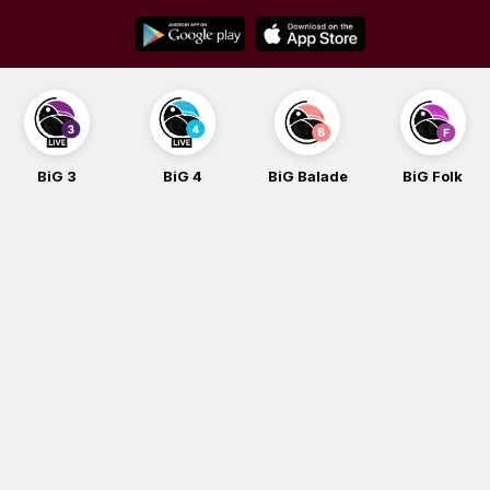
Skip
to
content
BiG 3
BiG 4
BiG Balade
BiG Folk