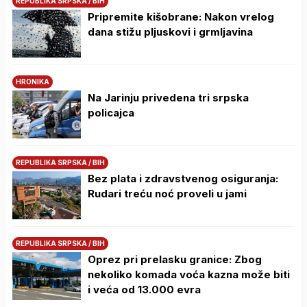
REPUBLIKA SRPSKA / BIH
Pripremite kišobrane: Nakon vrelog
dana stižu pljuskovi i grmljavina
HRONIKA
Na Јarinju privedena tri srpska
policajca
REPUBLIKA SRPSKA / BIH
Bez plata i zdravstvenog osiguranja:
Rudari treću noć proveli u jami
REPUBLIKA SRPSKA / BIH
Oprez pri prelasku granice: Zbog
nekoliko komada voća kazna može biti
i veća od 13.000 evra