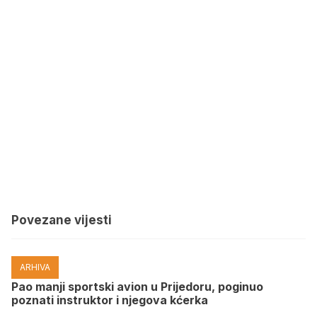
Povezane vijesti
ARHIVA
Pao manji sportski avion u Prijedoru, poginuo
poznati instruktor i njegova kćerka