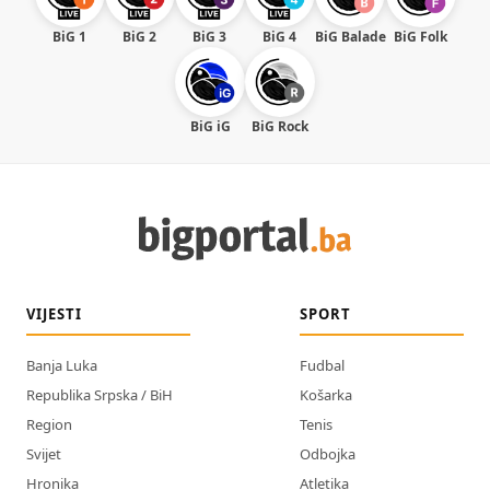
BiG 1
BiG 2
BiG 3
BiG 4
BiG Balade
BiG Folk
BiG iG
BiG Rock
VIJESTI
SPORT
Banja Luka
Fudbal
Republika Srpska / BiH
Košarka
Region
Tenis
Svijet
Odbojka
Hronika
Atletika