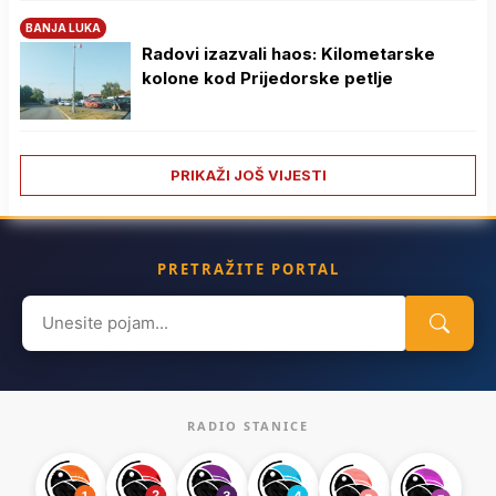
BANJA LUKA
Radovi izazvali haos: Kilometarske
kolone kod Prijedorske petlje
PRIKAŽI JOŠ VIJESTI
PRETRAŽITE PORTAL
Search
for:
RADIO STANICE