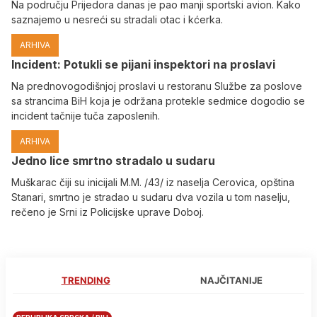
Na području Prijedora danas je pao manji sportski avion. Kako
saznajemo u nesreći su stradali otac i kćerka.
ARHIVA
Incident: Potukli se pijani inspektori na proslavi
Na prednovogodišnjoj proslavi u restoranu Službe za poslove
sa strancima BiH koja je održana protekle sedmice dogodio se
incident tačnije tuča zaposlenih.
ARHIVA
Јedno lice smrtno stradalo u sudaru
Muškarac čiji su inicijali M.M. /43/ iz naselja Cerovica, opština
Stanari, smrtno je stradao u sudaru dva vozila u tom naselju,
rečeno je Srni iz Policijske uprave Doboj.
TRENDING
NAJČITANIJE