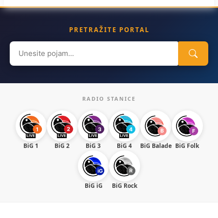
PRETRAŽITE PORTAL
Search
for:
RADIO STANICE
BiG 1
BiG 2
BiG 3
BiG 4
BiG Balade
BiG Folk
BiG iG
BiG Rock