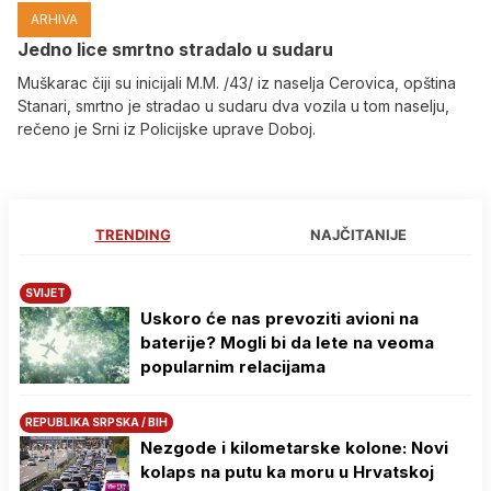
ARHIVA
Јedno lice smrtno stradalo u sudaru
Muškarac čiji su inicijali M.M. /43/ iz naselja Cerovica, opština
Stanari, smrtno je stradao u sudaru dva vozila u tom naselju,
rečeno je Srni iz Policijske uprave Doboj.
TRENDING
NAJČITANIJE
SVIJET
Uskoro će nas prevoziti avioni na
baterije? Mogli bi da lete na veoma
popularnim relacijama
REPUBLIKA SRPSKA / BIH
Nezgode i kilometarske kolone: Novi
kolaps na putu ka moru u Hrvatskoj