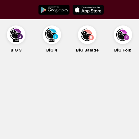
Skip
to
content
BiG 3
BiG 4
BiG Balade
BiG Folk