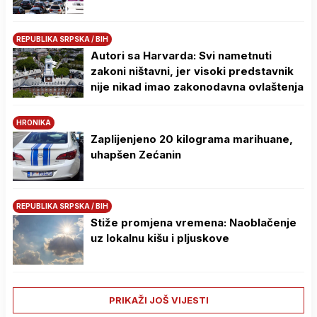
REPUBLIKA SRPSKA / BIH
Autori sa Harvarda: Svi nametnuti
zakoni ništavni, jer visoki predstavnik
nije nikad imao zakonodavna ovlaštenja
HRONIKA
Zaplijenjeno 20 kilograma marihuane,
uhapšen Zećanin
REPUBLIKA SRPSKA / BIH
Stiže promjena vremena: Naoblačenje
uz lokalnu kišu i pljuskove
PRIKAŽI JOŠ VIJESTI