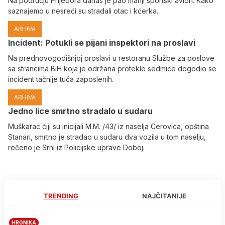
Na području Prijedora danas je pao manji sportski avion. Kako
saznajemo u nesreći su stradali otac i kćerka.
ARHIVA
Incident: Potukli se pijani inspektori na proslavi
Na prednovogodišnjoj proslavi u restoranu Službe za poslove
sa strancima BiH koja je održana protekle sedmice dogodio se
incident tačnije tuča zaposlenih.
ARHIVA
Јedno lice smrtno stradalo u sudaru
Muškarac čiji su inicijali M.M. /43/ iz naselja Cerovica, opština
Stanari, smrtno je stradao u sudaru dva vozila u tom naselju,
rečeno je Srni iz Policijske uprave Doboj.
TRENDING
NAJČITANIJE
HRONIKA