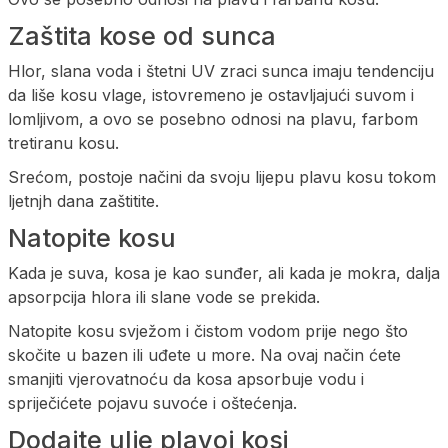
Zaštita kose od sunca
Hlor, slana voda i štetni UV zraci sunca imaju tendenciju
da liše kosu vlage, istovremeno je ostavljajući suvom i
lomljivom, a ovo se posebno odnosi na plavu, farbom
tretiranu kosu.
Srećom, postoje načini da svoju lijepu plavu kosu tokom
ljetnjh dana zaštitite.
Natopite kosu
Kada je suva, kosa je kao sunđer, ali kada je mokra, dalja
apsorpcija hlora ili slane vode se prekida.
Natopite kosu svježom i čistom vodom prije nego što
skočite u bazen ili uđete u more. Na ovaj način ćete
smanjiti vjerovatnoću da kosa apsorbuje vodu i
spriječićete pojavu suvoće i oštećenja.
Dodajte ulje plavoj kosi