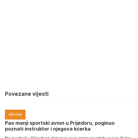
Povezane vijesti
ARHIVA
Pao manji sportski avion u Prijedoru, poginuo
poznati instruktor i njegova kćerka