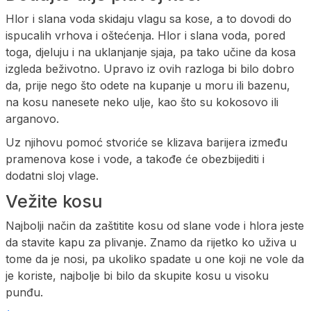
Hlor i slana voda skidaju vlagu sa kose, a to dovodi do
ispucalih vrhova i oštećenja. Hlor i slana voda, pored
toga, djeluju i na uklanjanje sjaja, pa tako učine da kosa
izgleda beživotno. Upravo iz ovih razloga bi bilo dobro
da, prije nego što odete na kupanje u moru ili bazenu,
na kosu nanesete neko ulje, kao što su kokosovo ili
arganovo.
Uz njihovu pomoć stvoriće se klizava barijera između
pramenova kose i vode, a takođe će obezbijediti i
dodatni sloj vlage.
Vežite kosu
Najbolji način da zaštitite kosu od slane vode i hlora jeste
da stavite kapu za plivanje. Znamo da rijetko ko uživa u
tome da je nosi, pa ukoliko spadate u one koji ne vole da
je koriste, najbolje bi bilo da skupite kosu u visoku
punđu.