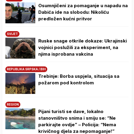
Osumnjičeni za pomaganje u napadu na
Dabića ide na slobodu: Nikoliću
predložen kućni pritvor
SVIJET
Ruske snage otkrile dokaze: Ukrajinski
vojnici poslužili za eksperiment, na
njima isprobana vakcina
REPUBLIKA SRPSKA / BIH
Trebinje: Borba uspjela, situacija sa
požarom pod kontrolom
REGION
Pijani turisti se dave, lokalno
stanovništvo snima i smiju se: “Ne
parkirajte ovdje” – Policija: “Nema
krivičnog djela za nepomaganje!”