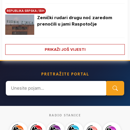
REPUBLIKA SRPSKA / BIH
Zenički rudari drugu noć zaredom
prenoćili u jami Raspotočje
PRIKAŽI JOŠ VIJESTI
PRETRAŽITE PORTAL
Search
for:
RADIO STANICE