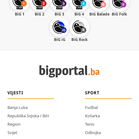
BiG 1
BiG 2
BiG 3
BiG 4
BiG Balade
BiG Folk
BiG iG
BiG Rock
VIJESTI
SPORT
Banja Luka
Fudbal
Republika Srpska / BiH
Košarka
Region
Tenis
Svijet
Odbojka