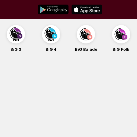
Skip
to
content
BiG 3
BiG 4
BiG Balade
BiG Folk