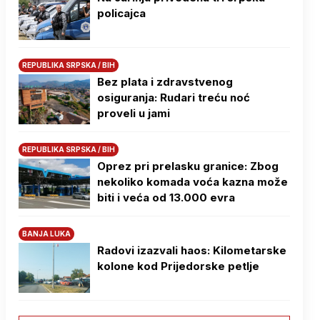
policajca
REPUBLIKA SRPSKA / BIH
Bez plata i zdravstvenog
osiguranja: Rudari treću noć
proveli u jami
REPUBLIKA SRPSKA / BIH
Oprez pri prelasku granice: Zbog
nekoliko komada voća kazna može
biti i veća od 13.000 evra
BANJA LUKA
Radovi izazvali haos: Kilometarske
kolone kod Prijedorske petlje