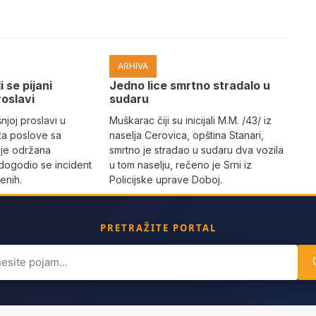
ARHIVA
i se pijani
Јedno lice smrtno stradalo u
roslavi
sudaru
joj proslavi u
Muškarac čiji su inicijali M.M. /43/ iz
za poslove sa
naselja Cerovica, opština Stanari,
 je održana
smrtno je stradao u sudaru dva vozila
dogodio se incident
u tom naselju, rečeno je Srni iz
enih.
Policijske uprave Doboj.
PRETRAŽITE PORTAL
ch