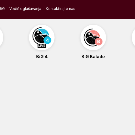
BiG
Vodič oglašavanja
Kontaktirajte nas
BiG 4
BiG Balade