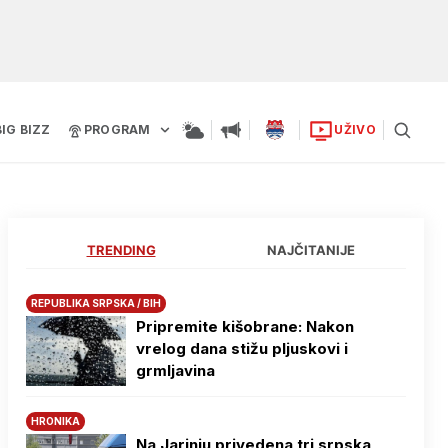
BIG BIZZ
PROGRAM
UŽIVO
TRENDING
NAJČITANIJE
REPUBLIKA SRPSKA / BIH
Pripremite kišobrane: Nakon
vrelog dana stižu pljuskovi i
grmljavina
HRONIKA
Na Јarinju privedena tri srpska