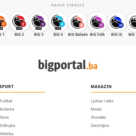
RADIO STANICE
G 1
BiG 2
BiG 3
BiG 4
BiG Balade
BiG Folk
BiG iG
BiG
SPORT
MAGAZIN
Fudbal
Ljubav i seks
Košarka
Moda
Tenis
ShowBiz
Odbojka
Zanimljivo
Atletika