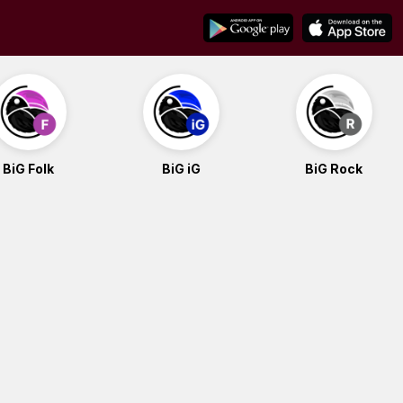
BiG Folk
BiG iG
BiG Rock