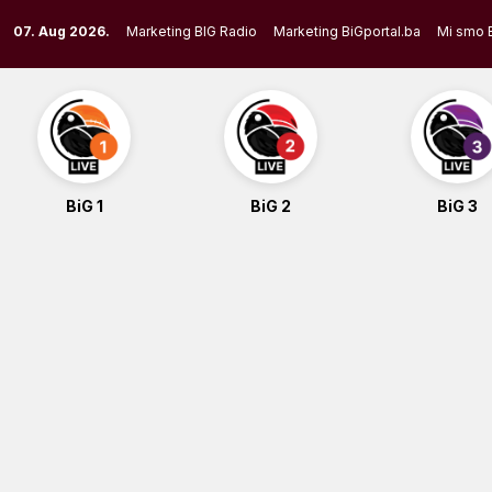
Skip
07. Aug 2026.
Marketing BIG Radio
Marketing BiGportal.ba
Mi smo 
to
content
BiG 1
BiG 2
BiG 3