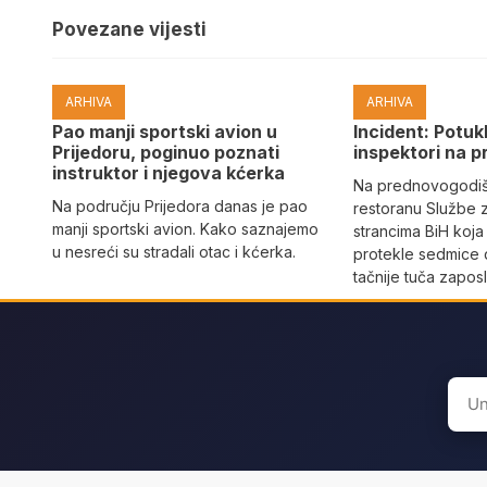
Povezane vijesti
ARHIVA
ARHIVA
Pao manji sportski avion u
Incident: Potukl
Prijedoru, poginuo poznati
inspektori na p
instruktor i njegova kćerka
Na prednovogodišn
Na području Prijedora danas je pao
restoranu Službe 
manji sportski avion. Kako saznajemo
strancima BiH koja
u nesreći su stradali otac i kćerka.
protekle sedmice 
tačnije tuča zaposl
Sear
for: