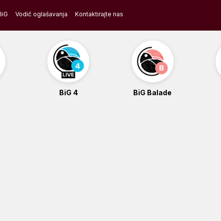
BiG
Vodič oglašavanja
Kontaktirajte nas
BiG 4
BiG Balade