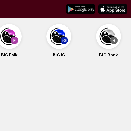
BiG Folk
BiG iG
BiG Rock