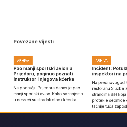
Povezane vijesti
ARHIVA
ARHIVA
Pao manji sportski avion u
Incident: Potukl
Prijedoru, poginuo poznati
inspektori na p
instruktor i njegova kćerka
Na prednovogodišn
Na području Prijedora danas je pao
restoranu Službe 
manji sportski avion. Kako saznajemo
strancima BiH koja
u nesreći su stradali otac i kćerka.
protekle sedmice 
tačnije tuča zaposl