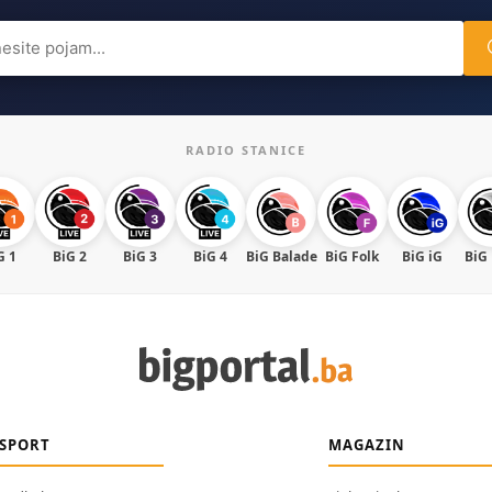
ch
RADIO STANICE
G 1
BiG 2
BiG 3
BiG 4
BiG Balade
BiG Folk
BiG iG
BiG
SPORT
MAGAZIN