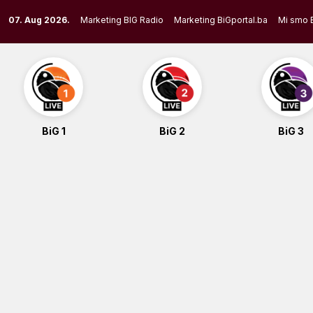
Skip
07. Aug 2026.
Marketing BIG Radio
Marketing BiGportal.ba
Mi smo 
to
content
BiG 1
BiG 2
BiG 3