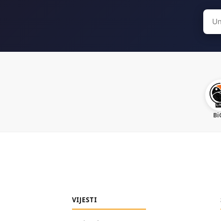
Sear
for:
Bi
VIJESTI