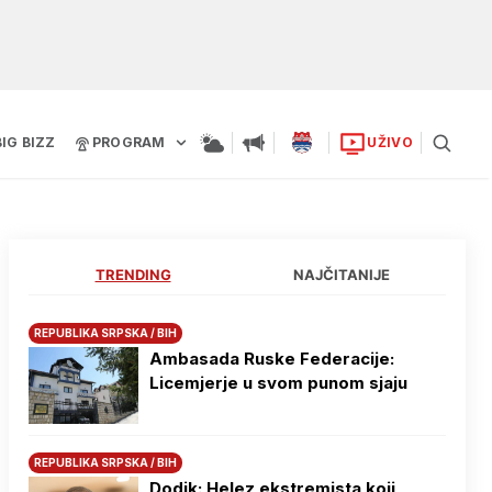
BIG BIZZ
PROGRAM
UŽIVO
TRENDING
NAJČITANIJE
REPUBLIKA SRPSKA / BIH
Ambasada Ruske Federacije:
Licemjerje u svom punom sjaju
REPUBLIKA SRPSKA / BIH
Dodik: Helez ekstremista koji