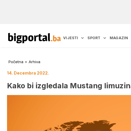
VIJESTI
SPORT
MAGAZIN
Početna
»
Arhiva
14. Decembra 2022.
Kako bi izgledala Mustang limuzi