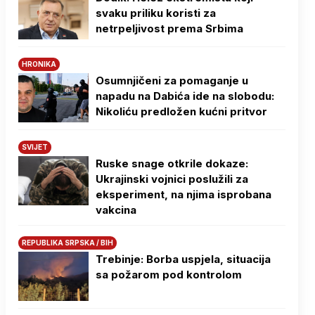
svaku priliku koristi za
netrpeljivost prema Srbima
HRONIKA
Osumnjičeni za pomaganje u
napadu na Dabića ide na slobodu:
Nikoliću predložen kućni pritvor
SVIJET
Ruske snage otkrile dokaze:
Ukrajinski vojnici poslužili za
eksperiment, na njima isprobana
vakcina
REPUBLIKA SRPSKA / BIH
Trebinje: Borba uspjela, situacija
sa požarom pod kontrolom