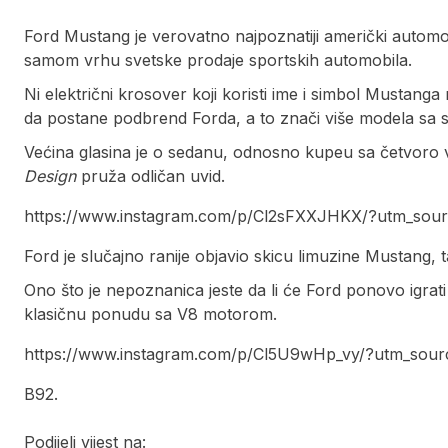
Ford Mustang je verovatno najpoznatiji američki automob
samom vrhu svetske prodaje sportskih automobila.
Ni električni krosover koji koristi ime i simbol Mustang
da postane podbrend Forda, a to znači više modela sa s
Većina glasina je o sedanu, odnosno kupeu sa četvoro v
Design
pruža odličan uvid.
https://www.instagram.com/p/Cl2sFXXJHKX/?utm_sour
Ford je slučajno ranije objavio skicu limuzine Mustang, 
Ono što je nepoznanica jeste da li će Ford ponovo igrati 
klasičnu ponudu sa V8 motorom.
https://www.instagram.com/p/Cl5U9wHp_vy/?utm_sour
B92.
Podijeli vijest na: