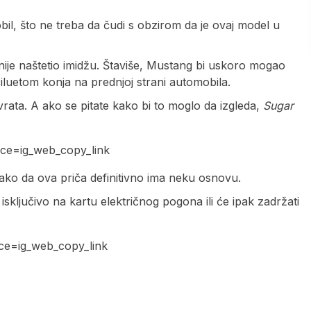
il, što ne treba da čudi s obzirom da je ovaj model u
a nije naštetio imidžu. Štaviše, Mustang bi uskoro mogao
iluetom konja na prednjoj strani automobila.
rata. A ako se pitate kako bi to moglo da izgleda,
Sugar
ce=ig_web_copy_link
tako da ova priča definitivno ima neku osnovu.
isključivo na kartu električnog pogona ili će ipak zadržati
ce=ig_web_copy_link