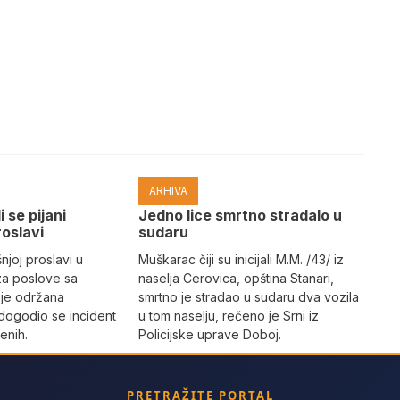
ARHIVA
i se pijani
Јedno lice smrtno stradalo u
roslavi
sudaru
joj proslavi u
Muškarac čiji su inicijali M.M. /43/ iz
za poslove sa
naselja Cerovica, opština Stanari,
 je održana
smrtno je stradao u sudaru dva vozila
dogodio se incident
u tom naselju, rečeno je Srni iz
enih.
Policijske uprave Doboj.
PRETRAŽITE PORTAL