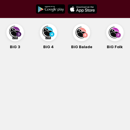
Skip
to
content
BiG 3
BiG 4
BiG Balade
BiG Folk