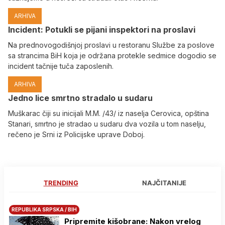
ARHIVA
Incident: Potukli se pijani inspektori na proslavi
Na prednovogodišnjoj proslavi u restoranu Službe za poslove
sa strancima BiH koja je održana protekle sedmice dogodio se
incident tačnije tuča zaposlenih.
ARHIVA
Јedno lice smrtno stradalo u sudaru
Muškarac čiji su inicijali M.M. /43/ iz naselja Cerovica, opština
Stanari, smrtno je stradao u sudaru dva vozila u tom naselju,
rečeno je Srni iz Policijske uprave Doboj.
TRENDING
NAJČITANIJE
REPUBLIKA SRPSKA / BIH
Pripremite kišobrane: Nakon vrelog