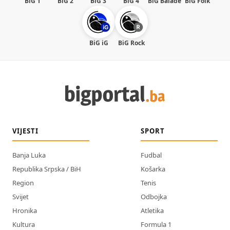
BiG 1
BiG 2
BiG 3
BiG 4
BiG Balade
BiG Folk
BiG iG
BiG Rock
VIJESTI
SPORT
Banja Luka
Fudbal
Republika Srpska / BiH
Košarka
Region
Tenis
Svijet
Odbojka
Hronika
Atletika
Kultura
Formula 1