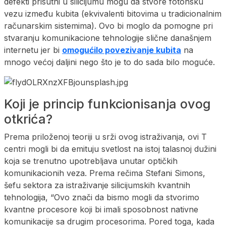
defekti prisutni u silicijumu mogu da stvore fotonsku
vezu između kubita (ekvivalenti bitovima u tradicionalnim
računarskim sistemima). Ovo bi moglo da pomogne pri
stvaranju komunikacione tehnologije slične današnjem
internetu jer bi
omogućilo povezivanje kubita
na
mnogo većoj daljini nego što je to do sada bilo moguće.
Koji je princip funkcionisanja ovog
otkrića?
Prema priloženoj teoriji u srži ovog istraživanja, ovi T
centri mogli bi da emituju svetlost na istoj talasnoj dužini
koja se trenutno upotrebljava unutar optičkih
komunikacionih veza. Prema rečima Stefani Simons,
šefu sektora za istraživanje silicijumskih kvantnih
tehnologija, “Ovo znači da bismo mogli da stvorimo
kvantne procesore koji bi imali sposobnost nativne
komunikacije sa drugim procesorima. Pored toga, kada