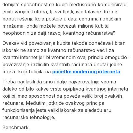
dobijete sposobnost da kubiti međusobno komuniciraju
emitovanjem fotona, tj. svetlosti, iste talasne dužine
poput rešenja koja postoje u data centrima i optičkim
mrežama, onda možete povezati milione kubita
neophodnih za dalji razvoj kvantnog računarstva”.
Ovakav vid povezivanja kubita takođe označava i bitan
iskorak ne samo za kvantno računarstvo već i za
kvantni internet jer bi vremenom ovaj princip omogućio i
povezivanje različitih kvantnih računara unutar jedne
mreže koja bi ličila na
početke modernog interneta
.
Treba naglasiti da smo i dalje najverovatnije veoma
daleko od bilo kakve vrste opipljivog kvantnog interneta
koji bi imao sposobnost da poveže veliki broj ovakvih
računara. Međutim, otkriće ovakvog principa
funkcionisanja jeste veliki iskorak za sledeću eru
računarske tehnologije.
Benchmark.