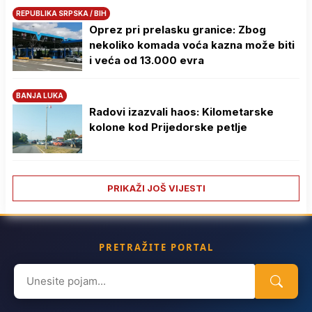
REPUBLIKA SRPSKA / BIH
Oprez pri prelasku granice: Zbog
nekoliko komada voća kazna može biti
i veća od 13.000 evra
BANJA LUKA
Radovi izazvali haos: Kilometarske
kolone kod Prijedorske petlje
PRIKAŽI JOŠ VIJESTI
PRETRAŽITE PORTAL
Search
for: