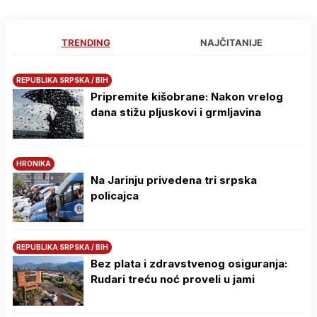
TRENDING
NAJČITANIJE
REPUBLIKA SRPSKA / BIH
Pripremite kišobrane: Nakon vrelog
dana stižu pljuskovi i grmljavina
HRONIKA
Na Јarinju privedena tri srpska
policajca
REPUBLIKA SRPSKA / BIH
Bez plata i zdravstvenog osiguranja:
Rudari treću noć proveli u jami