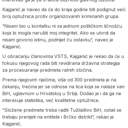
Kajganić je naveo da će do kraja godine biti podignut veći
broj optužnica protiv organizovanih kriminanih grupa.
“Nisam bio u kontatku ni sa jednom političkom ličnošću
koja bi mogla narušiti moj integritet. Ako se utvrdi da
nisam govorio istinu, podnijet ću ostavku”, naveo je
Kajganić.
U obraćanju članovima VSTS, Kajganić je rekao da će u
fokusu njegovog rada biti revidirana državna strategija
za procesuiranje predmeta ratnih zločina.
Prema njegovim riječima, više od 300 predmeta je na
čekanju, trećina jer se odnose na lica koja se nalaze van
BiH, uglavnom u Hrvatskoj u Srbiji. Dodao je i da ga ne
interesuje statistika, već kvalitetne optužnice.
“Složene predmete treba raditi Tužilaštvo BiH, ostali se
trebaju prenijeti na entitete i Brčko distrikt”, rekao je
Kajganić.