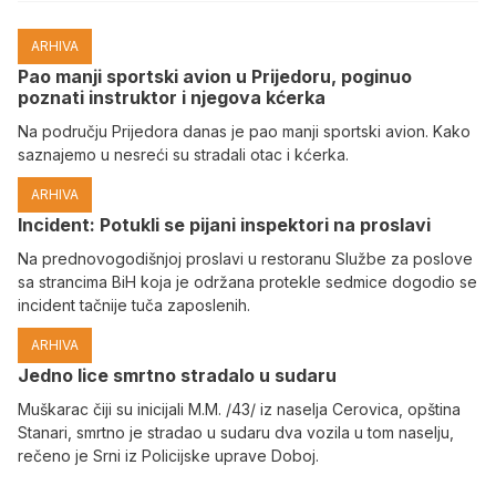
ARHIVA
Pao manji sportski avion u Prijedoru, poginuo
poznati instruktor i njegova kćerka
Na području Prijedora danas je pao manji sportski avion. Kako
saznajemo u nesreći su stradali otac i kćerka.
ARHIVA
Incident: Potukli se pijani inspektori na proslavi
Na prednovogodišnjoj proslavi u restoranu Službe za poslove
sa strancima BiH koja je održana protekle sedmice dogodio se
incident tačnije tuča zaposlenih.
ARHIVA
Јedno lice smrtno stradalo u sudaru
Muškarac čiji su inicijali M.M. /43/ iz naselja Cerovica, opština
Stanari, smrtno je stradao u sudaru dva vozila u tom naselju,
rečeno je Srni iz Policijske uprave Doboj.