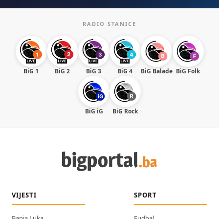
RADIO STANICE
BiG 1
BiG 2
BiG 3
BiG 4
BiG Balade
BiG Folk
BiG iG
BiG Rock
VIJESTI
SPORT
Banja Luka
Fudbal