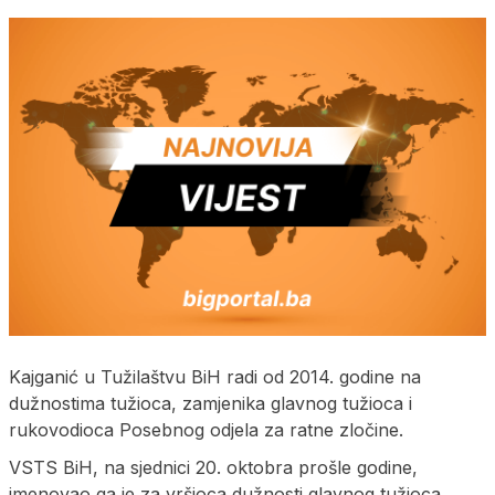
Kajganić u Tužilaštvu BiH radi od 2014. godine na
dužnostima tužioca, zamjenika glavnog tužioca i
rukovodioca Posebnog odjela za ratne zločine.
VSTS BiH, na sjednici 20. oktobra prošle godine,
imenovao ga je za vršioca dužnosti glavnog tužioca.