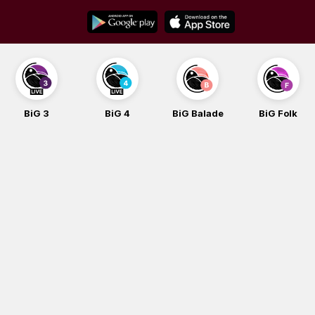
Skip
to
content
BiG 3
BiG 4
BiG Balade
BiG Folk