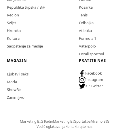
Republika Srpska / BiH
Košarka
Region
Tenis
Svijet
Odbojka
Hronika
Atletika
Kultura
Formula 1
Saopštenje za medije
Vaterpolo
Ostali sportovi
MAGAZIN
PRATITE NAS
Facebook
Ljubav i seks
Instagram
Moda
X / Twitter
ShowBiz
Zanimljivo
Marketing BIG Radio
Marketing BIGportal.ba
Mi smo BIG
Vodič oglašavanja
Kontaktirajte nas