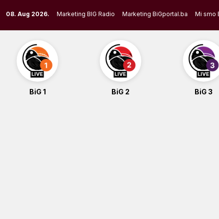
Skip
08. Aug 2026.
Marketing BIG Radio
Marketing BiGportal.ba
Mi smo 
to
content
BiG 1
BiG 2
BiG 3