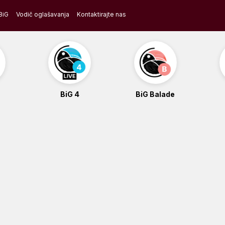
BiG
Vodič oglašavanja
Kontaktirajte nas
BiG 4
BiG Balade