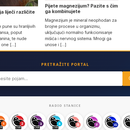
Pijete magnezijum? Pazite s čim
ga kombinujete
 liječi različite
Magnezijum je mineral neophodan za
brojne procese u organizmu,
pune su hranljivih
uključujući normalno funkcionisanje
dansa, poput
mišića i nervnog sistema. Mnogi ga
janina, te nude
unose i […]
a one […]
PRETRAŽITE PORTAL
ch
RADIO STANICE