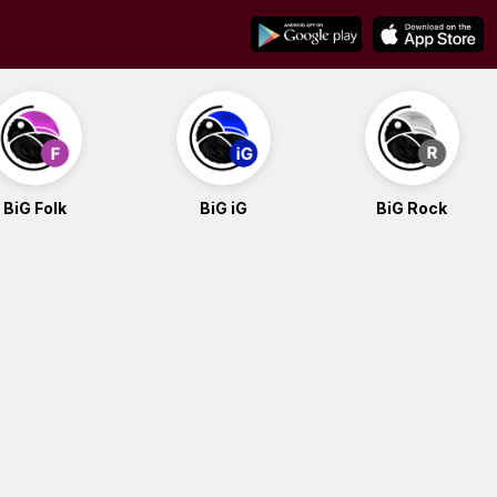
BiG Folk
BiG iG
BiG Rock