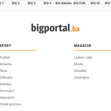
G 1
BiG 2
BiG 3
BiG 4
BiG Balade
BiG Folk
BiG iG
BiG
SPORT
MAGAZIN
Fudbal
Ljubav i seks
Košarka
Moda
Tenis
ShowBiz
Odbojka
Zanimljivo
Atletika
Formula 1
Vaterpolo
Ostali sportovi