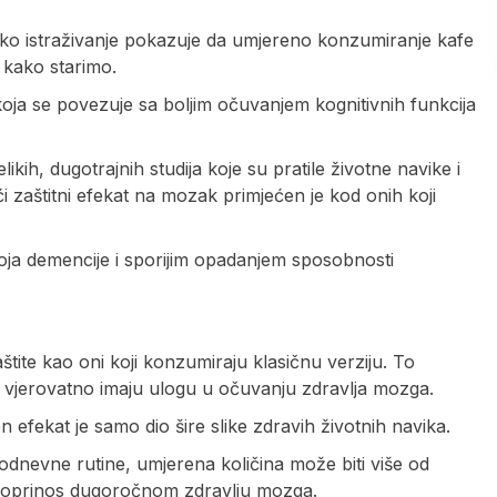
 veliko istraživanje pokazuje da umjereno konzumiranje kafe
 kako starimo.
koja se povezuje sa boljim očuvanjem kognitivnih funkcija
ikih, dugotrajnih studija koje su pratile životne navike i
ći zaštitni efekat na mozak primjećen je kod onih koji
.
oja demencije i sporijim opadanjem sposobnosti
zaštite kao oni koji konzumiraju klasičnu verziju. To
fe vjerovatno imaju ulogu u očuvanju zdravlja mozga.
n efekat je samo dio šire slike zdravih životnih navika.
akodnevne rutine, umjerena količina može biti više od
n doprinos dugoročnom zdravlju mozga.