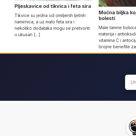
Pljeskavice od tikvica i feta sira
Moćna biljka koja
Tikvice su jedna od omiljenih ljetnih
bolesti
namirnica, a uz malo feta sira i
Male tamne bobice 
nekoliko dodataka mogu se pretvoriti
materija i antioksi
u ukusan […]
vitamina C i antoci
brojne benefite z
Sear
for: