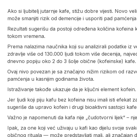
Ako si ljubitelj jutarnje kafe, stižu dobre vijesti. Novo
može smanjiti rizik od demencije i usporiti pad pamćenja
Rezultati sugerišu da postoji određena količina kofeina 
tokom vremena.
Prema nalazima naučnika koji su analizirali podatke iz vel
zdravlje više od 130.000 ljudi tokom više decenija, najve
dnevno popiju oko 2 do 3 šolje obične (kofeinske) kafe
Ovaj nivo povezan je sa značajno nižim rizikom od razv
pamćenja u kasnijim godinama života.
Istraživanje takođe ukazuje da je ključni element kofein.
Jer ljudi koji piju kafu bez kofeina nisu imali isti efekat 
sugeriše da upravo kofein i drugi bioaktivni sastojci ka
Važno je napomenuti da kafa nije „čudotvorni lijek“ – nje
Ipak, za one koji već uživaju u kafi kao dijelu svoje sv
običnog rituala — može predstavljati mali, ali značaja