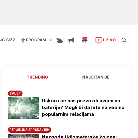
BIG BIZZ
PROGRAM
UŽIVO
TRENDING
NAJČITANIJE
SVIJET
Uskoro će nas prevoziti avioni na
baterije? Mogli bi da lete na veoma
popularnim relacijama
REPUBLIKA SRPSKA / BIH
Nezgode i kilometarske kolone: