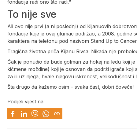
fondacija radi ono što radi.“
To nije sve
Ali ovo nije prvi (a ni poslednji) od Kijanuovih dobrotvo
fondacije koje je ovaj glumac podržao, a 2008. godine se 
karaktera na teletonu pod nazivom Stand Up to Cancer 
Tragična životna priča Kijanu Rivsa: Nikada nije prebole
Čak je ponudio da bude golman za hokej na ledu koji je
kičmene moždine) koji je osnovan da podrži igrače koji su
za ili uz njega, hvale njegovu iskrenost, velikodušnost i 
Šta drugo da kažemo osim – svaka čast, dobri čoveče!
Podijeli vijest na: