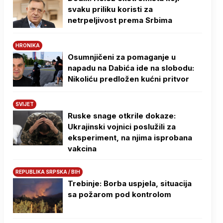
svaku priliku koristi za
netrpeljivost prema Srbima
HRONIKA
Osumnjičeni za pomaganje u
napadu na Dabića ide na slobodu:
Nikoliću predložen kućni pritvor
SVIJET
Ruske snage otkrile dokaze:
Ukrajinski vojnici poslužili za
eksperiment, na njima isprobana
vakcina
REPUBLIKA SRPSKA / BIH
Trebinje: Borba uspjela, situacija
sa požarom pod kontrolom