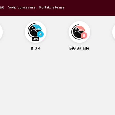
BiG
Vodič oglašavanja
Kontaktirajte nas
BiG 4
BiG Balade