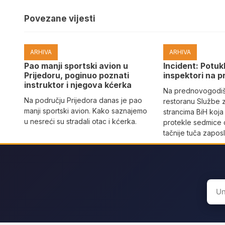
Povezane vijesti
ARHIVA
ARHIVA
Pao manji sportski avion u
Incident: Potukl
Prijedoru, poginuo poznati
inspektori na p
instruktor i njegova kćerka
Na prednovogodišn
Na području Prijedora danas je pao
restoranu Službe 
manji sportski avion. Kako saznajemo
strancima BiH koja
u nesreći su stradali otac i kćerka.
protekle sedmice 
tačnije tuča zaposl
Sear
for: