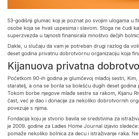
53-godišnji glumac koji je poznat po svojim ulogama u fi
osobe koja se hvali uspesima i slavom. Stoga ne čudi k
superzvezda u tajnosti finansirala mnoštvo dečjih bolni
Dakle, u slučaju da vam je potreban drugi razlog da volit
deset godina privatnu dobrotvornu organizaciju koja finan
Kijanuova privatna dobrotvo
Početkom 90-ih godina je glumčevoj mlađoj sestri, Kim, d
staratelj, a ona se borila sa bolešću dugih deset godina p
Tokom borbe njegove mlađe sestre sa rakom, Kijanu Rivs
čast, već je dao i donacije za nekoliko dobrotvornih or
povezuje s njima.
Fondacija koju je stvorio bavila se sredstvima za istraživ
je 2009. godine za Ladies Home Journal izjavio sledeće: „
pomaže nekoliko bolnica za decu i istraživanje raka. Ne