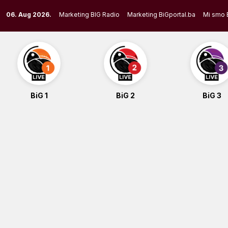
Skip
06. Aug 2026.
Marketing BIG Radio
Marketing BiGportal.ba
Mi smo 
to
content
BiG 1
BiG 2
BiG 3