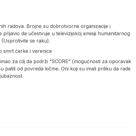
rnih radova. Brojne su dobrotvorne organizacije i
prijavio da učestvuje u televizijskoj emisiji humanitarnog
(Usprotivite se raku).
o smrt ćerke i verenice
 imao za cilj da podrži “SCORE” (mogućnosti za oporavak
 patili od povreda kičme. Oni koji su imali priliku da rade
ljubaznost.