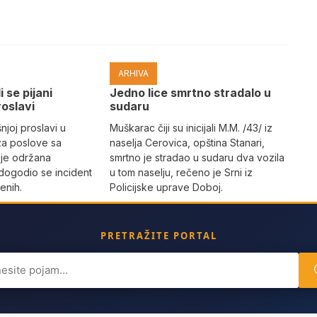
ARHIVA
i se pijani
Јedno lice smrtno stradalo u
roslavi
sudaru
joj proslavi u
Muškarac čiji su inicijali M.M. /43/ iz
za poslove sa
naselja Cerovica, opština Stanari,
 je održana
smrtno je stradao u sudaru dva vozila
dogodio se incident
u tom naselju, rečeno je Srni iz
enih.
Policijske uprave Doboj.
PRETRAŽITE PORTAL
ch