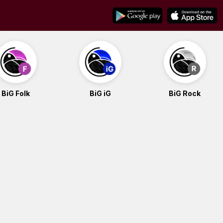
BiG Folk
BiG iG
BiG Rock