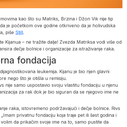
lmovima kao što su Matriks, Brzina i Džon Vik nije tip
ada je početkom ove godine otkriveno da je holivudska
ca, piše
Still
.
e Kijanua – ne tražite dalje! Zvezda Matriksa vodi više od
sira dečje bolnice i organizacije za istraživanje raka.
rna fondacija
ijagnostikovana leukemija. Kijanu je bio njen glavni
re nego što je otišla u remisiju.
 nije samo uspostavio svoju vlastitu fondaciju u njenu
ganizacija za rak dok je bio siguran da se njegovo ime ne
anje raka, istovremeno podržavajući i dečje bolnice. Rivs
Imam privatnu fondaciju koja traje pet ili šest godina i
 volim da prikačim svoje ime na to, samo pustite da