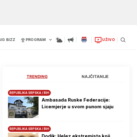
BIG BIZZ
PROGRAM
UŽIVO
TRENDING
NAJČITANIJE
REPUBLIKA SRPSKA / BIH
Ambasada Ruske Federacije:
Licemjerje u svom punom sjaju
REPUBLIKA SRPSKA / BIH
Dodik: Helez ekstremista koji