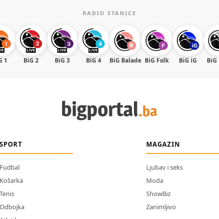
RADIO STANICE
G 1
BiG 2
BiG 3
BiG 4
BiG Balade
BiG Folk
BiG iG
BiG
SPORT
MAGAZIN
Fudbal
Ljubav i seks
Košarka
Moda
Tenis
ShowBiz
Odbojka
Zanimljivo