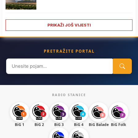
PRIKAŽI JOŠ VIJESTI
PRETRAŽITE PORTAL
Search
for:
RADIO STANICE
BiG 1
BiG 2
BiG 3
BiG 4
BiG Balade
BiG Folk