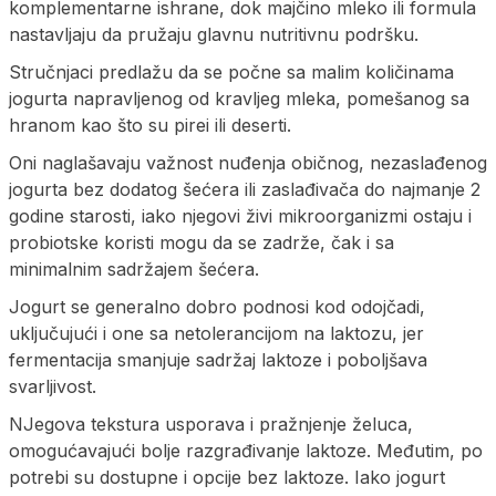
komplementarne ishrane, dok majčino mleko ili formula
nastavljaju da pružaju glavnu nutritivnu podršku.
Stručnjaci predlažu da se počne sa malim količinama
jogurta napravljenog od kravljeg mleka, pomešanog sa
hranom kao što su pirei ili deserti.
Oni naglašavaju važnost nuđenja običnog, nezaslađenog
jogurta bez dodatog šećera ili zaslađivača do najmanje 2
godine starosti, iako njegovi živi mikroorganizmi ostaju i
probiotske koristi mogu da se zadrže, čak i sa
minimalnim sadržajem šećera.
Jogurt se generalno dobro podnosi kod odojčadi,
uključujući i one sa netolerancijom na laktozu, jer
fermentacija smanjuje sadržaj laktoze i poboljšava
svarljivost.
NJegova tekstura usporava i pražnjenje želuca,
omogućavajući bolje razgrađivanje laktoze. Međutim, po
potrebi su dostupne i opcije bez laktoze. Iako jogurt