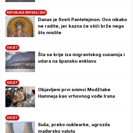
REPUBLIKA SRPSKA / BIH
Danas je Sveti Pantelejmon: Ovo nikako
ne radite, jer kazna će stići brže nego
što mislite
SVIJET
Šta se krije iza migrantskog cunamija i
udara na špansku enklavu
SVIJET
Objavljeni prvi snimci Modžtabe
Hamneja kao vrhovnog vođe Irana
SVIJET
Suša, preko nuklearke, ugrozila
mađarsku valutu