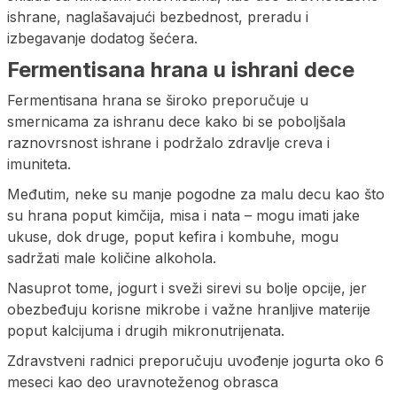
ishrane, naglašavajući bezbednost, preradu i
izbegavanje dodatog šećera.
Fermentisana hrana u ishrani dece
Fermentisana hrana se široko preporučuje u
smernicama za ishranu dece kako bi se poboljšala
raznovrsnost ishrane i podržalo zdravlje creva i
imuniteta.
Međutim, neke su manje pogodne za malu decu kao što
su hrana poput kimčija, misa i nata – mogu imati jake
ukuse, dok druge, poput kefira i kombuhe, mogu
sadržati male količine alkohola.
Nasuprot tome, jogurt i sveži sirevi su bolje opcije, jer
obezbeđuju korisne mikrobe i važne hranljive materije
poput kalcijuma i drugih mikronutrijenata.
Zdravstveni radnici preporučuju uvođenje jogurta oko 6
meseci kao deo uravnoteženog obrasca