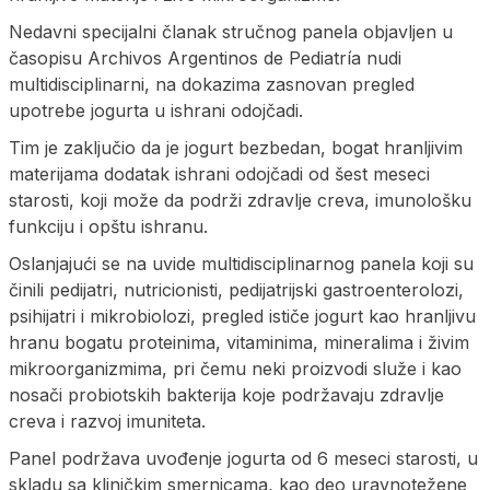
Nedavni specijalni članak stručnog panela objavljen u
časopisu Archivos Argentinos de Pediatría nudi
multidisciplinarni, na dokazima zasnovan pregled
upotrebe jogurta u ishrani odojčadi.
Tim je zaključio da je jogurt bezbedan, bogat hranljivim
materijama dodatak ishrani odojčadi od šest meseci
starosti, koji može da podrži zdravlje creva, imunološku
funkciju i opštu ishranu.
Oslanjajući se na uvide multidisciplinarnog panela koji su
činili pedijatri, nutricionisti, pedijatrijski gastroenterolozi,
psihijatri i mikrobiolozi, pregled ističe jogurt kao hranljivu
hranu bogatu proteinima, vitaminima, mineralima i živim
mikroorganizmima, pri čemu neki proizvodi služe i kao
nosači probiotskih bakterija koje podržavaju zdravlje
creva i razvoj imuniteta.
Panel podržava uvođenje jogurta od 6 meseci starosti, u
skladu sa kliničkim smernicama, kao deo uravnotežene