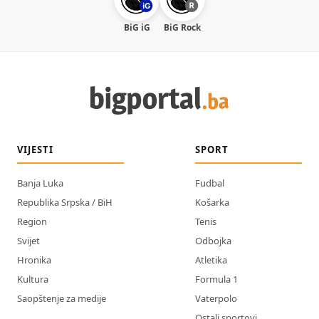
BiG iG
BiG Rock
VIJESTI
SPORT
Banja Luka
Fudbal
Republika Srpska / BiH
Košarka
Region
Tenis
Svijet
Odbojka
Hronika
Atletika
Kultura
Formula 1
Saopštenje za medije
Vaterpolo
Ostali sportovi