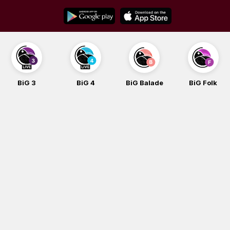
Skip
to
content
BiG 3
BiG 4
BiG Balade
BiG Folk