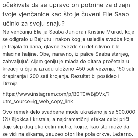
očekivala da se upravo on pobrine za dizajn
tvoje vjenčanice kao što je čuveni Elie Saab
učinio za svoju snaju?
Na venčanju Elie-ja Saaba Juniora i Kristine Murad, koje
se odigralo u Bejrutu i nakon kog je usledila svadba koja
je trajala tri dana, glavne zvezde su definitivno bile
mladine haljine. Obe, naravno, iz palice Saaba starijeg,
zahvaljujući čijem geniju je mlada do oltara prošetala u
kreaciji u čiju je izradu uloženo 450 sati vezenja, 150 sati
drapiranja i 200 sati krojenja. Rezultat bi postideo i
Diznija.
https://www.instagram.com/p/B0T0WBjj9Vx/?
utm_source=ig_web_copy_link
Ovo remek-delo svadbene mode ukrašeno je sa 500.000
(?!) šljokica i kristala, a najdramatičniji efekat celoj priči
daje šlep dug oko četiri metra, koji je, kao što može da
se vidi na slikama, zauzeo otprilike pola crkve. Ležerno.