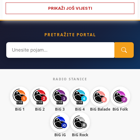
PRIKAŽI JOŠ VIJESTI
PRETRAŽITE PORTAL
Search
for:
RADIO STANICE
BiG 1
BiG 2
BiG 3
BiG 4
BiG Balade
BiG Folk
BiG iG
BiG Rock