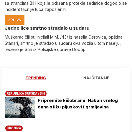
sa strancima BiH koja je održana protekle sedmice dogodio se
incident tačnije tuča zaposlenih.
ARHIVA
Јedno lice smrtno stradalo u sudaru
Muškarac čiji su inicijali M.M. /43/ iz naselja Cerovica, opština
Stanari, smrtno je stradao u sudaru dva vozila u tom naselju,
rečeno je Srni iz Policijske uprave Doboj.
TRENDING
NAJČITANIJE
REPUBLIKA SRPSKA / BIH
Pripremite kišobrane: Nakon vrelog
dana stižu pljuskovi i grmljavina
HRONIKA