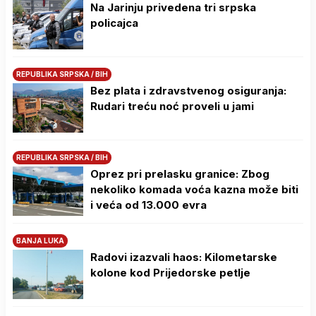
Na Јarinju privedena tri srpska
policajca
REPUBLIKA SRPSKA / BIH
Bez plata i zdravstvenog osiguranja:
Rudari treću noć proveli u jami
REPUBLIKA SRPSKA / BIH
Oprez pri prelasku granice: Zbog
nekoliko komada voća kazna može biti
i veća od 13.000 evra
BANJA LUKA
Radovi izazvali haos: Kilometarske
kolone kod Prijedorske petlje