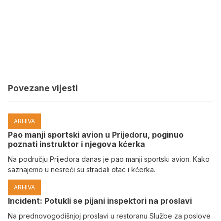
Povezane vijesti
ARHIVA
Pao manji sportski avion u Prijedoru, poginuo
poznati instruktor i njegova kćerka
Na području Prijedora danas je pao manji sportski avion. Kako
saznajemo u nesreći su stradali otac i kćerka.
ARHIVA
Incident: Potukli se pijani inspektori na proslavi
Na prednovogodišnjoj proslavi u restoranu Službe za poslove