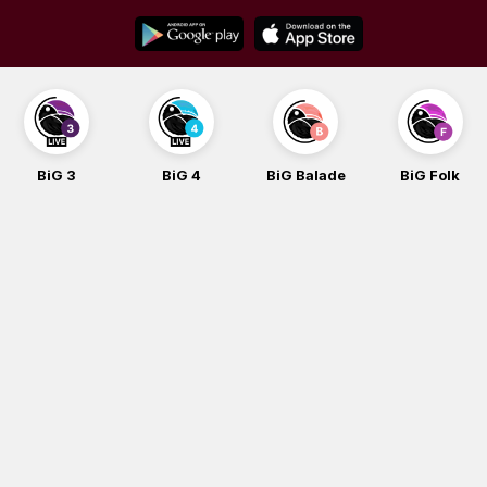
Skip
to
content
BiG 4
BiG Balade
BiG Folk
BiG iG