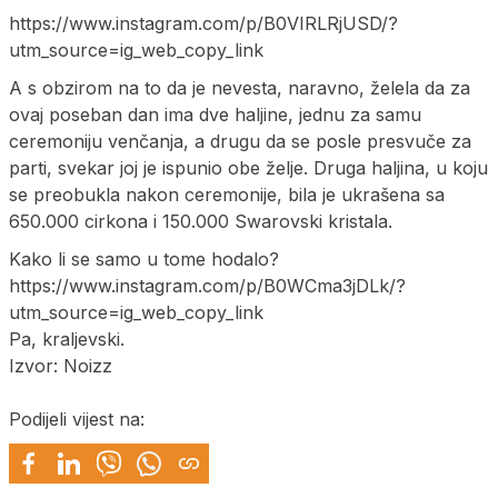
https://www.instagram.com/p/B0VIRLRjUSD/?
utm_source=ig_web_copy_link
A s obzirom na to da je nevesta, naravno, želela da za
ovaj poseban dan ima dve haljine, jednu za samu
ceremoniju venčanja, a drugu da se posle presvuče za
parti, svekar joj je ispunio obe želje. Druga haljina, u koju
se preobukla nakon ceremonije, bila je ukrašena sa
650.000 cirkona i 150.000 Swarovski kristala.
Kako li se samo u tome hodalo?
https://www.instagram.com/p/B0WCma3jDLk/?
utm_source=ig_web_copy_link
Pa, kraljevski.
Izvor: Noizz
Podijeli vijest na: