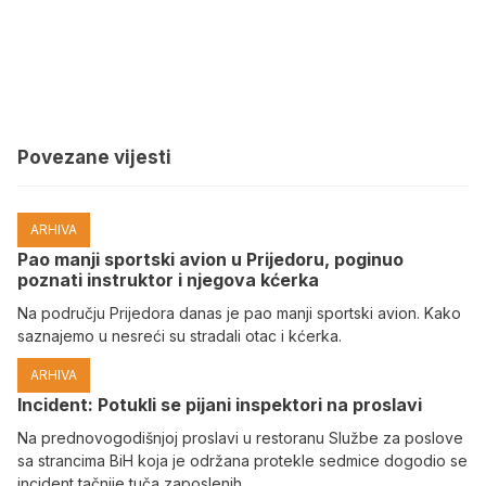
Povezane vijesti
ARHIVA
Pao manji sportski avion u Prijedoru, poginuo
poznati instruktor i njegova kćerka
Na području Prijedora danas je pao manji sportski avion. Kako
saznajemo u nesreći su stradali otac i kćerka.
ARHIVA
Incident: Potukli se pijani inspektori na proslavi
Na prednovogodišnjoj proslavi u restoranu Službe za poslove
sa strancima BiH koja je održana protekle sedmice dogodio se
incident tačnije tuča zaposlenih.