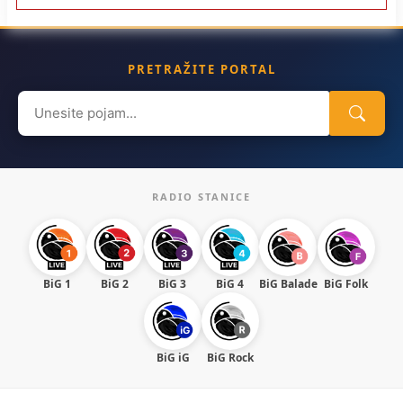
PRETRAŽITE PORTAL
Search
for:
RADIO STANICE
BiG 1
BiG 2
BiG 3
BiG 4
BiG Balade
BiG Folk
BiG iG
BiG Rock