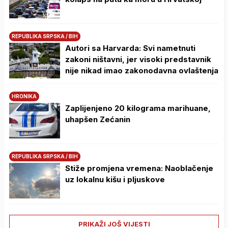
REPUBLIKA SRPSKA / BIH
Autori sa Harvarda: Svi nametnuti
zakoni ništavni, jer visoki predstavnik
nije nikad imao zakonodavna ovlaštenja
HRONIKA
Zaplijenjeno 20 kilograma marihuane,
uhapšen Zećanin
REPUBLIKA SRPSKA / BIH
Stiže promjena vremena: Naoblačenje
uz lokalnu kišu i pljuskove
PRIKAŽI JOŠ VIJESTI