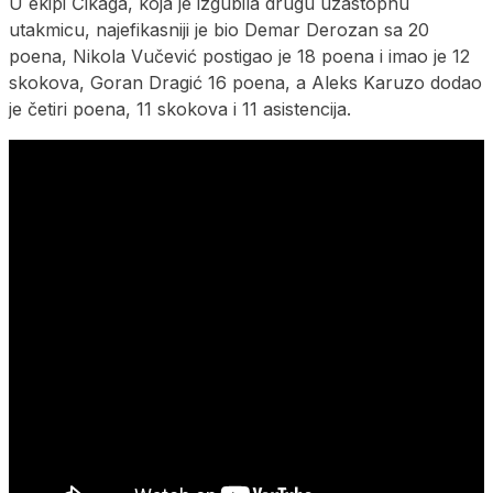
U ekipi Čikaga, koja je izgubila drugu uzastopnu
utakmicu, najefikasniji je bio Demar Derozan sa 20
poena, Nikola Vučević postigao je 18 poena i imao je 12
skokova, Goran Dragić 16 poena, a Aleks Karuzo dodao
je četiri poena, 11 skokova i 11 asistencija.