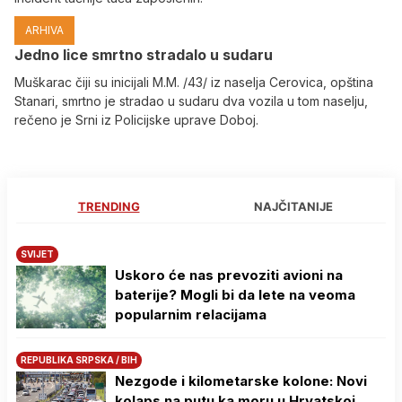
ARHIVA
Јedno lice smrtno stradalo u sudaru
Muškarac čiji su inicijali M.M. /43/ iz naselja Cerovica, opština
Stanari, smrtno je stradao u sudaru dva vozila u tom naselju,
rečeno je Srni iz Policijske uprave Doboj.
TRENDING
NAJČITANIJE
SVIJET
Uskoro će nas prevoziti avioni na
baterije? Mogli bi da lete na veoma
popularnim relacijama
REPUBLIKA SRPSKA / BIH
Nezgode i kilometarske kolone: Novi
kolaps na putu ka moru u Hrvatskoj