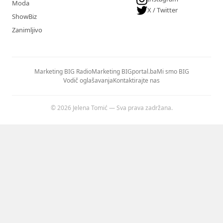
Moda
X / Twitter
ShowBiz
Zanimljivo
Marketing BIG Radio
Marketing BIGportal.ba
Mi smo BIG
Vodič oglašavanja
Kontaktirajte nas
© 2026 Jelena Tomić — Sva prava zadržana.