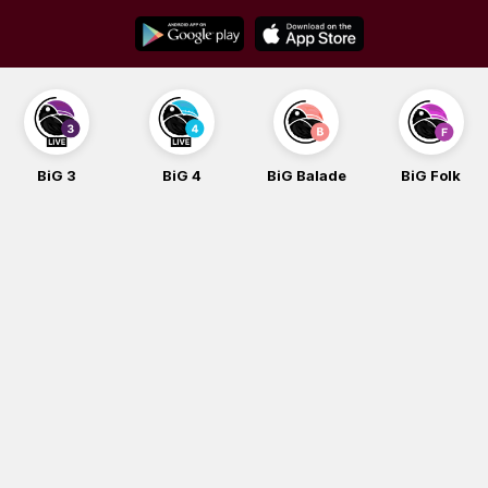
Skip
to
content
BiG 3
BiG 4
BiG Balade
BiG Folk