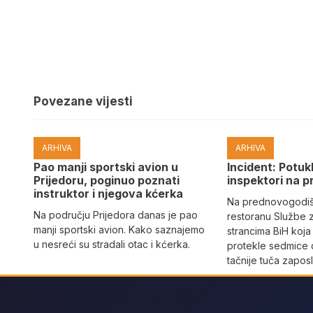
Povezane vijesti
ARHIVA
ARHIVA
Pao manji sportski avion u
Incident: Potukl
Prijedoru, poginuo poznati
inspektori na p
instruktor i njegova kćerka
Na prednovogodišn
Na području Prijedora danas je pao
restoranu Službe 
manji sportski avion. Kako saznajemo
strancima BiH koja
u nesreći su stradali otac i kćerka.
protekle sedmice 
tačnije tuča zaposl