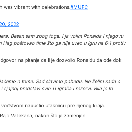
h was vibrant with celebrations.
#MUFC
20, 2022
era. Besan sam zbog toga. I ja volim Ronalda i njegovu
en Hag poštovao time što ga nije uveo u igru na 6:1 protiv
dgovor na pitanje da li je dozvolio Ronaldu da ode dok
vljaćemo o tome. Sad slavimo pobedu. Ne želim sada o
jajnoj predstavi svih 11 igrača i rezervi. Bila je to
m vođstvom napustio utakmicu pre njenog kraja.
 Rajo Valjekana, nakon što je zamenjen.