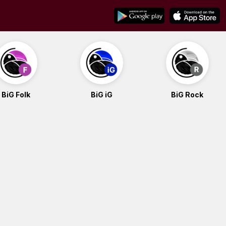
BiG Folk
BiG iG
BiG Rock