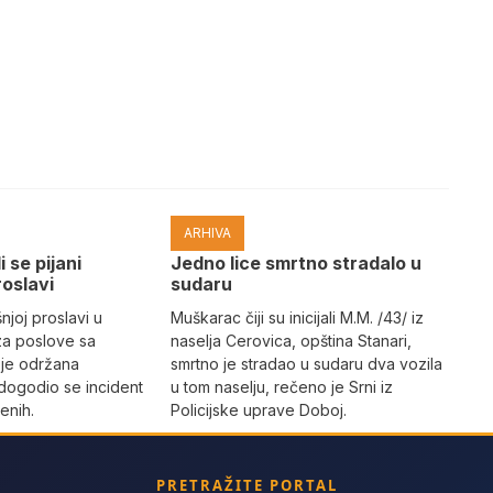
ARHIVA
i se pijani
Јedno lice smrtno stradalo u
roslavi
sudaru
joj proslavi u
Muškarac čiji su inicijali M.M. /43/ iz
za poslove sa
naselja Cerovica, opština Stanari,
 je održana
smrtno je stradao u sudaru dva vozila
dogodio se incident
u tom naselju, rečeno je Srni iz
enih.
Policijske uprave Doboj.
PRETRAŽITE PORTAL