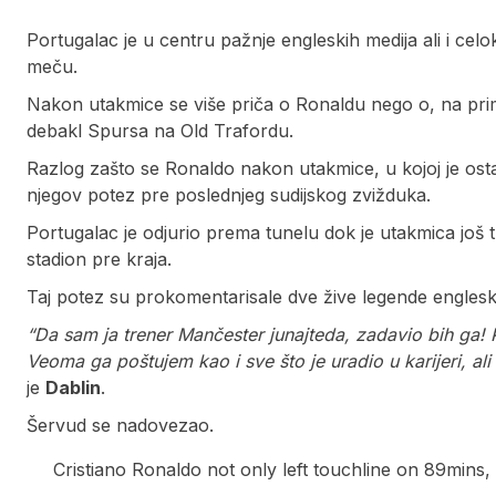
Portugalac je u centru pažnje engleskih medija ali i cel
meču.
Nakon utakmice se više priča o Ronaldu nego o, na pri
debakl Spursa na Old Trafordu.
Razlog zašto se Ronaldo nakon utakmice, u kojoj je osta
njegov potez pre poslednjeg sudijskog zvižduka.
Portugalac je odjurio prema tunelu dok je utakmica još tr
stadion pre kraja.
Taj potez su prokomentarisale dve žive legende englesk
“Da sam ja trener Mančester junajteda, zadavio bih ga! P
Veoma ga poštujem kao i sve što je uradio u karijeri, ali 
je
Dablin
.
Šervud se nadovezao.
Cristiano Ronaldo not only left touchline on 89mins, 