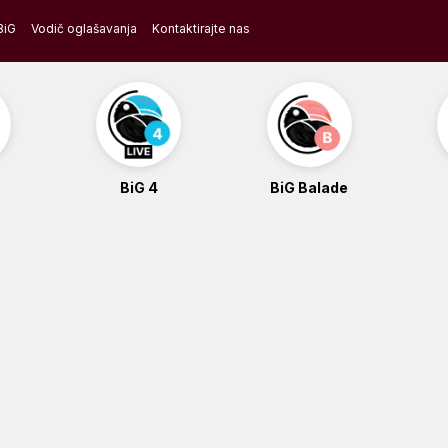
BiG
Vodič oglašavanja
Kontaktirajte nas
BiG 4
BiG Balade