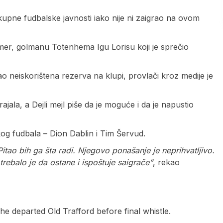
okupne fudbalske javnosti iako nije ni zaigrao na ovom
mer, golmanu Totenhema Igu Lorisu koji je sprečio
o neiskorištena rezerva na klupi, provlači kroz medije je
ajala, a Dejli mejl piše da je moguće i da je napustio
og fudbala – Dion Dablin i Tim Šervud.
itao bih ga šta radi. Njegovo ponašanje je neprihvatljivo.
trebalo je da ostane i ispoštuje saigrače”
, rekao
he departed Old Trafford before final whistle.