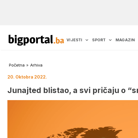
VIJESTI
SPORT
MAGAZIN
Početna
»
Arhiva
20. Oktobra 2022.
Junajted blistao, a svi pričaju o