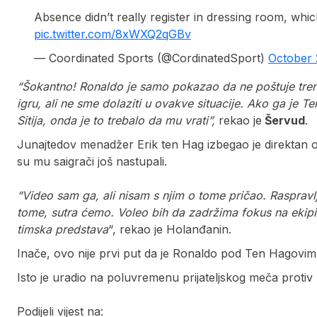
Absence didn’t really register in dressing room, whic
pic.twitter.com/8xWXQ2qGBv
— Coordinated Sports (@CordinatedSport)
October 
“Šokantno! Ronaldo je samo pokazao da ne poštuje tren
igru, ali ne sme dolaziti u ovakve situacije. Ako ga je T
Sitija, onda je to trebalo da mu vrati”,
rekao je
Šervud
.
Junajtedov menadžer Erik ten Hag izbegao je direktan o
su mu saigrači još nastupali.
“Video sam ga, ali nisam s njim o tome pričao. Raspra
tome, sutra ćemo. Voleo bih da zadržima fokus na ekipi i s
timska predstava
“, rekao je Holanđanin.
Inače, ovo nije prvi put da je Ronaldo pod Ten Hagovi
Isto je uradio na poluvremenu prijateljskog meča protiv
Podijeli vijest na: