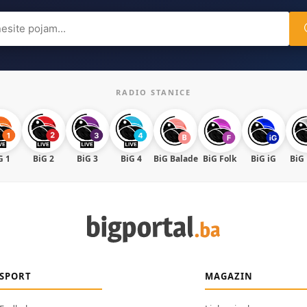
ch
RADIO STANICE
G 1
BiG 2
BiG 3
BiG 4
BiG Balade
BiG Folk
BiG iG
BiG
SPORT
MAGAZIN