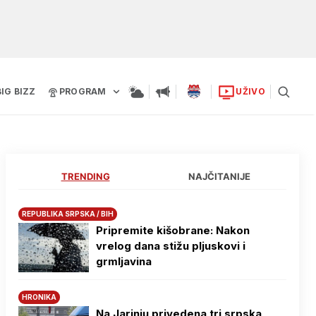
BIG BIZZ
PROGRAM
UŽIVO
TRENDING
NAJČITANIJE
REPUBLIKA SRPSKA / BIH
Pripremite kišobrane: Nakon
vrelog dana stižu pljuskovi i
grmljavina
HRONIKA
Na Јarinju privedena tri srpska