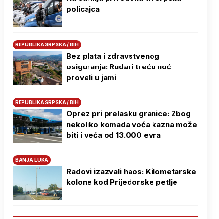
policajca
REPUBLIKA SRPSKA / BIH
Bez plata i zdravstvenog
osiguranja: Rudari treću noć
proveli u jami
REPUBLIKA SRPSKA / BIH
Oprez pri prelasku granice: Zbog
nekoliko komada voća kazna može
biti i veća od 13.000 evra
BANJA LUKA
Radovi izazvali haos: Kilometarske
kolone kod Prijedorske petlje