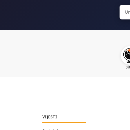
Sear
for:
Bi
VIJESTI