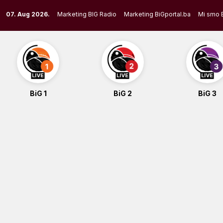
Skip
07. Aug 2026.
Marketing BIG Radio
Marketing BiGportal.ba
Mi smo 
to
content
BiG 1
BiG 2
BiG 3