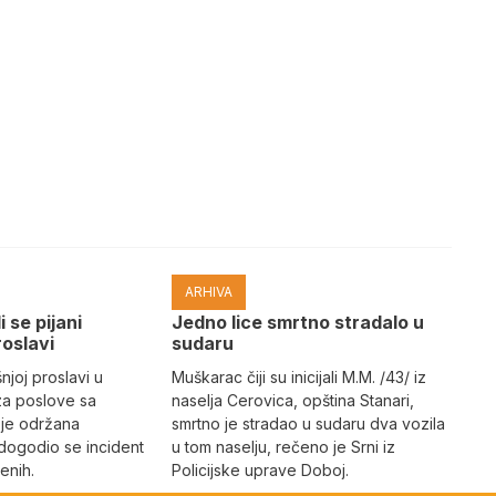
ARHIVA
i se pijani
Јedno lice smrtno stradalo u
roslavi
sudaru
joj proslavi u
Muškarac čiji su inicijali M.M. /43/ iz
za poslove sa
naselja Cerovica, opština Stanari,
 je održana
smrtno je stradao u sudaru dva vozila
dogodio se incident
u tom naselju, rečeno je Srni iz
enih.
Policijske uprave Doboj.