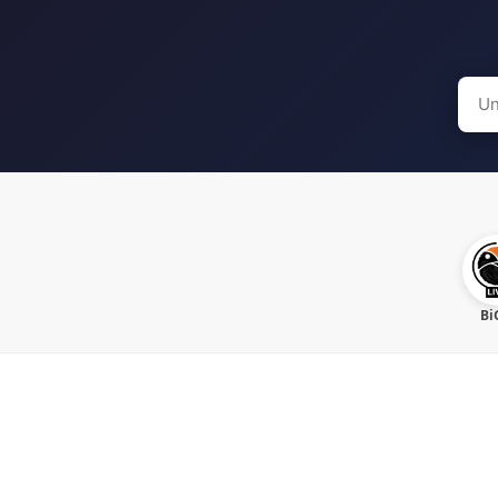
Sear
for:
Bi