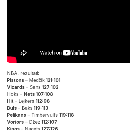
NBA, rezultati:
Pistons
– Medžik
121:101
Vizards
– Sans
127:102
Hoks –
Nets 107:108
Hit
– Lejkers
112:98
Buls
– Baks
119:113
Pelikans
– Timbervulfs
119:118
Voriors
– Džez
112:107
Kings
– Nagets
127:126