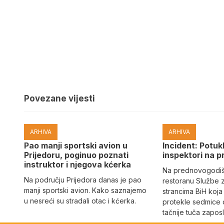
Povezane vijesti
ARHIVA
ARHIVA
Pao manji sportski avion u
Incident: Potukl
Prijedoru, poginuo poznati
inspektori na p
instruktor i njegova kćerka
Na prednovogodišn
Na području Prijedora danas je pao
restoranu Službe 
manji sportski avion. Kako saznajemo
strancima BiH koja
u nesreći su stradali otac i kćerka.
protekle sedmice 
tačnije tuča zaposl