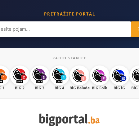
PRETRAŽITE PORTAL
ch
RADIO STANICE
G 1
BiG 2
BiG 3
BiG 4
BiG Balade
BiG Folk
BiG iG
BiG