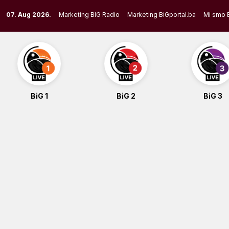
Skip
07. Aug 2026.
Marketing BIG Radio
Marketing BiGportal.ba
Mi smo 
to
content
BiG 1
BiG 2
BiG 3