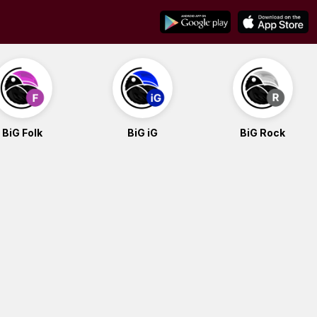
BiG Folk
BiG iG
BiG Rock