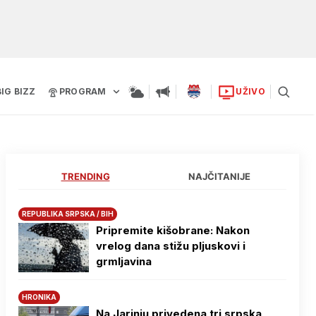
BIG BIZZ
PROGRAM
UŽIVO
TRENDING
NAJČITANIJE
REPUBLIKA SRPSKA / BIH
Pripremite kišobrane: Nakon
vrelog dana stižu pljuskovi i
grmljavina
HRONIKA
Na Јarinju privedena tri srpska