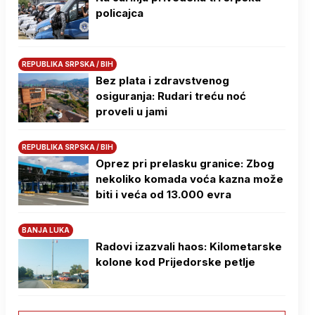
policajca
REPUBLIKA SRPSKA / BIH
Bez plata i zdravstvenog
osiguranja: Rudari treću noć
proveli u jami
REPUBLIKA SRPSKA / BIH
Oprez pri prelasku granice: Zbog
nekoliko komada voća kazna može
biti i veća od 13.000 evra
BANJA LUKA
Radovi izazvali haos: Kilometarske
kolone kod Prijedorske petlje