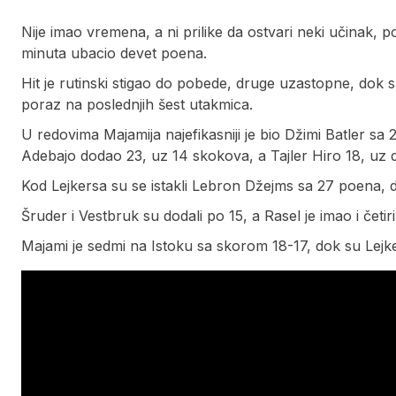
Nije imao vremena, a ni prilike da ostvari neki učinak,
minuta ubacio devet poena.
Hit je rutinski stigao do pobede, druge uzastopne, dok su 
poraz na poslednjih šest utakmica.
U redovima Majamija najefikasniji je bio Džimi Batler sa 
Adebajo dodao 23, uz 14 skokova, a Tajler Hiro 18, uz dev
Kod Lejkersa su se istakli Lebron Džejms sa 27 poena, 
Šruder i Vestbruk su dodali po 15, a Rasel je imao i četi
Majami je sedmi na Istoku sa skorom 18-17, dok su Lejk