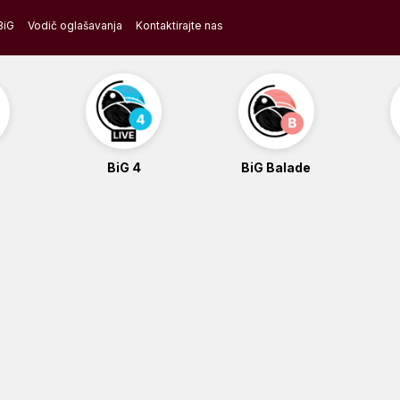
BiG
Vodič oglašavanja
Kontaktirajte nas
BiG 4
BiG Balade