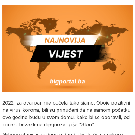
2022. za ovaj par nije počela tako sjajno. Oboje pozitivni
na virus korona, bili su prinuđeni da na samom početku
ove godine budu u svom domu, kako bi se oporavili, od
nimalo bezazlene dijagnoze, piše “Stori”.
Njihovo stanje je iz dana u dan bolje, te će se uskoro