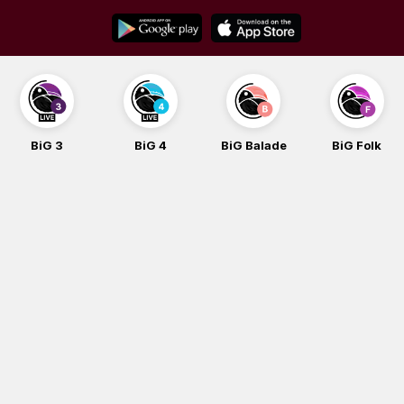
Skip
to
content
BiG 3
BiG 4
BiG Balade
BiG Folk