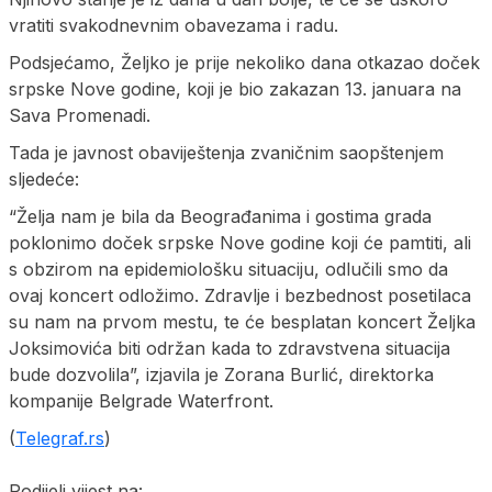
vratiti svakodnevnim obavezama i radu.
Podsjećamo, Željko je prije nekoliko dana otkazao doček
srpske Nove godine, koji je bio zakazan 13. januara na
Sava Promenadi.
Tada je javnost obaviještenja zvaničnim saopštenjem
sljedeće:
“Želja nam je bila da Beograđanima i gostima grada
poklonimo doček srpske Nove godine koji će pamtiti, ali
s obzirom na epidemiološku situaciju, odlučili smo da
ovaj koncert odložimo. Zdravlje i bezbednost posetilaca
su nam na prvom mestu, te će besplatan koncert Željka
Joksimovića biti održan kada to zdravstvena situacija
bude dozvolila”, izjavila je Zorana Burlić, direktorka
kompanije Belgrade Waterfront.
(
Telegraf.rs
)
Podijeli vijest na: