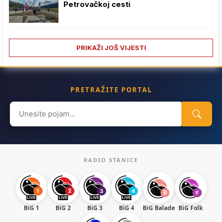
Petrovačkoj cesti
PRIKAŽI JOŠ VIJESTI
PRETRAŽITE PORTAL
Search
for:
RADIO STANICE
BiG 1
BiG 2
BiG 3
BiG 4
BiG Balade
BiG Folk