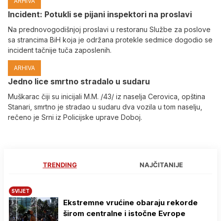
ARHIVA
Incident: Potukli se pijani inspektori na proslavi
Na prednovogodišnjoj proslavi u restoranu Službe za poslove
sa strancima BiH koja je održana protekle sedmice dogodio se
incident tačnije tuča zaposlenih.
ARHIVA
Јedno lice smrtno stradalo u sudaru
Muškarac čiji su inicijali M.M. /43/ iz naselja Cerovica, opština
Stanari, smrtno je stradao u sudaru dva vozila u tom naselju,
rečeno je Srni iz Policijske uprave Doboj.
TRENDING
NAJČITANIJE
SVIJET
Ekstremne vrućine obaraju rekorde
širom centralne i istočne Evrope