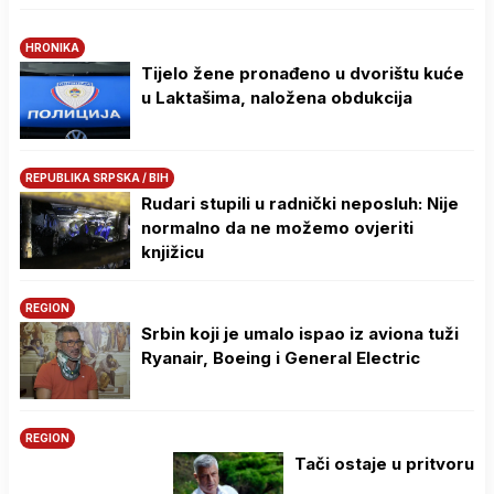
HRONIKA
Tijelo žene pronađeno u dvorištu kuće
u Laktašima, naložena obdukcija
REPUBLIKA SRPSKA / BIH
Rudari stupili u radnički neposluh: Nije
normalno da ne možemo ovjeriti
knjižicu
REGION
Srbin koji je umalo ispao iz aviona tuži
Ryanair, Boeing i General Electric
REGION
Tači ostaje u pritvoru