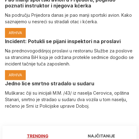
poznati instruktor i njegova kćerka
Na području Prijedora danas je pao manji sportski avion. Kako
saznajemo u nesreći su stradali otac i kćerka.
ARHIVA
Incident: Potukli se pijani inspektori na proslavi
Na prednovogodišnjoj proslavi u restoranu Službe za poslove
sa strancima BiH koja je održana protekle sedmice dogodio se
incident tačnije tuča zaposlenih.
ARHIVA
Јedno lice smrtno stradalo u sudaru
Muškarac čiji su inicijali M.M. /43/ iz naselja Cerovica, opština
Stanari, smrtno je stradao u sudaru dva vozila u tom naselju,
rečeno je Srni iz Policijske uprave Doboj.
TRENDING
NAJČITANIJE