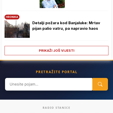
HRONIKA
Detalji požara kod Banjaluke: Mrtav
pijan palio vatru, pa napravio haos
PRIKAŽI JOŠ VIJESTI
PRETRAŽITE PORTAL
Search
for:
RADIO STANICE