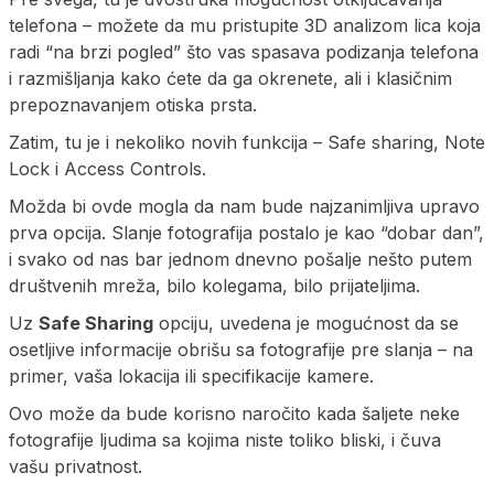
telefona – možete da mu pristupite 3D analizom lica koja
radi “na brzi pogled” što vas spasava podizanja telefona
i razmišljanja kako ćete da ga okrenete, ali i klasičnim
prepoznavanjem otiska prsta.
Zatim, tu je i nekoliko novih funkcija – Safe sharing, Note
Lock i Access Controls.
Možda bi ovde mogla da nam bude najzanimljiva upravo
prva opcija. Slanje fotografija postalo je kao “dobar dan”,
i svako od nas bar jednom dnevno pošalje nešto putem
društvenih mreža, bilo kolegama, bilo prijateljima.
Uz
Safe Sharing
opciju, uvedena je mogućnost da se
osetljive informacije obrišu sa fotografije pre slanja – na
primer, vaša lokacija ili specifikacije kamere.
Ovo može da bude korisno naročito kada šaljete neke
fotografije ljudima sa kojima niste toliko bliski, i čuva
vašu privatnost.