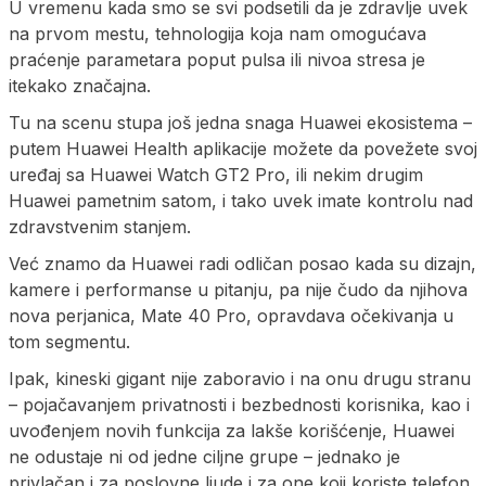
U vremenu kada smo se svi podsetili da je zdravlje uvek
na prvom mestu, tehnologija koja nam omogućava
praćenje parametara poput pulsa ili nivoa stresa je
itekako značajna.
Tu na scenu stupa još jedna snaga Huawei ekosistema –
putem Huawei Health aplikacije možete da povežete svoj
uređaj sa Huawei Watch GT2 Pro, ili nekim drugim
Huawei pametnim satom, i tako uvek imate kontrolu nad
zdravstvenim stanjem.
Već znamo da Huawei radi odličan posao kada su dizajn,
kamere i performanse u pitanju, pa nije čudo da njihova
nova perjanica, Mate 40 Pro, opravdava očekivanja u
tom segmentu.
Ipak, kineski gigant nije zaboravio i na onu drugu stranu
– pojačavanjem privatnosti i bezbednosti korisnika, kao i
uvođenjem novih funkcija za lakše korišćenje, Huawei
ne odustaje ni od jedne ciljne grupe – jednako je
privlačan i za poslovne ljude i za one koji koriste telefon