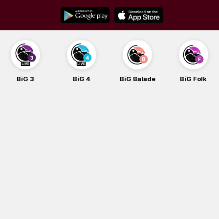
Skip
to
content
BiG 3
BiG 4
BiG Balade
BiG Folk