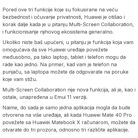
Pored ove tri funkcije koje su fokusirane na veću
bezbednost i očuvanje privatnosti, Huawei je otišao i
korak dalje kada je u pitanju Multi-Screen Collaboration,
i funkcionisanje njihovog ekosistema generalno.
Ukoliko niste baš upućeni, u pitanju je funkcija koja vam
omogućava da sve Huawei uređaje povežete
međusobno, pa tako laptop, tablet i telefon mogu da
rade kao jedno. Na primer, kad vam je telefon na
punjaču, sa laptopa možete da odgovarate na poruke
koje vam stižu.
Multi-Screen Collaboration nije nova funkcija, ali je, kao i
ostale, unapređena u Emui 11 verziji.
Naime, do sada je samo jedna aplikacija mogla da bude
otvorena na više uređaja, ali kada Huawei Mate 40 Pro
povežete sa Huawei Matebook X računarom, možete da
otvarate do tri prozora, odnosno tri različite aplikacije.