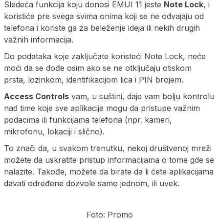
Sledeća funkcija koju donosi EMUI 11 jeste
Note Lock
, i
koristiće pre svega svima onima koji se ne odvajaju od
telefona i koriste ga za beleženje ideja ili nekih drugih
važnih informacija.
Do podataka koje zaključate koristeći Note Lock, neće
moći da se dođe osim ako se ne otključaju otiskom
prsta, lozinkom, identifikacijom lica i PIN brojem.
Access Controls
vam, u suštini, daje vam bolju kontrolu
nad time koje sve aplikacije mogu da pristupe važnim
podacima ili funkcijama telefona (npr. kameri,
mikrofonu, lokaciji i slično).
To znači da, u svakom trenutku, nekoj društvenoj mreži
možete da uskratite pristup informacijama o tome gde se
nalazite. Takođe, možete da birate da li ćete aplikacijama
davati određene dozvole samo jednom, ili uvek.
Foto: Promo