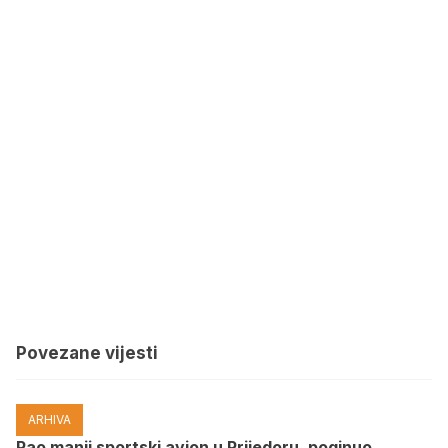
Povezane vijesti
ARHIVA
Pao manji sportski avion u Prijedoru, poginuo