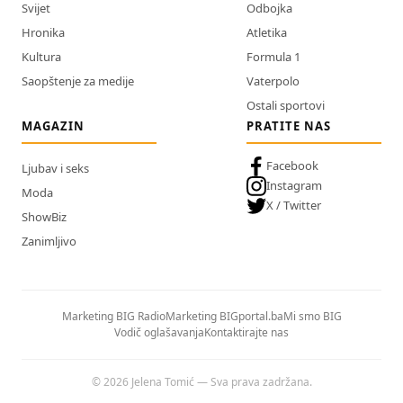
Svijet
Odbojka
Hronika
Atletika
Kultura
Formula 1
Saopštenje za medije
Vaterpolo
Ostali sportovi
MAGAZIN
PRATITE NAS
Facebook
Ljubav i seks
Instagram
Moda
X / Twitter
ShowBiz
Zanimljivo
Marketing BIG Radio
Marketing BIGportal.ba
Mi smo BIG
Vodič oglašavanja
Kontaktirajte nas
© 2026 Jelena Tomić — Sva prava zadržana.