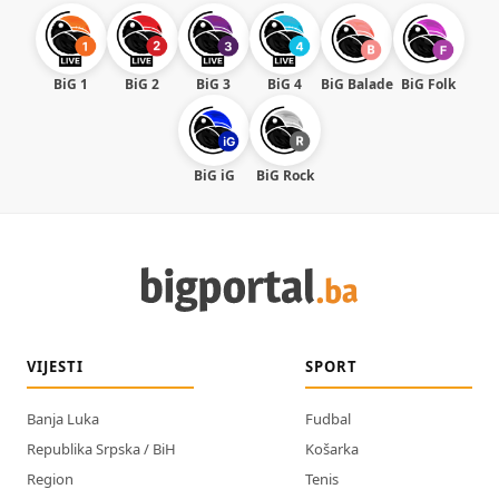
BiG 1
BiG 2
BiG 3
BiG 4
BiG Balade
BiG Folk
BiG iG
BiG Rock
VIJESTI
SPORT
Banja Luka
Fudbal
Republika Srpska / BiH
Košarka
Region
Tenis