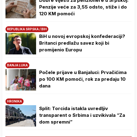
Dobre vijesti za penzionere u Srpskoj:
Penzije veće za 3,55 odsto, stiže i do
120 KM pomoći
REPUBLIKA SRPSKA / BIH
BiH u novoj evropskoj konfederaciji?
Britanci predlažu savez koji bi
promijenio Europu
BANJA LUKA
Počele prijave u Banjaluci: Prvačićima
po 100 KM pomoći, rok za predaju 10
dana
HRONIKA
Split: Torcida istakla uvredljiv
transparent o Srbima i uzvikivala “Za
dom spremni”