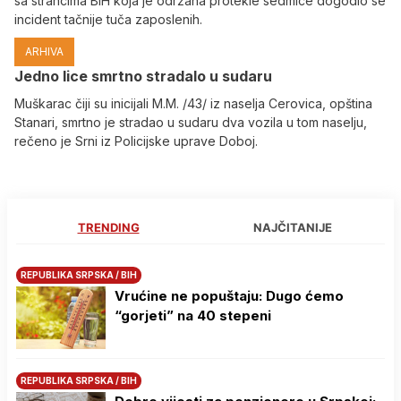
sa strancima BiH koja je održana protekle sedmice dogodio se
incident tačnije tuča zaposlenih.
ARHIVA
Јedno lice smrtno stradalo u sudaru
Muškarac čiji su inicijali M.M. /43/ iz naselja Cerovica, opština
Stanari, smrtno je stradao u sudaru dva vozila u tom naselju,
rečeno je Srni iz Policijske uprave Doboj.
TRENDING
NAJČITANIJE
REPUBLIKA SRPSKA / BIH
Vrućine ne popuštaju: Dugo ćemo
“gorjeti” na 40 stepeni
REPUBLIKA SRPSKA / BIH