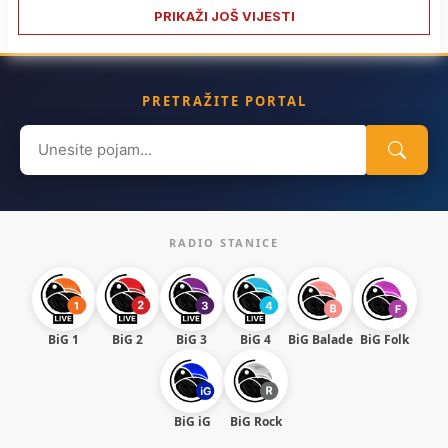
PRIKAŽI JOŠ VIJESTI
PRETRAŽITE PORTAL
Search
for:
RADIO STANICE
BiG 1
BiG 2
BiG 3
BiG 4
BiG Balade
BiG Folk
BiG iG
BiG Rock