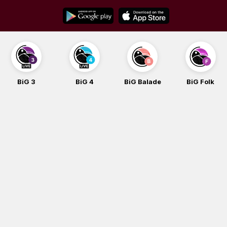
Skip
to
content
BiG 3
BiG 4
BiG Balade
BiG Folk