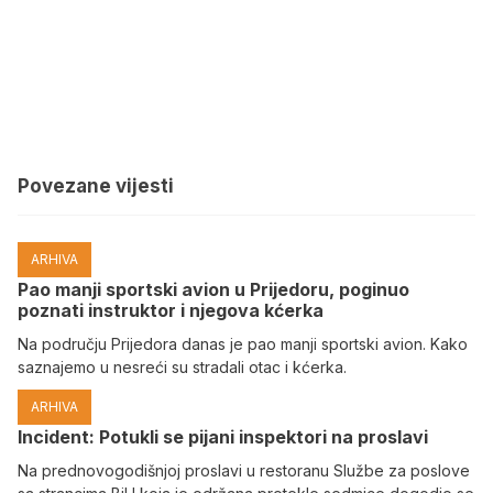
Povezane vijesti
ARHIVA
Pao manji sportski avion u Prijedoru, poginuo
poznati instruktor i njegova kćerka
Na području Prijedora danas je pao manji sportski avion. Kako
saznajemo u nesreći su stradali otac i kćerka.
ARHIVA
Incident: Potukli se pijani inspektori na proslavi
Na prednovogodišnjoj proslavi u restoranu Službe za poslove