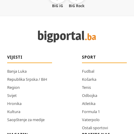
BiG iG
BiG Rock
VIJESTI
SPORT
Banja Luka
Fudbal
Republika Srpska / BiH
Košarka
Region
Tenis
Svijet
Odbojka
Hronika
Atletika
Kultura
Formula 1
Saopštenje za medije
Vaterpolo
Ostali sportovi