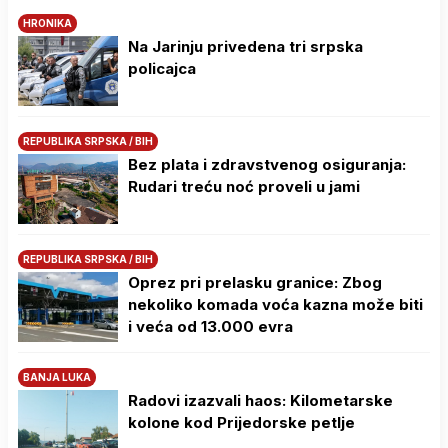
HRONIKA
Na Јarinju privedena tri srpska
policajca
REPUBLIKA SRPSKA / BIH
Bez plata i zdravstvenog osiguranja:
Rudari treću noć proveli u jami
REPUBLIKA SRPSKA / BIH
Oprez pri prelasku granice: Zbog
nekoliko komada voća kazna može biti
i veća od 13.000 evra
BANJA LUKA
Radovi izazvali haos: Kilometarske
kolone kod Prijedorske petlje