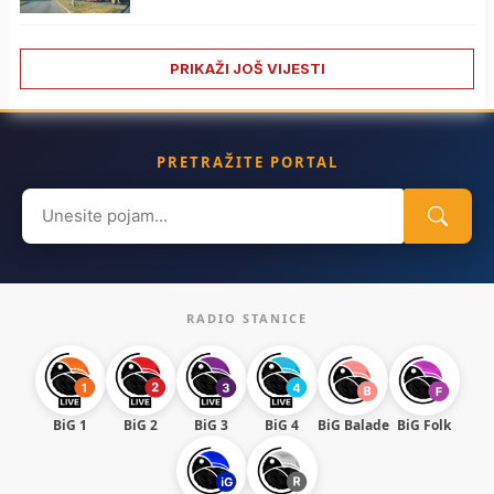
PRIKAŽI JOŠ VIJESTI
PRETRAŽITE PORTAL
Search
for:
RADIO STANICE
BiG 1
BiG 2
BiG 3
BiG 4
BiG Balade
BiG Folk