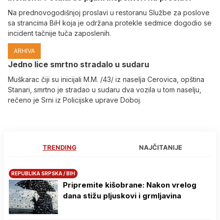
Na prednovogodišnjoj proslavi u restoranu Službe za poslove
sa strancima BiH koja je održana protekle sedmice dogodio se
incident tačnije tuča zaposlenih.
ARHIVA
Јedno lice smrtno stradalo u sudaru
Muškarac čiji su inicijali M.M. /43/ iz naselja Cerovica, opština
Stanari, smrtno je stradao u sudaru dva vozila u tom naselju,
rečeno je Srni iz Policijske uprave Doboj.
TRENDING
NAJČITANIJE
REPUBLIKA SRPSKA / BIH
Pripremite kišobrane: Nakon vrelog
dana stižu pljuskovi i grmljavina