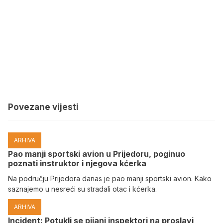
Povezane vijesti
ARHIVA
Pao manji sportski avion u Prijedoru, poginuo
poznati instruktor i njegova kćerka
Na području Prijedora danas je pao manji sportski avion. Kako
saznajemo u nesreći su stradali otac i kćerka.
ARHIVA
Incident: Potukli se pijani inspektori na proslavi