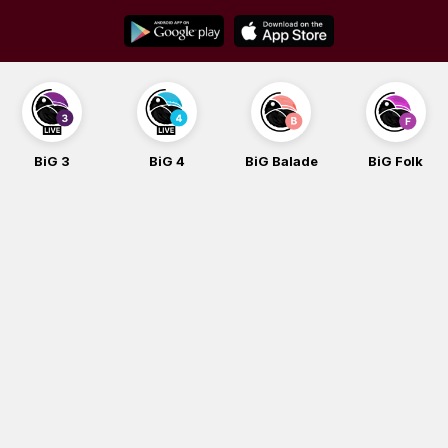
Skip
to
content
BiG 3
BiG 4
BiG Balade
BiG Folk