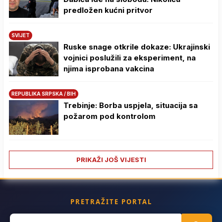
predložen kućni pritvor
SVIJET
Ruske snage otkrile dokaze: Ukrajinski
vojnici poslužili za eksperiment, na
njima isprobana vakcina
REPUBLIKA SRPSKA / BIH
Trebinje: Borba uspjela, situacija sa
požarom pod kontrolom
PRIKAŽI JOŠ VIJESTI
PRETRAŽITE PORTAL
Search