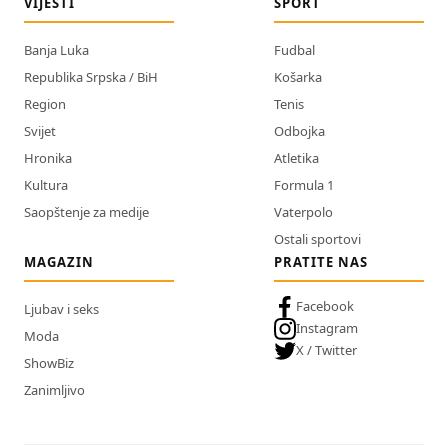
VIJESTI
SPORT
Banja Luka
Fudbal
Republika Srpska / BiH
Košarka
Region
Tenis
Svijet
Odbojka
Hronika
Atletika
Kultura
Formula 1
Saopštenje za medije
Vaterpolo
Ostali sportovi
MAGAZIN
PRATITE NAS
Facebook
Ljubav i seks
Instagram
Moda
X / Twitter
ShowBiz
Zanimljivo