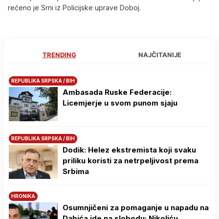
rečeno je Srni iz Policijske uprave Doboj.
TRENDING
NAJČITANIJE
REPUBLIKA SRPSKA / BIH
Ambasada Ruske Federacije:
Licemjerje u svom punom sjaju
REPUBLIKA SRPSKA / BIH
Dodik: Helez ekstremista koji svaku
priliku koristi za netrpeljivost prema
Srbima
HRONIKA
Osumnjičeni za pomaganje u napadu na
Dabića ide na slobodu: Nikoliću