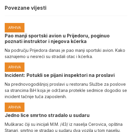
Povezane vijesti
ARHIVA
Pao manji sportski avion u Prijedoru, poginuo
poznati instruktor i njegova kćerka
Na području Prijedora danas je pao manji sportski avion. Kako
saznajemo u nesreći su stradali otac i kćerka.
ARHIVA
Incident: Potukli se pijani inspektori na proslavi
Na prednovogodišnjoj proslavi u restoranu Službe za poslove
sa strancima BiH koja je održana protekle sedmice dogodio se
incident tačnije tuča zaposlenih.
ARHIVA
Јedno lice smrtno stradalo u sudaru
Muškarac čiji su inicijali M.M. /43/ iz naselja Cerovica, opština
Stanari, smrtno je stradao u sudaru dva vozila u tom naselju,