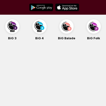
Skip
to
content
BiG 3
BiG 4
BiG Balade
BiG Folk