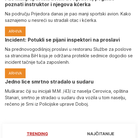
poznati instruktor i njegova kćerka
Na području Prijedora danas je pao manji sportski avion. Kako
saznajemo u nesreći su stradali otac i kćerka.
ARHIVA
Incident: Potukli se pijani inspektori na proslavi
Na prednovogodišnjoj proslavi u restoranu Službe za poslove
sa strancima BiH koja je održana protekle sedmice dogodio se
incident tačnije tuča zaposlenih.
ARHIVA
Јedno lice smrtno stradalo u sudaru
Muškarac čiji su inicijali M.M. /43/ iz naselja Cerovica, opština
Stanari, smrtno je stradao u sudaru dva vozila u tom naselju,
rečeno je Srni iz Policijske uprave Doboj.
TRENDING
NAJČITANIJE