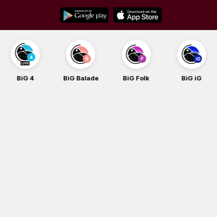
Skip
to
content
BiG 4
BiG Balade
BiG Folk
BiG iG