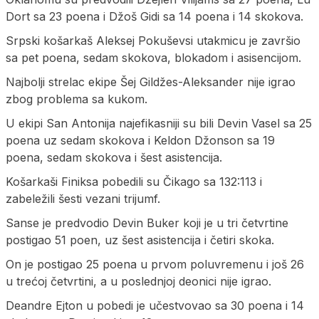
Dort sa 23 poena i Džoš Gidi sa 14 poena i 14 skokova.
Srpski košarkaš Aleksej Pokuševsi utakmicu je završio
sa pet poena, sedam skokova, blokadom i asisencijom.
Najbolji strelac ekipe Šej Gildžes-Aleksander nije igrao
zbog problema sa kukom.
U ekipi San Antonija najefikasniji su bili Devin Vasel sa 25
poena uz sedam skokova i Keldon Džonson sa 19
poena, sedam skokova i šest asistencija.
Košarkaši Finiksa pobedili su Čikago sa 132:113 i
zabeležili šesti vezani trijumf.
Sanse je predvodio Devin Buker koji je u tri četvrtine
postigao 51 poen, uz šest asistencija i četiri skoka.
On je postigao 25 poena u prvom poluvremenu i još 26
u trećoj četvrtini, a u poslednjoj deonici nije igrao.
Deandre Ejton u pobedi je učestvovao sa 30 poena i 14