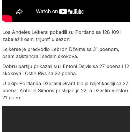
Los Anđeles Lejkersi pobedili su Portland sa 128:109 i
zabeležili osmi trijumf u sezoni.
Lejkerse je predvodio Lebron Džejms sa 31 poenom,
osam asistencija i sedam skokova.
Dobru partiju prikazali su i Entoni Dejvis sa 27 poena i 12
skokova i Ostin Rivs sa 22 poena.
U ekipi Portlanda Džerami Grant bio je najefikasniji sa 27
poena, Anferni Simons postigao je 22, a Džastin Vinslou
21 poen.