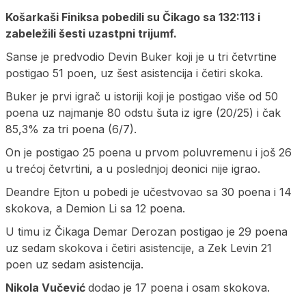
Košarkaši Finiksa pobedili su Čikago sa 132:113 i
zabeležili šesti uzastpni trijumf.
Sanse je predvodio Devin Buker koji je u tri četvrtine
postigao 51 poen, uz šest asistencija i četiri skoka.
Buker je prvi igrač u istoriji koji je postigao više od 50
poena uz najmanje 80 odstu šuta iz igre (20/25) i čak
85,3% za tri poena (6/7).
On je postigao 25 poena u prvom poluvremenu i još 26
u trećoj četvrtini, a u poslednjoj deonici nije igrao.
Deandre Ejton u pobedi je učestvovao sa 30 poena i 14
skokova, a Demion Li sa 12 poena.
U timu iz Čikaga Demar Derozan postigao je 29 poena
uz sedam skokova i četiri asistencije, a Zek Levin 21
poen uz sedam asistencija.
Nikola Vučević
dodao je 17 poena i osam skokova.