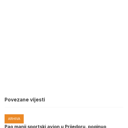
Povezane vijesti
ARHIVA
Pao manji sportski avion u Prijedoru, poginuo