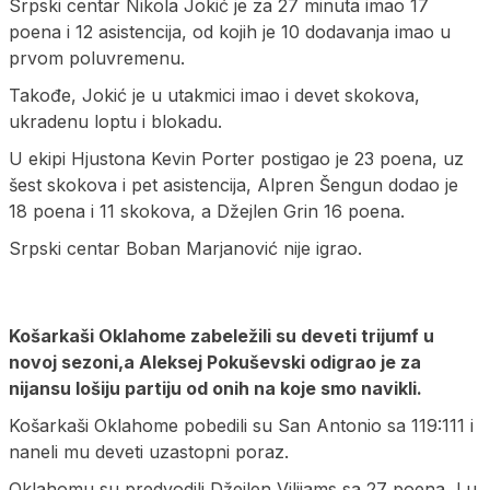
Srpski centar Nikola Jokić je za 27 minuta imao 17
poena i 12 asistencija, od kojih je 10 dodavanja imao u
prvom poluvremenu.
Takođe, Jokić je u utakmici imao i devet skokova,
ukradenu loptu i blokadu.
U ekipi Hjustona Kevin Porter postigao je 23 poena, uz
šest skokova i pet asistencija, Alpren Šengun dodao je
18 poena i 11 skokova, a Džejlen Grin 16 poena.
Srpski centar Boban Marjanović nije igrao.
Košarkaši Oklahome zabeležili su deveti trijumf u
novoj sezoni,a Aleksej Pokuševski odigrao je za
nijansu lošiju partiju od onih na koje smo navikli.
Košarkaši Oklahome pobedili su San Antonio sa 119:111 i
naneli mu deveti uzastopni poraz.
Oklahomu su predvodili Džejlen Vilijams sa 27 poena, Lu