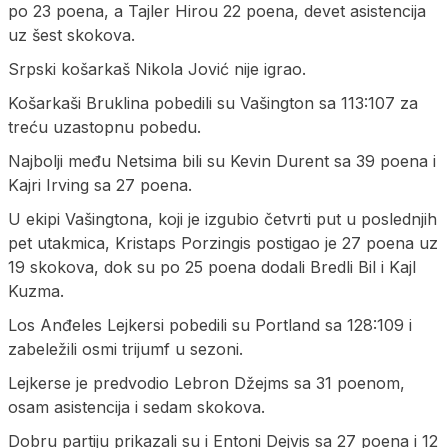
po 23 poena, a Tajler Hirou 22 poena, devet asistencija
uz šest skokova.
Srpski košarkaš Nikola Jović nije igrao.
Košarkaši Bruklina pobedili su Vašington sa 113:107 za
treću uzastopnu pobedu.
Najbolji među Netsima bili su Kevin Durent sa 39 poena i
Kajri Irving sa 27 poena.
U ekipi Vašingtona, koji je izgubio četvrti put u poslednjih
pet utakmica, Kristaps Porzingis postigao je 27 poena uz
19 skokova, dok su po 25 poena dodali Bredli Bil i Kajl
Kuzma.
Los Anđeles Lejkersi pobedili su Portland sa 128:109 i
zabeležili osmi trijumf u sezoni.
Lejkerse je predvodio Lebron Džejms sa 31 poenom,
osam asistencija i sedam skokova.
Dobru partiju prikazali su i Entoni Dejvis sa 27 poena i 12