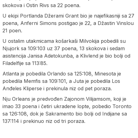
skokova i Ostin Rivs sa 22 poena.
U ekipi Portlanda Džerami Grant bio je najefikasniji sa 27
poena, Anferni Simons postigao je 22, a Džastin Vinslou
21 poen.
U ostalim utakmicama košarkaši Milvokija pobedili su
Njujork sa 109:103 uz 37 poena, 13 skokova i sedam
asistencija Janisa Adetokunba, a Klivlend je bio bolji od
Filadelfije sa 113:85.
Atlanta je pobedila Orlando sa 125:108, Minesota je
pobedila Memfis sa 109:101, a Juta je pobedila Los
Anđeles Kliperse i prekinula niz od pet poraza.
Nju Orleans je predvođen Zajonom Vilijamsom, koji je
imao 33 poena i četiri ukradene lopte, pobedio Toronto
sa 126:108, dok je Sakramento bio bolji od Indijane sa
137:114 i prekinuo niz od tri poraza.