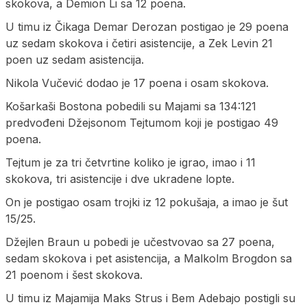
skokova, a Demion Li sa 12 poena.
U timu iz Čikaga Demar Derozan postigao je 29 poena
uz sedam skokova i četiri asistencije, a Zek Levin 21
poen uz sedam asistencija.
Nikola Vučević dodao je 17 poena i osam skokova.
Košarkaši Bostona pobedili su Majami sa 134:121
predvođeni Džejsonom Tejtumom koji je postigao 49
poena.
Tejtum je za tri četvrtine koliko je igrao, imao i 11
skokova, tri asistencije i dve ukradene lopte.
On je postigao osam trojki iz 12 pokušaja, a imao je šut
15/25.
Džejlen Braun u pobedi je učestvovao sa 27 poena,
sedam skokova i pet asistencija, a Malkolm Brogdon sa
21 poenom i šest skokova.
U timu iz Majamija Maks Strus i Bem Adebajo postigli su