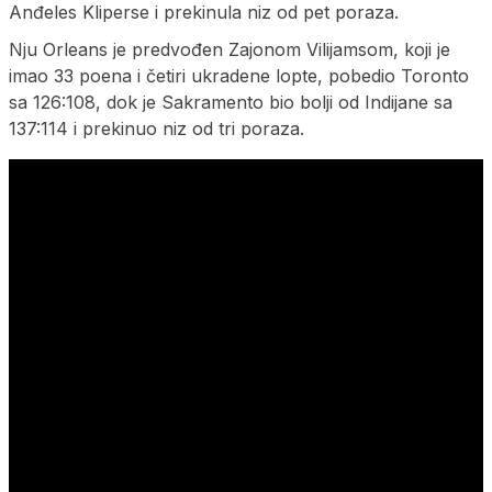
Anđeles Kliperse i prekinula niz od pet poraza.
Nju Orleans je predvođen Zajonom Vilijamsom, koji je
imao 33 poena i četiri ukradene lopte, pobedio Toronto
sa 126:108, dok je Sakramento bio bolji od Indijane sa
137:114 i prekinuo niz od tri poraza.