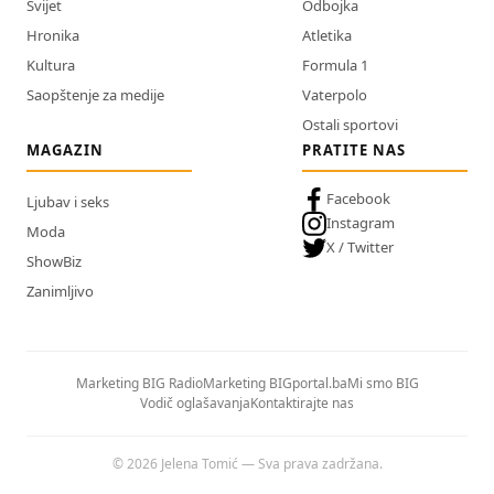
Svijet
Odbojka
Hronika
Atletika
Kultura
Formula 1
Saopštenje za medije
Vaterpolo
Ostali sportovi
MAGAZIN
PRATITE NAS
Facebook
Ljubav i seks
Instagram
Moda
X / Twitter
ShowBiz
Zanimljivo
Marketing BIG Radio
Marketing BIGportal.ba
Mi smo BIG
Vodič oglašavanja
Kontaktirajte nas
© 2026 Jelena Tomić — Sva prava zadržana.