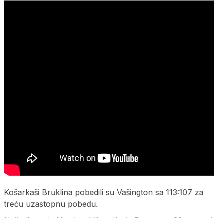
Košarkaši Bruklina pobedili su Vašington sa 113:107 za
treću uzastopnu pobedu.