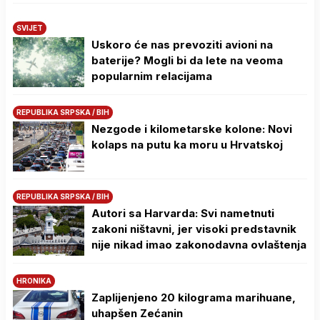
SVIJET
Uskoro će nas prevoziti avioni na
baterije? Mogli bi da lete na veoma
popularnim relacijama
REPUBLIKA SRPSKA / BIH
Nezgode i kilometarske kolone: Novi
kolaps na putu ka moru u Hrvatskoj
REPUBLIKA SRPSKA / BIH
Autori sa Harvarda: Svi nametnuti
zakoni ništavni, jer visoki predstavnik
nije nikad imao zakonodavna ovlaštenja
HRONIKA
Zaplijenjeno 20 kilograma marihuane,
uhapšen Zećanin