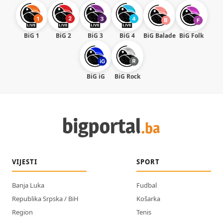
BiG 1
BiG 2
BiG 3
BiG 4
BiG Balade
BiG Folk
BiG iG
BiG Rock
VIJESTI
SPORT
Banja Luka
Fudbal
Republika Srpska / BiH
Košarka
Region
Tenis