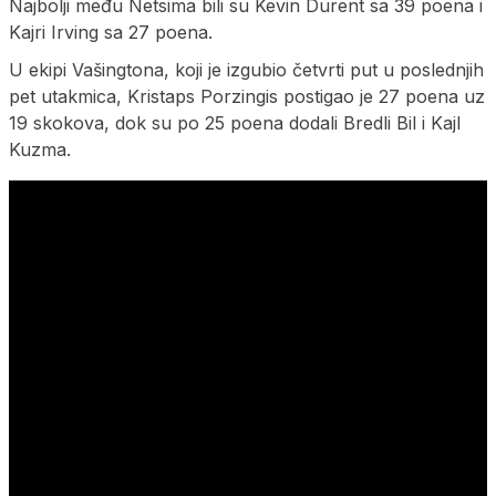
Najbolji među Netsima bili su Kevin Durent sa 39 poena i
Kajri Irving sa 27 poena.
U ekipi Vašingtona, koji je izgubio četvrti put u poslednjih
pet utakmica, Kristaps Porzingis postigao je 27 poena uz
19 skokova, dok su po 25 poena dodali Bredli Bil i Kajl
Kuzma.