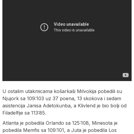
U ostalim utakmicama košarkaši Milvokija pobedili su
Njujork sa 109:103 uz 37 poena, 13 skokova i sedam
asistencija Janisa Adetokunba, a Klivlend je bio bolji od
Filadelfije sa 113:85.
Atlanta je pobedila Orlando sa 125:108, Minesota je
pobedila Memfis sa 109:101, a Juta je pobedila Los