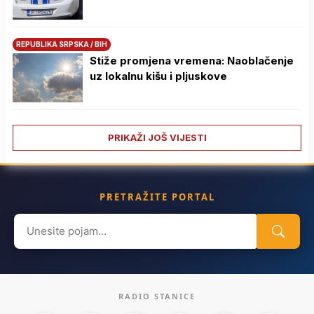
REPUBLIKA SRPSKA / BIH
Stiže promjena vremena: Naoblačenje
uz lokalnu kišu i pljuskove
PRIKAŽI JOŠ VIJESTI
PRETRAŽITE PORTAL
Search
for:
RADIO STANICE