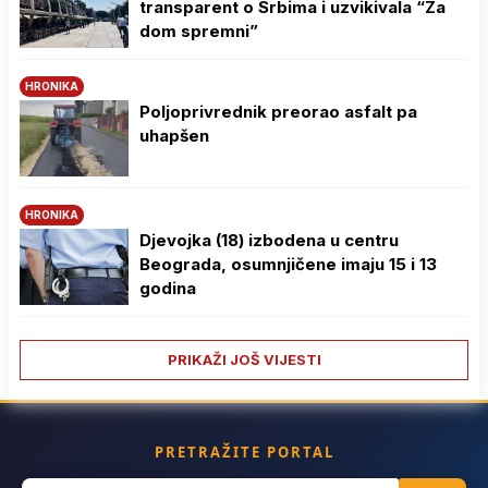
transparent o Srbima i uzvikivala “Za
dom spremni”
HRONIKA
Poljoprivrednik preorao asfalt pa
uhapšen
HRONIKA
Djevojka (18) izbodena u centru
Beograda, osumnjičene imaju 15 i 13
godina
PRIKAŽI JOŠ VIJESTI
PRETRAŽITE PORTAL