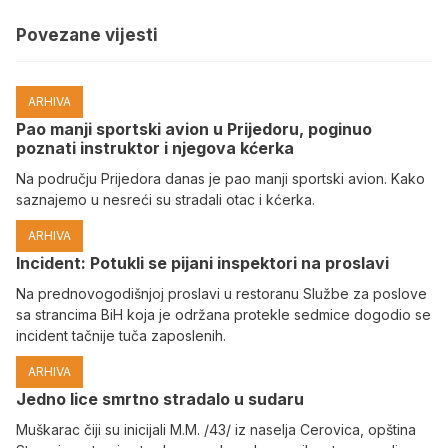
Povezane vijesti
ARHIVA
Pao manji sportski avion u Prijedoru, poginuo
poznati instruktor i njegova kćerka
Na području Prijedora danas je pao manji sportski avion. Kako
saznajemo u nesreći su stradali otac i kćerka.
ARHIVA
Incident: Potukli se pijani inspektori na proslavi
Na prednovogodišnjoj proslavi u restoranu Službe za poslove
sa strancima BiH koja je održana protekle sedmice dogodio se
incident tačnije tuča zaposlenih.
ARHIVA
Јedno lice smrtno stradalo u sudaru
Muškarac čiji su inicijali M.M. /43/ iz naselja Cerovica, opština