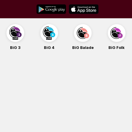
Skip
to
content
BiG 3
BiG 4
BiG Balade
BiG Folk