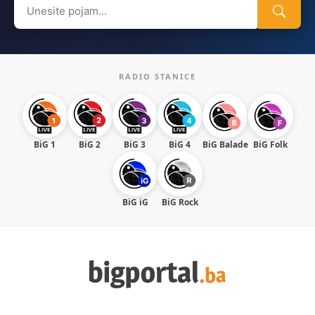
Search
for:
RADIO STANICE
BiG 1
BiG 2
BiG 3
BiG 4
BiG Balade
BiG Folk
BiG iG
BiG Rock