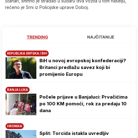
Stanari, smrtno je stradao u sudaru dva vozila u tom naselju,
rečeno je Srni iz Policijske uprave Doboj.
TRENDING
NAJČITANIJE
REPUBLIKA SRPSKA / BIH
BiH u novoj evropskoj konfederaciji?
Britanci predlažu savez koji bi
promijenio Europu
BANJA LUKA
Počele prijave u Banjaluci: Prvačićima
po 100 KM pomoći, rok za predaju 10
dana
HRONIKA
Split: Torcida istakla uvredljiv