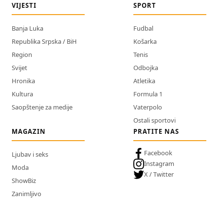
VIJESTI
SPORT
Banja Luka
Fudbal
Republika Srpska / BiH
Košarka
Region
Tenis
Svijet
Odbojka
Hronika
Atletika
Kultura
Formula 1
Saopštenje za medije
Vaterpolo
Ostali sportovi
MAGAZIN
PRATITE NAS
Facebook
Ljubav i seks
Instagram
Moda
X / Twitter
ShowBiz
Zanimljivo