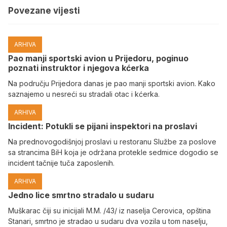
Povezane vijesti
ARHIVA
Pao manji sportski avion u Prijedoru, poginuo
poznati instruktor i njegova kćerka
Na području Prijedora danas je pao manji sportski avion. Kako
saznajemo u nesreći su stradali otac i kćerka.
ARHIVA
Incident: Potukli se pijani inspektori na proslavi
Na prednovogodišnjoj proslavi u restoranu Službe za poslove
sa strancima BiH koja je održana protekle sedmice dogodio se
incident tačnije tuča zaposlenih.
ARHIVA
Јedno lice smrtno stradalo u sudaru
Muškarac čiji su inicijali M.M. /43/ iz naselja Cerovica, opština
Stanari, smrtno je stradao u sudaru dva vozila u tom naselju,