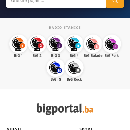
for:
RADIO STANICE
BiG 1
BiG 2
BiG 3
BiG 4
BiG Balade
BiG Folk
BiG iG
BiG Rock
VIJESTI
SPORT