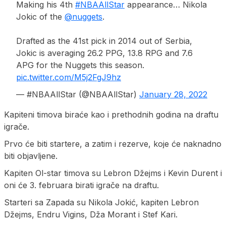
Making his 4th
#NBAAllStar
appearance… Nikola
Jokic of the
@nuggets
.
Drafted as the 41st pick in 2014 out of Serbia,
Jokic is averaging 26.2 PPG, 13.8 RPG and 7.6
APG for the Nuggets this season.
pic.twitter.com/M5j2FgJ9hz
— #NBAAllStar (@NBAAllStar)
January 28, 2022
Kapiteni timova biraće kao i prethodnih godina na draftu
igrače.
Prvo će biti startere, a zatim i rezerve, koje će naknadno
biti objavljene.
Kapiten Ol-star timova su Lebron Džejms i Kevin Durent i
oni će 3. februara birati igrače na draftu.
Starteri sa Zapada su Nikola Jokić, kapiten Lebron
Džejms, Endru Vigins, Dža Morant i Stef Kari.