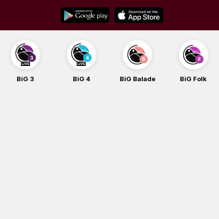
Skip
to
content
BiG 3
BiG 4
BiG Balade
BiG Folk