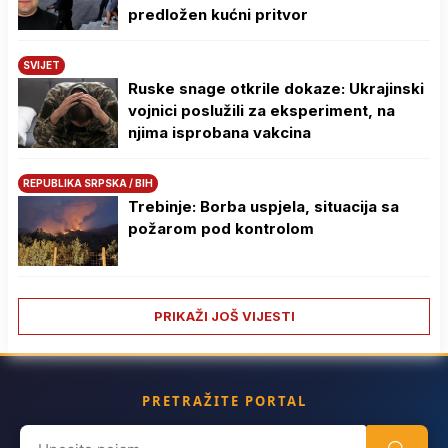
predložen kućni pritvor
SVIJET
Ruske snage otkrile dokaze: Ukrajinski
vojnici poslužili za eksperiment, na
njima isprobana vakcina
REPUBLIKA SRPSKA / BIH
Trebinje: Borba uspjela, situacija sa
požarom pod kontrolom
PRIKAŽI JOŠ VIJESTI
PRETRAŽITE PORTAL
Search