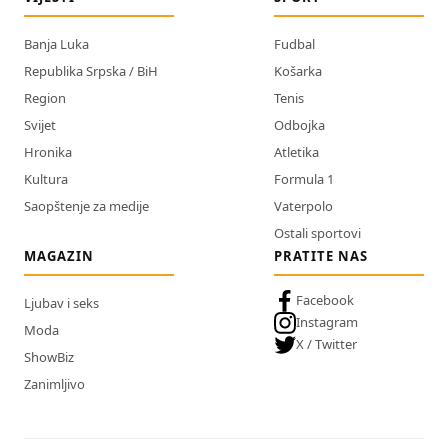
Banja Luka
Fudbal
Republika Srpska / BiH
Košarka
Region
Tenis
Svijet
Odbojka
Hronika
Atletika
Kultura
Formula 1
Saopštenje za medije
Vaterpolo
Ostali sportovi
MAGAZIN
PRATITE NAS
Facebook
Ljubav i seks
Instagram
Moda
X / Twitter
ShowBiz
Zanimljivo