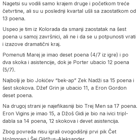
Nagetsi su vodili samo krajem druge i početkom treće
četvrtine, ali su u poslednji kvartal ušli sa zaostatkom od
13 poena.
Uspeo je tim iz Kolorada da smanji zaostatak na šest
poena u samoj završnici, ali ne i da se u potpunosti vrati
i izazove dramatični kraj.
Pomenuti Marej je imao deset poena (4/7 iz igre) i po
dva skoka i asistencije, dok je Porter ubacio 12 poena
(5/7).
Najbolji je bio Jokićev “bek-ap” Zek Nadži sa 15 poena i
šest skokova. Džef Grin je ubacio 11, a Eron Gordon
deset poena.
Na drugoj strani je najefikasniji bio Trej Men sa 17 poena.
Eron Vigins je imao 15, a Džoš Gidi je bio na ivici tripl-
dabla sa 14 poena, 12 skokova i devet asistencija.
Zbog povreda nisu igrali ovogodišnji prvi pik Čet
Holmgren i Šej Gildžus-Aleksander.