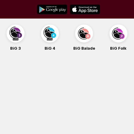
Skip
to
content
BiG 3
BiG 4
BiG Balade
BiG Folk