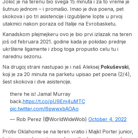
Jokić je na terenu bio svega 15 minuta i za to vreme je
šutnuo jednom – i promašio. Imao je dva poena, pet
skokova i po tri asistencije i izgubljene lopte u prvoj
utakmici nakon poraza od Italije na Evrobasketu.
Kanadskom plejmejkeru ovo je bio prvi izlazak na teren
još od februara 2021. godine kada je pokidao prednje
ukrštene ligamente i zbog toga propustio celu tu i
narednu sezonu.
Na drugoj strani nastupao je i naš Aleksej
Pokuševski
,
koji je za 20 minuta na parketu upisao pet poena (2/4),
šest skokova i dve asistencije.
there he is! Jamal Murray
back.
https://t.co/pU9Em4uMTC
pic.twitter.com/6pwwxbAOAo
— Rob Perez (@WorldWideWob)
October 4, 2022
Protiv Oklahome se na teren vratio i Majkl Porter junior,