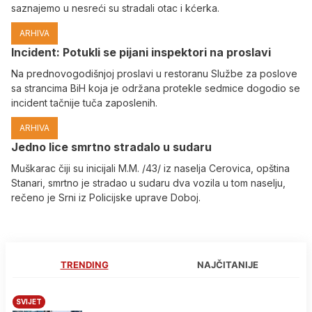
saznajemo u nesreći su stradali otac i kćerka.
ARHIVA
Incident: Potukli se pijani inspektori na proslavi
Na prednovogodišnjoj proslavi u restoranu Službe za poslove
sa strancima BiH koja je održana protekle sedmice dogodio se
incident tačnije tuča zaposlenih.
ARHIVA
Јedno lice smrtno stradalo u sudaru
Muškarac čiji su inicijali M.M. /43/ iz naselja Cerovica, opština
Stanari, smrtno je stradao u sudaru dva vozila u tom naselju,
rečeno je Srni iz Policijske uprave Doboj.
TRENDING
NAJČITANIJE
SVIJET