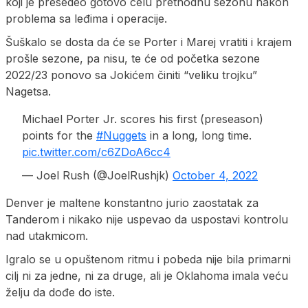
koji je presedeo gotovo celu prethodnu sezonu nakon
problema sa leđima i operacije.
Šuškalo se dosta da će se Porter i Marej vratiti i krajem
prošle sezone, pa nisu, te će od početka sezone
2022/23 ponovo sa Jokićem činiti “veliku trojku”
Nagetsa.
Michael Porter Jr. scores his first (preseason)
points for the
#Nuggets
in a long, long time.
pic.twitter.com/c6ZDoA6cc4
— Joel Rush (@JoelRushjk)
October 4, 2022
Denver je maltene konstantno jurio zaostatak za
Tanderom i nikako nije uspevao da uspostavi kontrolu
nad utakmicom.
Igralo se u opuštenom ritmu i pobeda nije bila primarni
cilj ni za jedne, ni za druge, ali je Oklahoma imala veću
želju da dođe do iste.