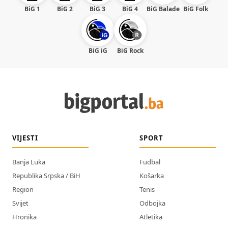
BiG 1
BiG 2
BiG 3
BiG 4
BiG Balade
BiG Folk
BiG iG
BiG Rock
VIJESTI
SPORT
Banja Luka
Fudbal
Republika Srpska / BiH
Košarka
Region
Tenis
Svijet
Odbojka
Hronika
Atletika