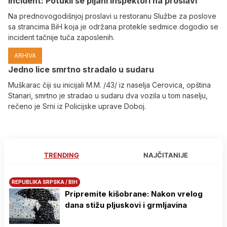
Incident: Potukli se pijani inspektori na proslavi
Na prednovogodišnjoj proslavi u restoranu Službe za poslove
sa strancima BiH koja je održana protekle sedmice dogodio se
incident tačnije tuča zaposlenih.
ARHIVA
Јedno lice smrtno stradalo u sudaru
Muškarac čiji su inicijali M.M. /43/ iz naselja Cerovica, opština
Stanari, smrtno je stradao u sudaru dva vozila u tom naselju,
rečeno je Srni iz Policijske uprave Doboj.
TRENDING
NAJČITANIJE
REPUBLIKA SRPSKA / BIH
Pripremite kišobrane: Nakon vrelog
dana stižu pljuskovi i grmljavina