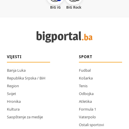
BiG iG
BiG Rock
VIJESTI
SPORT
Banja Luka
Fudbal
Republika Srpska / BiH
Košarka
Region
Tenis
Svijet
Odbojka
Hronika
Atletika
Kultura
Formula 1
Saopštenje za medije
Vaterpolo
Ostali sportovi