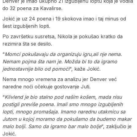
Denver je imao ukupno 21 izgubljenu loptu koja je vodila
do 32 poena za Kavalirse.
Jokić je uz 24 poena i 19 skokova imao i taj minus od
šest izgubljenih lopti.
Po završetku susretsa, Nikola je pokušao kratko da
rezimira šta se desilo.
“
Momci pokušavaju da organizuju igru,ali nje nema.
Nemam pojma šta nam je. Možda bi to da igramo
jednostavnije bilo od pomoći
“, kaže Jokić.
Nema mnogo vremena za analizu jer Denver već
naredne noći očekuje gostovanje Juti.
“
Klivlend je bio stalno pod našim košem, mada nisu
postigli previše poena. Imali smo mnogo izgubljenih
lopti, mnogo promašaja. Imamo narednu utakmicu sa
Jutom u kojoj moramo da pokušamo da budemo makar
malo bolji. Samo da igramo bar malo bolje
“, zaključio je
Jokić.