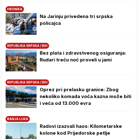
HRONIKA
Na Јarinju privedena tri srpska
policajca
REPUBLIKA SRPSKA / BIH
Bez plata i zdravstvenog osiguranja:
Rudari treću noć proveli u jami
REPUBLIKA SRPSKA / BIH
Oprez pri prelasku granice: Zbog
nekoliko komada voća kazna može biti
i veća od 13.000 evra
BANJA LUKA
Radovi izazvali haos: Kilometarske
kolone kod Prijedorske petlje