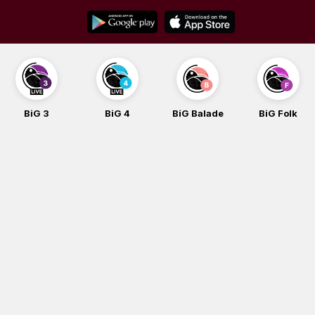
Skip
to
content
BiG 3
BiG 4
BiG Balade
BiG Folk