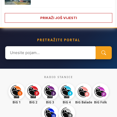
PRIKAŽI JOŠ VIJESTI
PRETRAŽITE PORTAL
Search
for:
RADIO STANICE
BiG 1
BiG 2
BiG 3
BiG 4
BiG Balade
BiG Folk