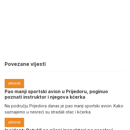
Povezane vijesti
ARHIVA
Pao manji sportski avion u Prijedoru, poginuo
poznati instruktor i njegova kćerka
Na području Prijedora danas je pao manji sportski avion. Kako
saznajemo u nesreći su stradali otac i kćerka.
ARHIVA