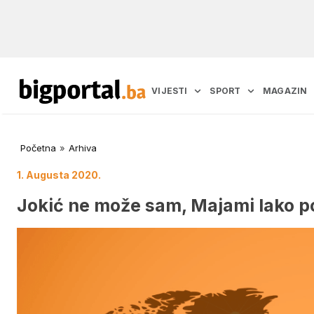
VIJESTI
SPORT
MAGAZIN
Početna
»
Arhiva
1. Augusta 2020.
Jokić ne može sam, Majami lako p