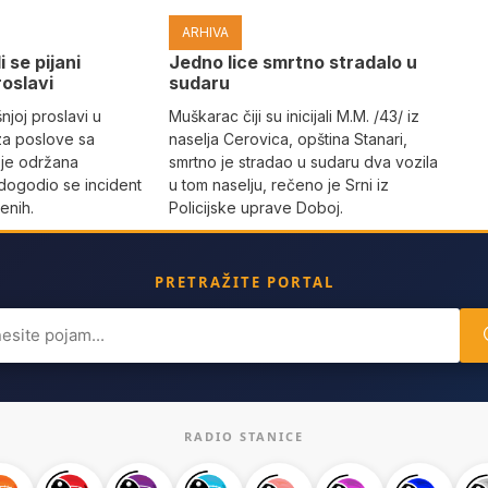
ARHIVA
i se pijani
Јedno lice smrtno stradalo u
roslavi
sudaru
joj proslavi u
Muškarac čiji su inicijali M.M. /43/ iz
za poslove sa
naselja Cerovica, opština Stanari,
 je održana
smrtno je stradao u sudaru dva vozila
dogodio se incident
u tom naselju, rečeno je Srni iz
enih.
Policijske uprave Doboj.
PRETRAŽITE PORTAL
ch
RADIO STANICE