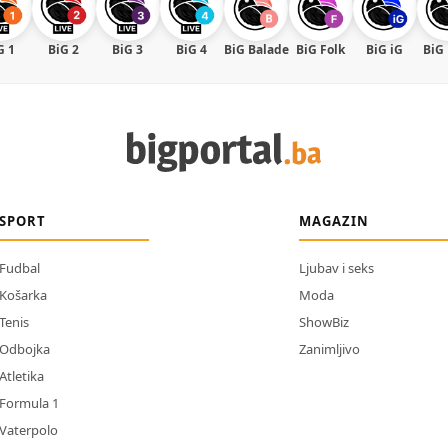
G 1
BiG 2
BiG 3
BiG 4
BiG Balade
BiG Folk
BiG iG
BiG
SPORT
MAGAZIN
Fudbal
Ljubav i seks
Košarka
Moda
Tenis
ShowBiz
Odbojka
Zanimljivo
Atletika
Formula 1
Vaterpolo