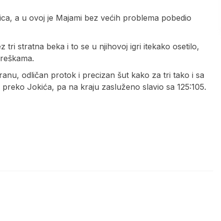
ica, a u ovoj je Majami bez većih problema pobedio
tri stratna beka i to se u njihovoj igri itekako osetilo,
 greškama.
nu, odličan protok i precizan šut kako za tri tako i sa
eko Jokića, pa na kraju zasluženo slavio sa 125:105.