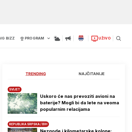
BIG BIZZ
PROGRAM
UŽIVO
TRENDING
NAJČITANIJE
SVIJET
Uskoro će nas prevoziti avioni na
baterije? Mogli bi da lete na veoma
popularnim relacijama
REPUBLIKA SRPSKA / BIH
Nezgode i kilometarske kolone: