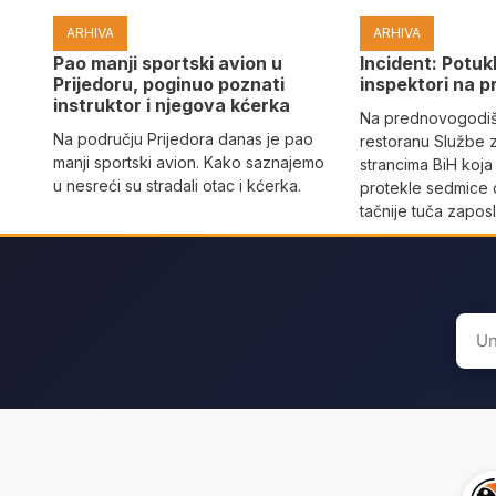
ARHIVA
ARHIVA
Pao manji sportski avion u
Incident: Potukl
Prijedoru, poginuo poznati
inspektori na p
instruktor i njegova kćerka
Na prednovogodišn
Na području Prijedora danas je pao
restoranu Službe 
manji sportski avion. Kako saznajemo
strancima BiH koja
u nesreći su stradali otac i kćerka.
protekle sedmice 
tačnije tuča zaposl
Sear
for: