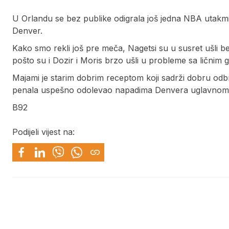
U Orlandu se bez publike odigrala još jedna NBA utakm
Denver.
Kako smo rekli još pre meča, Nagetsi su u susret ušli bez 
pošto su i Dozir i Moris brzo ušli u probleme sa ličnim
Majami je starim dobrim receptom koji sadrži dobru odbra
penala uspešno odolevao napadima Denvera uglavnom pr
B92
Podijeli vijest na: