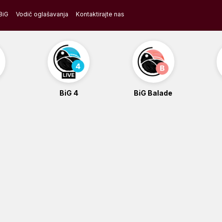
BiG
Vodič oglašavanja
Kontaktirajte nas
BiG 4
BiG Balade