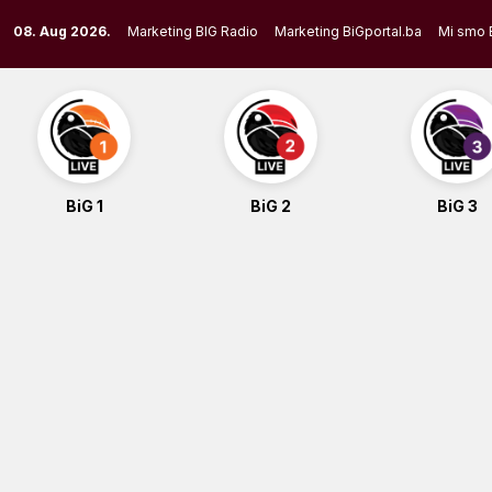
Skip
08. Aug 2026.
Marketing BIG Radio
Marketing BiGportal.ba
Mi smo 
to
content
BiG 1
BiG 2
BiG 3