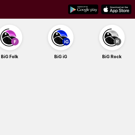
BiG Folk
BiG iG
BiG Rock