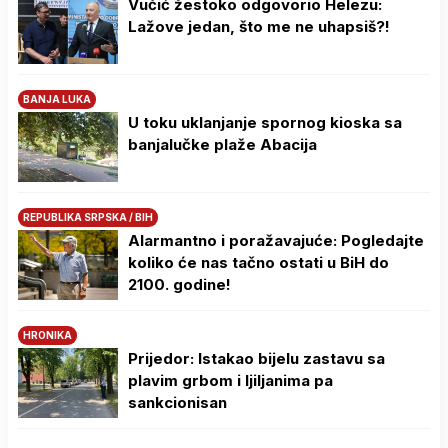
Vučić žestoko odgovorio Helezu:
Lažove jedan, što me ne uhapsiš?!
BANJA LUKA
U toku uklanjanje spornog kioska sa
banjalučke plaže Abacija
REPUBLIKA SRPSKA / BIH
Alarmantno i poražavajuće: Pogledajte
koliko će nas tačno ostati u BiH do
2100. godine!
HRONIKA
Prijedor: Istakao bijelu zastavu sa
plavim grbom i ljiljanima pa
sankcionisan