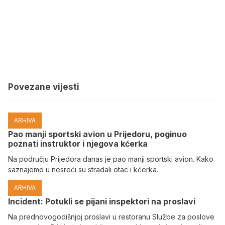
Povezane vijesti
ARHIVA
Pao manji sportski avion u Prijedoru, poginuo
poznati instruktor i njegova kćerka
Na području Prijedora danas je pao manji sportski avion. Kako
saznajemo u nesreći su stradali otac i kćerka.
ARHIVA
Incident: Potukli se pijani inspektori na proslavi
Na prednovogodišnjoj proslavi u restoranu Službe za poslove