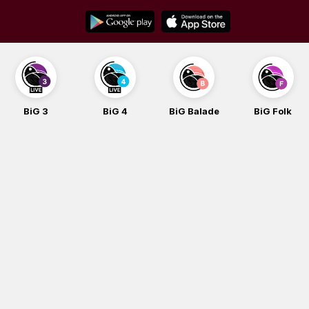
Skip
to
content
BiG 3
BiG 4
BiG Balade
BiG Folk