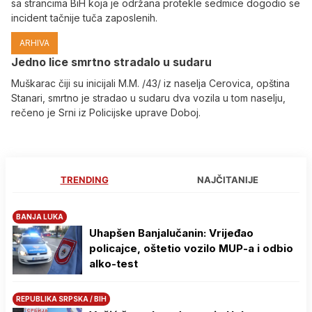
sa strancima BiH koja je održana protekle sedmice dogodio se
incident tačnije tuča zaposlenih.
ARHIVA
Јedno lice smrtno stradalo u sudaru
Muškarac čiji su inicijali M.M. /43/ iz naselja Cerovica, opština
Stanari, smrtno je stradao u sudaru dva vozila u tom naselju,
rečeno je Srni iz Policijske uprave Doboj.
TRENDING
NAJČITANIJE
BANJA LUKA
Uhapšen Banjalučanin: Vrijeđao
policajce, oštetio vozilo MUP-a i odbio
alko-test
REPUBLIKA SRPSKA / BIH