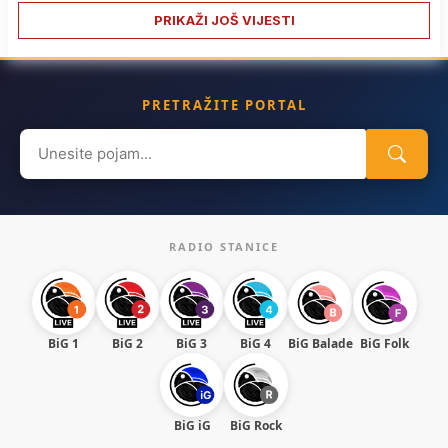
PRIKAŽI JOŠ VIJESTI
PRETRAŽITE PORTAL
Search
for:
RADIO STANICE
BiG 1
BiG 2
BiG 3
BiG 4
BiG Balade
BiG Folk
BiG iG
BiG Rock