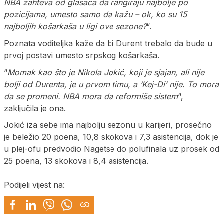
NBA zahteva od glasača da rangiraju najbolje po
pozicijama, umesto samo da kažu – ok, ko su 15
najboljih košarkaša u ligi ove sezone?
“.
Poznata voditeljka kaže da bi Durent trebalo da bude u
prvoj postavi umesto srpskog košarkaša.
“
Momak kao što je Nikola Jokić, koji je sjajan, ali nije
bolji od Durenta, je u prvom timu, a ‘Kej-Di’ nije. To mora
da se promeni. NBA mora da reformiše sistem
“,
zaključila je ona.
Jokić iza sebe ima najbolju sezonu u karijeri, prosečno
je beležio 20 poena, 10,8 skokova i 7,3 asistencija, dok je
u plej-ofu predvodio Nagetse do polufinala uz prosek od
25 poena, 13 skokova i 8,4 asistencija.
Podijeli vijest na: