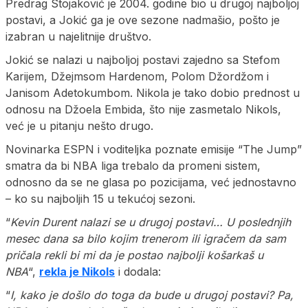
Predrag Stojaković je 2004. godine bio u drugoj najboljoj
postavi, a Jokić ga je ove sezone nadmašio, pošto je
izabran u najelitnije društvo.
Jokić se nalazi u najboljoj postavi zajedno sa Stefom
Karijem, Džejmsom Hardenom, Polom Džordžom i
Janisom Adetokumbom. Nikola je tako dobio prednost u
odnosu na Džoela Embida, što nije zasmetalo Nikols,
već je u pitanju nešto drugo.
Novinarka ESPN i voditeljka poznate emisije “The Jump”
smatra da bi NBA liga trebalo da promeni sistem,
odnosno da se ne glasa po pozicijama, već jednostavno
– ko su najboljih 15 u tekućoj sezoni.
“
Kevin Durent nalazi se u drugoj postavi… U poslednjih
mesec dana sa bilo kojim trenerom ili igračem da sam
pričala rekli bi mi da je postao najbolji košarkaš u
NBA
“,
rekla je Nikols
i dodala:
“
I, kako je došlo do toga da bude u drugoj postavi? Pa,