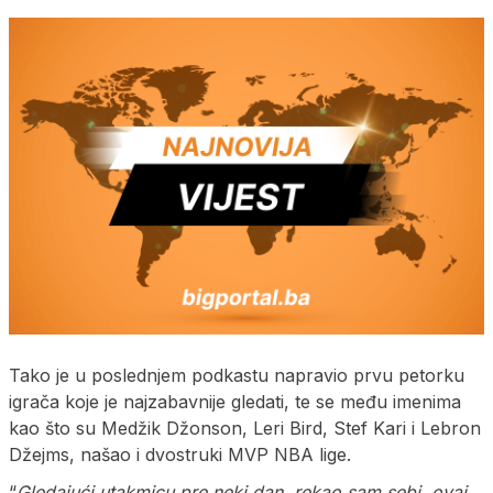
Tako je u poslednjem podkastu napravio prvu petorku
igrača koje je najzabavnije gledati, te se među imenima
kao što su Medžik Džonson, Leri Bird, Stef Kari i Lebron
Džejms, našao i dvostruki MVP NBA lige.
“
Gledajući utakmicu pre neki dan, rekao sam sebi, ovaj