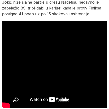
Jokić niže sjajne partije u dresu Nagetsa, nedavno je
zabeležio 89. tripl-dabl u karijeri kada je protiv Finiksa
postigao 41 poen uz po 15 skokova i asistencija.