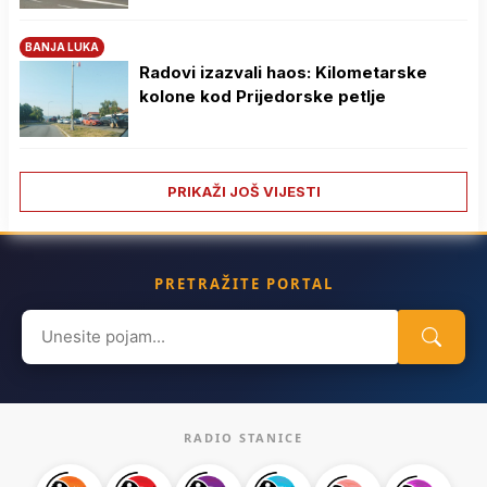
BANJA LUKA
Radovi izazvali haos: Kilometarske
kolone kod Prijedorske petlje
PRIKAŽI JOŠ VIJESTI
PRETRAŽITE PORTAL
Search
for:
RADIO STANICE