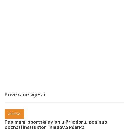
Povezane vijesti
ARHIVA
Pao manji sportski avion u Prijedoru, poginuo
poznati instruktor i njegova kćerka