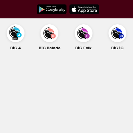
Skip
to
content
BiG 4
BiG Balade
BiG Folk
BiG iG