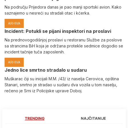
Na području Prijedora danas je pao manji sportski avion. Kako
saznajemo u nesreći su stradali otac i kćerka.
ARHIVA
Incident: Potukli se pijani inspektori na proslavi
Na prednovogodišnjoj proslavi u restoranu Službe za poslove
sa strancima BiH koja je održana protekle sedmice dogodio se
incident tačnije tuča zaposlenih.
ARHIVA
Јedno lice smrtno stradalo u sudaru
Muškarac čiji su inicijali M.M. /43/ iz naselja Cerovica, opština
Stanari, smrtno je stradao u sudaru dva vozila u tom naselju,
rečeno je Srni iz Policijske uprave Doboj.
TRENDING
NAJČITANIJE