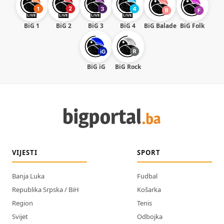
BiG 1
BiG 2
BiG 3
BiG 4
BiG Balade
BiG Folk
BiG iG
BiG Rock
VIJESTI
SPORT
Banja Luka
Fudbal
Republika Srpska / BiH
Košarka
Region
Tenis
Svijet
Odbojka