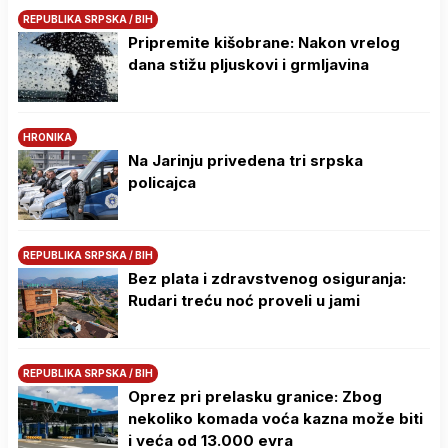
REPUBLIKA SRPSKA / BIH
Pripremite kišobrane: Nakon vrelog
dana stižu pljuskovi i grmljavina
HRONIKA
Na Јarinju privedena tri srpska
policajca
REPUBLIKA SRPSKA / BIH
Bez plata i zdravstvenog osiguranja:
Rudari treću noć proveli u jami
REPUBLIKA SRPSKA / BIH
Oprez pri prelasku granice: Zbog
nekoliko komada voća kazna može biti
i veća od 13.000 evra