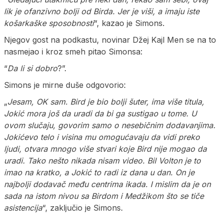
lik je ofanzivno bolji od Birda. Jer je viši, a imaju iste
košarkaške sposobnosti
“, kazao je Simons.
Njegov gost na podkastu, novinar Džej Kajl Men se na to
nasmejao i kroz smeh pitao Simonsa:
“
Da li si dobro
?”.
Simons je mirne duše odgovorio:
„
Jesam, OK sam. Bird je bio bolji šuter, ima više titula,
Jokić mora još da uradi da bi ga sustigao u tome. U
ovom slučaju, govorim samo o nesebičnim dodavanjima.
Jokićevo telo i visina mu omogućavaju da vidi preko
ljudi, otvara mnogo više stvari koje Bird nije mogao da
uradi. Tako nešto nikada nisam video. Bil Volton je to
imao na kratko, a Jokić to radi iz dana u dan. On je
najbolji dodavač među centrima ikada. I mislim da je on
sada na istom nivou sa Birdom i Medžikom što se tiče
asistencija
“, zaključio je Simons.