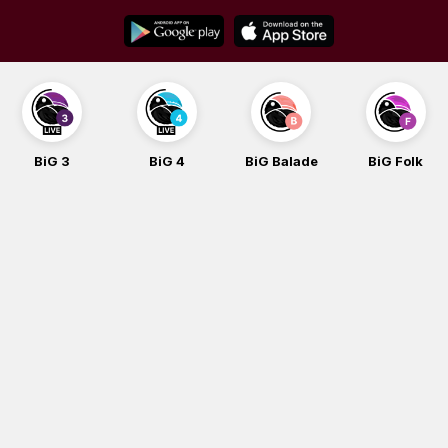
Skip
to
content
BiG 3
BiG 4
BiG Balade
BiG Folk