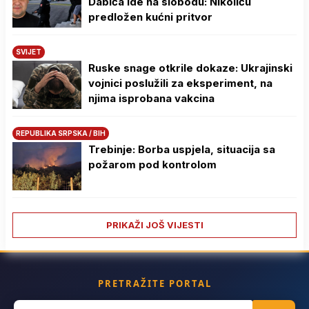
Dabića ide na slobodu: Nikoliću
predložen kućni pritvor
SVIJET
Ruske snage otkrile dokaze: Ukrajinski
vojnici poslužili za eksperiment, na
njima isprobana vakcina
REPUBLIKA SRPSKA / BIH
Trebinje: Borba uspjela, situacija sa
požarom pod kontrolom
PRIKAŽI JOŠ VIJESTI
PRETRAŽITE PORTAL
Search