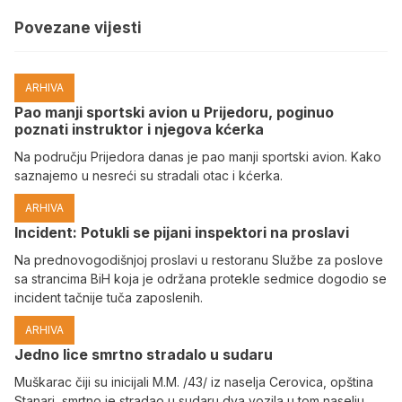
Povezane vijesti
ARHIVA
Pao manji sportski avion u Prijedoru, poginuo
poznati instruktor i njegova kćerka
Na području Prijedora danas je pao manji sportski avion. Kako
saznajemo u nesreći su stradali otac i kćerka.
ARHIVA
Incident: Potukli se pijani inspektori na proslavi
Na prednovogodišnjoj proslavi u restoranu Službe za poslove
sa strancima BiH koja je održana protekle sedmice dogodio se
incident tačnije tuča zaposlenih.
ARHIVA
Јedno lice smrtno stradalo u sudaru
Muškarac čiji su inicijali M.M. /43/ iz naselja Cerovica, opština
Stanari, smrtno je stradao u sudaru dva vozila u tom naselju,