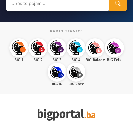
for:
RADIO STANICE
BiG 1
BiG 2
BiG 3
BiG 4
BiG Balade
BiG Folk
BiG iG
BiG Rock