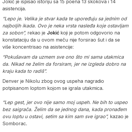
Jokić je ispisao istoriju sa 15 poena 13 skokova i 14
asistencija.
“Lepo je. Velika je stvar kada te upoređuju sa jednim od
najboljih ikada. Ovo je neka vrsta nasleđa koje ostavljam
za sobon”,
rekao je
Jokić
koji je potom odgovorio na
konstataciju da u ovom meču nije forsirao šut i da se
više koncentrisao na asistencije:
“Pokušavam da uzmem sve ono što mi sama utakmica
da. Nikad ne želim da forsiram, jer ne izgleda dobro na
kraju kada to radiš”.
Denver je Nikolu zbog ovog uspeha nagradio
potpisanom loptom kojom se igrala utakmica.
“Lep gest, jer ovo nije samo moj uspeh. Ne bih to uspeo
bez saigrača. Želim da se jednog dana, kada pronađem
ovu loptu u ostavi, setim sa kim sam sve igrao”,
kazao je
Somborac.