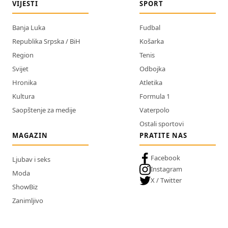
VIJESTI
SPORT
Banja Luka
Fudbal
Republika Srpska / BiH
Košarka
Region
Tenis
Svijet
Odbojka
Hronika
Atletika
Kultura
Formula 1
Saopštenje za medije
Vaterpolo
Ostali sportovi
MAGAZIN
PRATITE NAS
Facebook
Ljubav i seks
Instagram
Moda
X / Twitter
ShowBiz
Zanimljivo