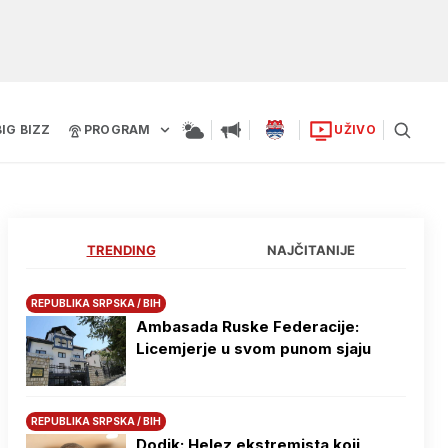
BIG BIZZ
PROGRAM
UŽIVO
TRENDING
NAJČITANIJE
REPUBLIKA SRPSKA / BIH
Ambasada Ruske Federacije:
Licemjerje u svom punom sjaju
REPUBLIKA SRPSKA / BIH
Dodik: Helez ekstremista koji