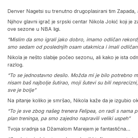
Denver Nagetsi su trenutno drugoplasirani tim Zapada, 
Njihov glavni igrač je srpski centar Nikola Jokić koji j
ove sezone u NBA ligi.
“Mislim da smo igrali jako dobro, imamo odličan rekor
smo sedam od poslednjih osam utakmica i imali odličan
Nikola je nešto slabije počeo sezonu, ali kako je ista odmi
razlog.
“To se jednostavno desilo. Možda mi je bilo potrebno
nisam baš najbolje šutirao, moji šutevi su bili nepreciz
sve je bolje”
Na pitanje koliko je smršao, Nikola kaže da je izgubio ok
“To je sve zbog našeg trenera Felipea, on radi s nama pe
plan treninga, pa smo zajedno napravili veliki uspeh”
Tvoja sradnja sa Džamalom Marejem je fantastična…