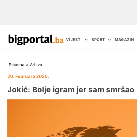
VIJESTI
SPORT
MAGAZIN
Početna
»
Arhiva
20. Februara 2020.
Jokić: Bolje igram jer sam smršao