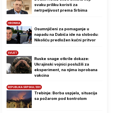
svaku priliku koristi za
netrpeljivost prema Srbima
HRONIKA
Osumnjičeni za pomaganje u
napadu na Dabića ide na slobodu:
Nikoliću predložen kućni pritvor
SVIJET
Ruske snage otkrile dokaze:
Ukrajinski vojnici poslužili za
eksperiment, na njima isprobana
vakcina
REPUBLIKA SRPSKA / BIH
Trebinje: Borba uspjela, situacija
sa požarom pod kontrolom