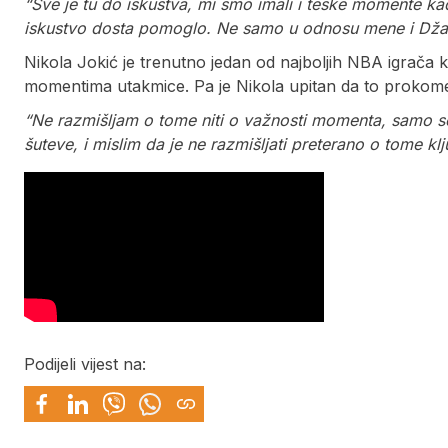
“Sve je tu do iskustva, mi smo imali i teške momente ka
iskustvo dosta pomoglo. Ne samo u odnosu mene i Dža
Nikola Jokić je trenutno jedan od najboljih NBA igrača
momentima utakmice. Pa je Nikola upitan da to prokome
“Ne razmišljam o tome niti o važnosti momenta, samo s
šuteve, i mislim da je ne razmišljati preterano o tome kl
Podijeli vijest na: