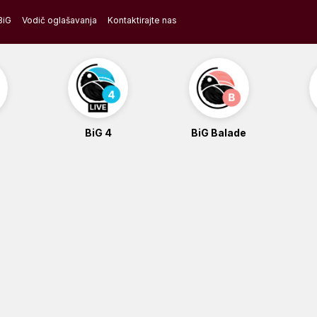
BiG
Vodič oglašavanja
Kontaktirajte nas
BiG 4
BiG Balade