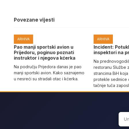
Povezane vijesti
ARHIVA
ARHIVA
Pao manji sportski avion u
Incident: Potukl
Prijedoru, poginuo poznati
inspektori na p
instruktor i njegova kćerka
Na prednovogodišn
Na području Prijedora danas je pao
restoranu Službe 
manji sportski avion. Kako saznajemo
strancima BiH koja
u nesreći su stradali otac i kćerka.
protekle sedmice 
tačnije tuča zaposl
Sear
for: