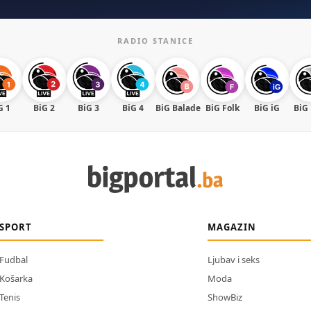
RADIO STANICE
G 1
BiG 2
BiG 3
BiG 4
BiG Balade
BiG Folk
BiG iG
BiG
SPORT
MAGAZIN
Fudbal
Ljubav i seks
Košarka
Moda
Tenis
ShowBiz