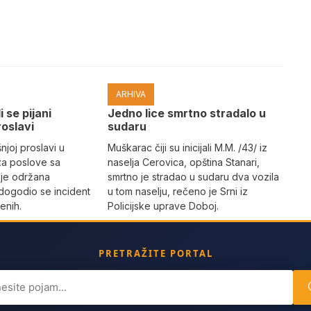
ARHIVA
i se pijani
Јedno lice smrtno stradalo u
roslavi
sudaru
joj proslavi u
Muškarac čiji su inicijali M.M. /43/ iz
za poslove sa
naselja Cerovica, opština Stanari,
 je održana
smrtno je stradao u sudaru dva vozila
dogodio se incident
u tom naselju, rečeno je Srni iz
enih.
Policijske uprave Doboj.
PRETRAŽITE PORTAL
ch