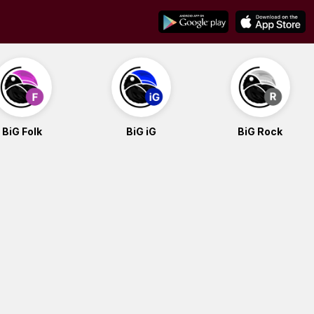
BiG Folk
BiG iG
BiG Rock