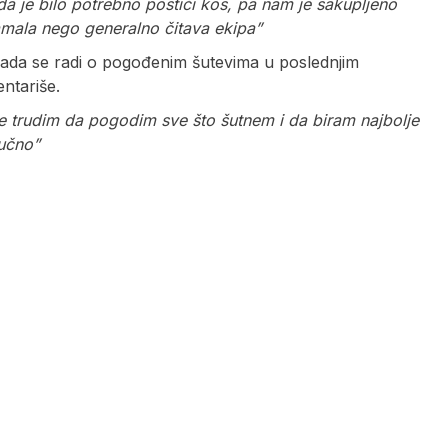
da je bilo potrebno postići koš, pa nam je sakupljeno
mala nego generalno čitava ekipa”
 kada se radi o pogođenim šutevima u poslednjim
ntariše.
e trudim da pogodim sve što šutnem i da biram najbolje
jučno”