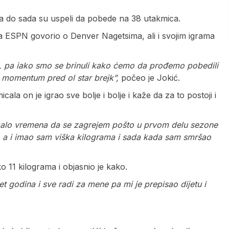
a do sada su uspeli da pobede na 38 utakmica.
e za ESPN govorio o Denver Nagetsima, ali i svojim igrama
d, pa iako smo se brinuli kako ćemo da prođemo pobedili
 momentum pred ol star brejk”,
počeo je Jokić.
cala on je igrao sve bolje i bolje i kaže da za to postoji i
 malo vremena da se zagrejem pošto u prvom delu sezone
ni, a i imao sam viška kilograma i sada kada sam smršao
o 11 kilograma i objasnio je kako.
t godina i sve radi za mene pa mi je prepisao dijetu i