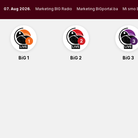
Skip
07. Aug 2026.
Marketing BIG Radio
Marketing BiGportal.ba
Mi smo 
to
content
BiG 1
BiG 2
BiG 3