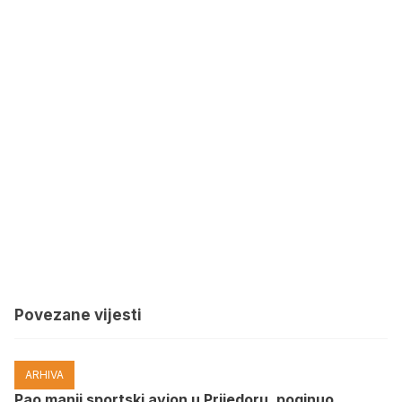
Povezane vijesti
ARHIVA
Pao manji sportski avion u Prijedoru, poginuo