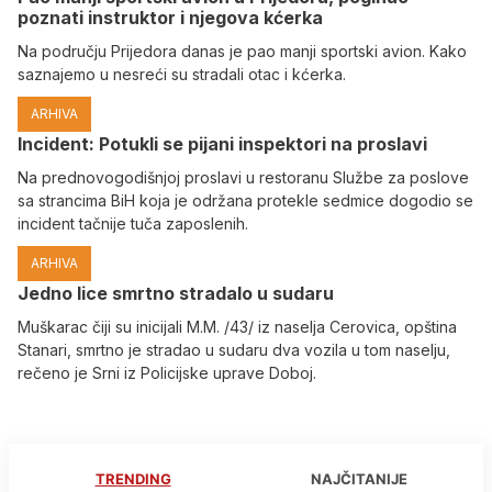
poznati instruktor i njegova kćerka
Na području Prijedora danas je pao manji sportski avion. Kako
saznajemo u nesreći su stradali otac i kćerka.
ARHIVA
Incident: Potukli se pijani inspektori na proslavi
Na prednovogodišnjoj proslavi u restoranu Službe za poslove
sa strancima BiH koja je održana protekle sedmice dogodio se
incident tačnije tuča zaposlenih.
ARHIVA
Јedno lice smrtno stradalo u sudaru
Muškarac čiji su inicijali M.M. /43/ iz naselja Cerovica, opština
Stanari, smrtno je stradao u sudaru dva vozila u tom naselju,
rečeno je Srni iz Policijske uprave Doboj.
TRENDING
NAJČITANIJE