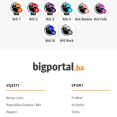
BiG 1
BiG 2
BiG 3
BiG 4
BiG Balade
BiG Folk
BiG iG
BiG Rock
VIJESTI
SPORT
Banja Luka
Fudbal
Republika Srpska / BiH
Košarka
Region
Tenis