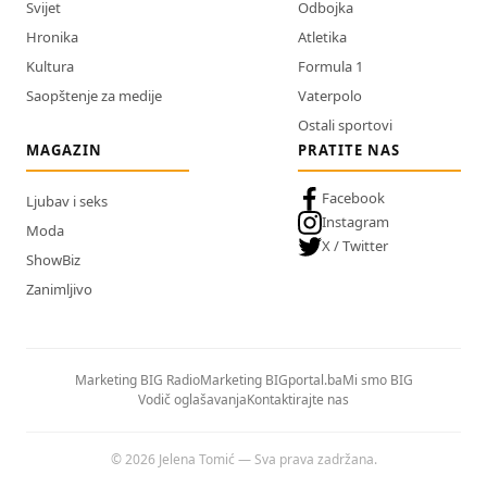
Svijet
Odbojka
Hronika
Atletika
Kultura
Formula 1
Saopštenje za medije
Vaterpolo
Ostali sportovi
MAGAZIN
PRATITE NAS
Facebook
Ljubav i seks
Instagram
Moda
X / Twitter
ShowBiz
Zanimljivo
Marketing BIG Radio
Marketing BIGportal.ba
Mi smo BIG
Vodič oglašavanja
Kontaktirajte nas
© 2026 Jelena Tomić — Sva prava zadržana.