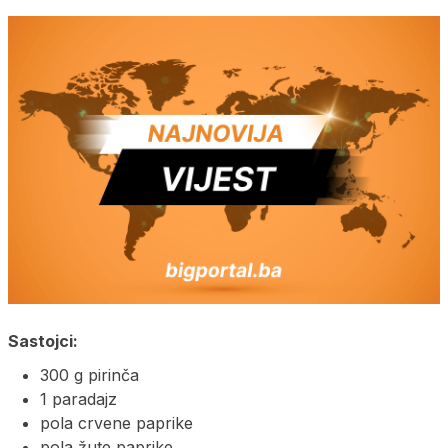
Sastojci:
300 g pirinča
1 paradajz
pola crvene paprike
pola žute paprike