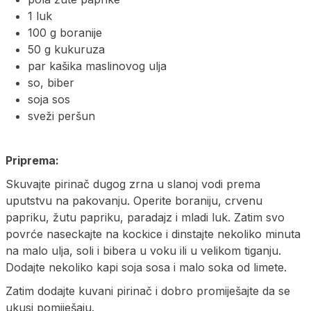
1 luk
100 g boranije
50 g kukuruza
par kašika maslinovog ulja
so, biber
soja sos
sveži peršun
Priprema:
Skuvajte pirinač dugog zrna u slanoj vodi prema
uputstvu na pakovanju. Operite boraniju, crvenu
papriku, žutu papriku, paradajz i mladi luk. Zatim svo
povrće naseckajte na kockice i dinstajte nekoliko minuta
na malo ulja, soli i bibera u voku ili u velikom tiganju.
Dodajte nekoliko kapi soja sosa i malo soka od limete.
Zatim dodajte kuvani pirinač i dobro promiješajte da se
ukusi pomiješaju.