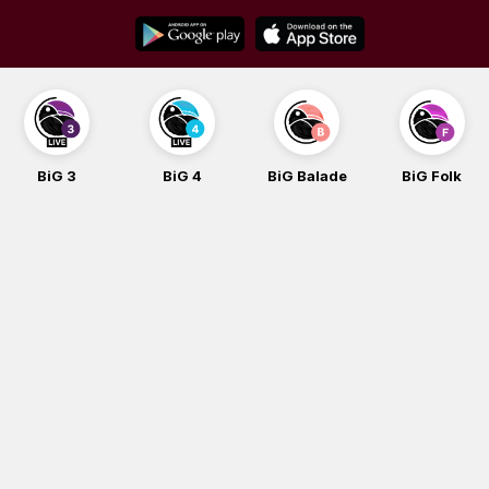
Skip
to
content
BiG 3
BiG 4
BiG Balade
BiG Folk