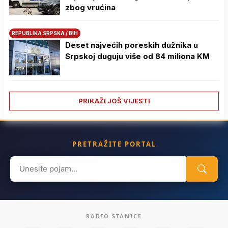
zbog vrućina
REPUBLIKA SRPSKA / BIH
Deset najvećih poreskih dužnika u
Srpskoj duguju više od 84 miliona KM
PRIKAŽI JOŠ VIJESTI
PRETRAŽITE PORTAL
Search
for:
RADIO STANICE