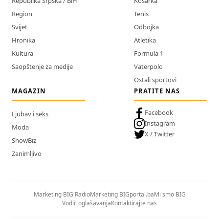
Republika Srpska / BiH
Košarka
Region
Tenis
Svijet
Odbojka
Hronika
Atletika
Kultura
Formula 1
Saopštenje za medije
Vaterpolo
Ostali sportovi
MAGAZIN
PRATITE NAS
Facebook
Ljubav i seks
Instagram
Moda
X / Twitter
ShowBiz
Zanimljivo
Marketing BIG Radio
Marketing BIGportal.ba
Mi smo BIG
Vodič oglašavanja
Kontaktirajte nas