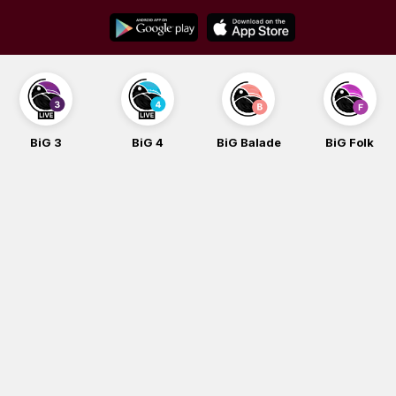
Skip
to
content
BiG 3
BiG 4
BiG Balade
BiG Folk