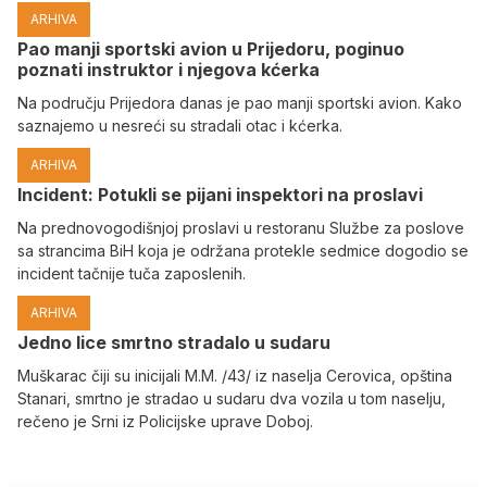
ARHIVA
Pao manji sportski avion u Prijedoru, poginuo
poznati instruktor i njegova kćerka
Na području Prijedora danas je pao manji sportski avion. Kako
saznajemo u nesreći su stradali otac i kćerka.
ARHIVA
Incident: Potukli se pijani inspektori na proslavi
Na prednovogodišnjoj proslavi u restoranu Službe za poslove
sa strancima BiH koja je održana protekle sedmice dogodio se
incident tačnije tuča zaposlenih.
ARHIVA
Јedno lice smrtno stradalo u sudaru
Muškarac čiji su inicijali M.M. /43/ iz naselja Cerovica, opština
Stanari, smrtno je stradao u sudaru dva vozila u tom naselju,
rečeno je Srni iz Policijske uprave Doboj.