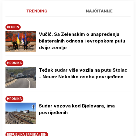
TRENDING
NAJČITANIJE
REGION
Vučić: Sa Zelenskim o unapređenju
bilateralnih odnosa i evropskom putu
dvije zemlje
HRONIKA
Težak sudar više vozila na putu Stolac
– Neum: Nekoliko osoba povrijeđeno
HRONIKA
Sudar vozova kod Bjelovara, ima
povrijeđenih
REPUBLIKA SRPSKA / BIH