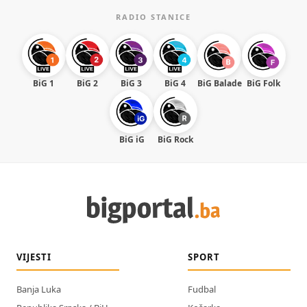
RADIO STANICE
BiG 1
BiG 2
BiG 3
BiG 4
BiG Balade
BiG Folk
BiG iG
BiG Rock
VIJESTI
SPORT
Banja Luka
Fudbal