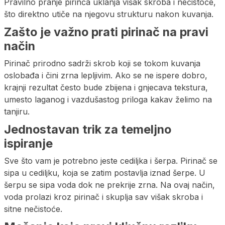
Pravilno pranje pirinča uklanja višak skroba i nečistoće,
što direktno utiče na njegovu strukturu nakon kuvanja.
Zašto je važno prati pirinač na pravi
način
Pirinač prirodno sadrži skrob koji se tokom kuvanja
oslobađa i čini zrna lepljivim. Ako se ne ispere dobro,
krajnji rezultat često bude zbijena i gnjecava tekstura,
umesto laganog i vazdušastog priloga kakav želimo na
tanjiru.
Jednostavan trik za temeljno
ispiranje
Sve što vam je potrebno jeste cediljka i šerpa. Pirinač se
sipa u cediljku, koja se zatim postavlja iznad šerpe. U
šerpu se sipa voda dok ne prekrije zrna. Na ovaj način,
voda prolazi kroz pirinač i skuplja sav višak skroba i
sitne nečistoće.