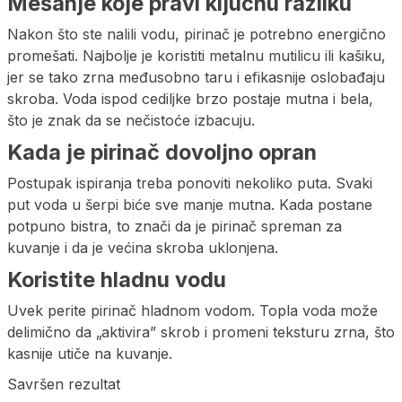
Mešanje koje pravi ključnu razliku
Nakon što ste nalili vodu, pirinač je potrebno energično
promešati. Najbolje je koristiti metalnu mutilicu ili kašiku,
jer se tako zrna međusobno taru i efikasnije oslobađaju
skroba. Voda ispod cediljke brzo postaje mutna i bela,
što je znak da se nečistoće izbacuju.
Kada je pirinač dovoljno opran
Postupak ispiranja treba ponoviti nekoliko puta. Svaki
put voda u šerpi biće sve manje mutna. Kada postane
potpuno bistra, to znači da je pirinač spreman za
kuvanje i da je većina skroba uklonjena.
Koristite hladnu vodu
Uvek perite pirinač hladnom vodom. Topla voda može
delimično da „aktivira” skrob i promeni teksturu zrna, što
kasnije utiče na kuvanje.
Savršen rezultat