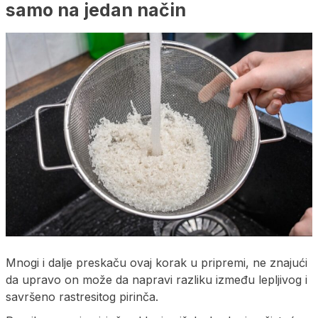
samo na jedan način
Mnogi i dalje preskaču ovaj korak u pripremi, ne znajući
da upravo on može da napravi razliku između lepljivog i
savršeno rastresitog pirinča.