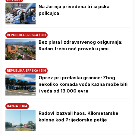
Na Јarinju privedena tri srpska
policajca
REPUBLIKA SRPSKA / BIH
Bez plata i zdravstvenog osiguranja:
Rudari treću noć proveli u jami
REPUBLIKA SRPSKA / BIH
Oprez pri prelasku granice: Zbog
nekoliko komada voća kazna može biti
i veća od 13.000 evra
BANJA LUKA
Radovi izazvali haos: Kilometarske
kolone kod Prijedorske petlje