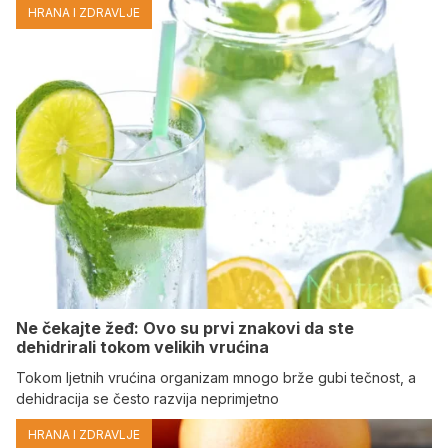
HRANA I ZDRAVLJE
Ne čekajte žeđ: Ovo su prvi znakovi da ste
dehidrirali tokom velikih vrućina
Tokom ljetnih vrućina organizam mnogo brže gubi tečnost, a
dehidracija se često razvija neprimjetno
HRANA I ZDRAVLJE