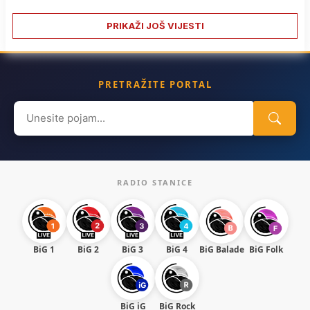
PRIKAŽI JOŠ VIJESTI
PRETRAŽITE PORTAL
Search
for:
RADIO STANICE
BiG 1
BiG 2
BiG 3
BiG 4
BiG Balade
BiG Folk
BiG iG
BiG Rock