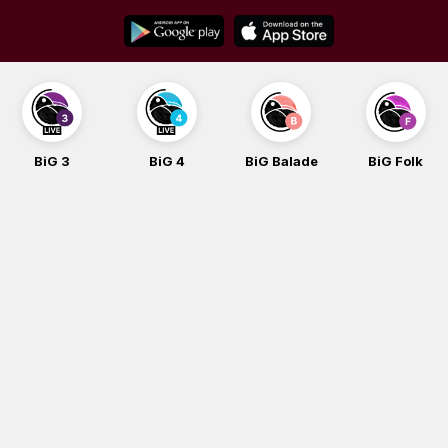
Skip
to
content
BiG 3
BiG 4
BiG Balade
BiG Folk