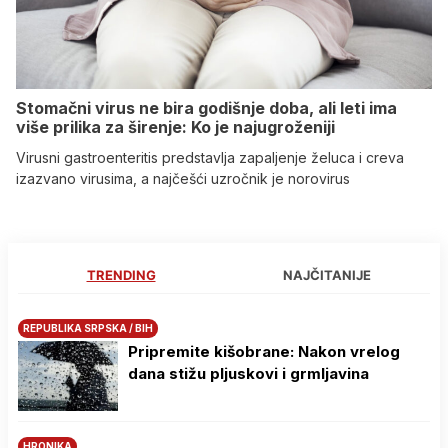
Stomačni virus ne bira godišnje doba, ali leti ima
više prilika za širenje: Ko je najugroženiji
Virusni gastroenteritis predstavlja zapaljenje želuca i creva
izazvano virusima, a najčešći uzročnik je norovirus
TRENDING
NAJČITANIJE
REPUBLIKA SRPSKA / BIH
Pripremite kišobrane: Nakon vrelog
dana stižu pljuskovi i grmljavina
HRONIKA