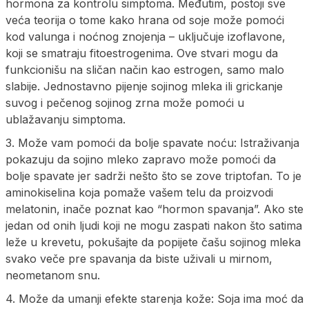
hormona za kontrolu simptoma. Međutim, postoji sve
veća teorija o tome kako hrana od soje može pomoći
kod valunga i noćnog znojenja – uključuje izoflavone,
koji se smatraju fitoestrogenima. Ove stvari mogu da
funkcionišu na sličan način kao estrogen, samo malo
slabije. Jednostavno pijenje sojinog mleka ili grickanje
suvog i pečenog sojinog zrna može pomoći u
ublažavanju simptoma.
3. Može vam pomoći da bolje spavate noću: Istraživanja
pokazuju da sojino mleko zapravo može pomoći da
bolje spavate jer sadrži nešto što se zove triptofan. To je
aminokiselina koja pomaže vašem telu da proizvodi
melatonin, inače poznat kao “hormon spavanja”. Ako ste
jedan od onih ljudi koji ne mogu zaspati nakon što satima
leže u krevetu, pokušajte da popijete čašu sojinog mleka
svako veče pre spavanja da biste uživali u mirnom,
neometanom snu.
4. Može da umanji efekte starenja kože: Soja ima moć da