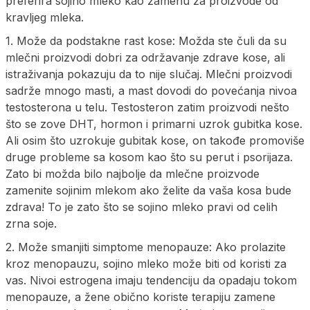
preferira sojino mleko kao zamenu za proizvode od
kravljeg mleka.
1. Može da podstakne rast kose: Možda ste čuli da su
mlečni proizvodi dobri za održavanje zdrave kose, ali
istraživanja pokazuju da to nije slučaj. Mlečni proizvodi
sadrže mnogo masti, a mast dovodi do povećanja nivoa
testosterona u telu. Testosteron zatim proizvodi nešto
što se zove DHT, hormon i primarni uzrok gubitka kose.
Ali osim što uzrokuje gubitak kose, on takođe promoviše
druge probleme sa kosom kao što su perut i psorijaza.
Zato bi možda bilo najbolje da mlečne proizvode
zamenite sojinim mlekom ako želite da vaša kosa bude
zdrava! To je zato što se sojino mleko pravi od celih
zrna soje.
2. Može smanjiti simptome menopauze: Ako prolazite
kroz menopauzu, sojino mleko može biti od koristi za
vas. Nivoi estrogena imaju tendenciju da opadaju tokom
menopauze, a žene obično koriste terapiju zamene