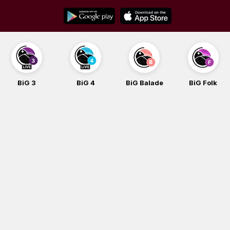
Skip
to
content
BiG 3
BiG 4
BiG Balade
BiG Folk