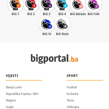
BiG 1
BiG 2
BiG 3
BiG 4
BiG Balade
BiG Folk
BiG iG
BiG Rock
VIJESTI
SPORT
Banja Luka
Fudbal
Republika Srpska / BiH
Košarka
Region
Tenis
Svijet
Odbojka