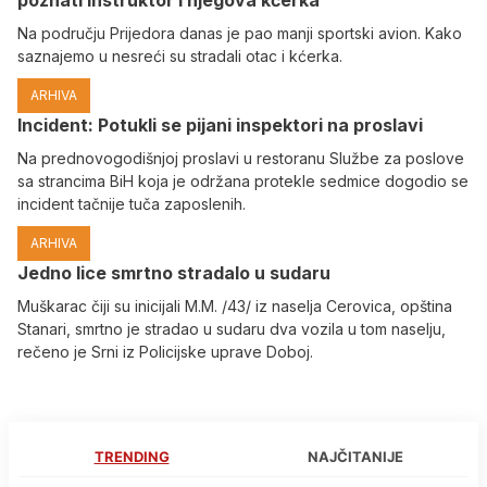
Na području Prijedora danas je pao manji sportski avion. Kako
saznajemo u nesreći su stradali otac i kćerka.
ARHIVA
Incident: Potukli se pijani inspektori na proslavi
Na prednovogodišnjoj proslavi u restoranu Službe za poslove
sa strancima BiH koja je održana protekle sedmice dogodio se
incident tačnije tuča zaposlenih.
ARHIVA
Јedno lice smrtno stradalo u sudaru
Muškarac čiji su inicijali M.M. /43/ iz naselja Cerovica, opština
Stanari, smrtno je stradao u sudaru dva vozila u tom naselju,
rečeno je Srni iz Policijske uprave Doboj.
TRENDING
NAJČITANIJE