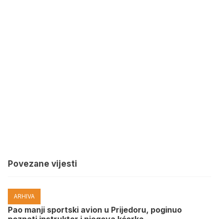
Povezane vijesti
ARHIVA
Pao manji sportski avion u Prijedoru, poginuo
poznati instruktor i njegova kćerka