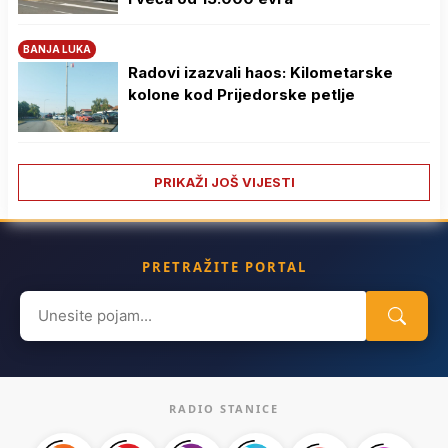
BANJA LUKA
Radovi izazvali haos: Kilometarske
kolone kod Prijedorske petlje
PRIKAŽI JOŠ VIJESTI
PRETRAŽITE PORTAL
Search
for:
RADIO STANICE