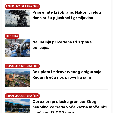
REPUBLIKA SRPSKA / BIH
Pripremite kišobrane: Nakon vrelog
dana stižu pljuskovi i grmljavina
HRONIKA
Na Јarinju privedena tri srpska
policajca
REPUBLIKA SRPSKA / BIH
Bez plata i zdravstvenog osiguranja:
Rudari treću noć proveli u jami
REPUBLIKA SRPSKA / BIH
Oprez pri prelasku granice: Zbog
nekoliko komada voća kazna može biti
i veća od 13.000 evra