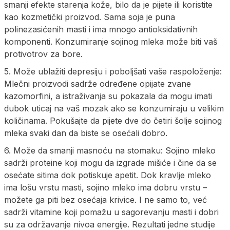
smanji efekte starenja kože, bilo da je pijete ili koristite
kao kozmetički proizvod. Sama soja je puna
polinezasićenih masti i ima mnogo antioksidativnih
komponenti. Konzumiranje sojinog mleka može biti vaš
protivotrov za bore.
5. Može ublažiti depresiju i poboljšati vaše raspoloženje:
Mlečni proizvodi sadrže određene opijate zvane
kazomorfini, a istraživanja su pokazala da mogu imati
dubok uticaj na vaš mozak ako se konzumiraju u velikim
količinama. Pokušajte da pijete dve do četiri šolje sojinog
mleka svaki dan da biste se osećali dobro.
6. Može da smanji masnoću na stomaku: Sojino mleko
sadrži proteine koji mogu da izgrade mišiće i čine da se
osećate sitima dok potiskuje apetit. Dok kravlje mleko
ima lošu vrstu masti, sojino mleko ima dobru vrstu –
možete ga piti bez osećaja krivice. I ne samo to, već
sadrži vitamine koji pomažu u sagorevanju masti i dobri
su za održavanje nivoa energije. Rezultati jedne studije