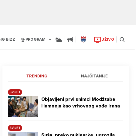
BIG BIZZ
PROGRAM
UŽIVO
TRENDING
NAJČITANIJE
SVIJET
Objavljeni prvi snimci Modžtabe
Hamneja kao vrhovnog vođe Irana
SVIJET
Suša, preko nuklearke, ugrozila