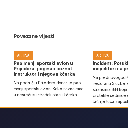
Povezane vijesti
ARHIVA
ARHIVA
Pao manji sportski avion u
Incident: Potukl
Prijedoru, poginuo poznati
inspektori na p
instruktor i njegova kćerka
Na prednovogodišn
Na području Prijedora danas je pao
restoranu Službe 
manji sportski avion. Kako saznajemo
strancima BiH koja
u nesreći su stradali otac i kćerka.
protekle sedmice 
tačnije tuča zaposl