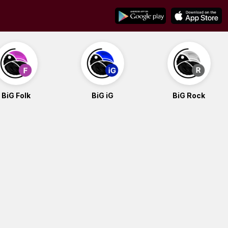
BiG Folk
BiG iG
BiG Rock