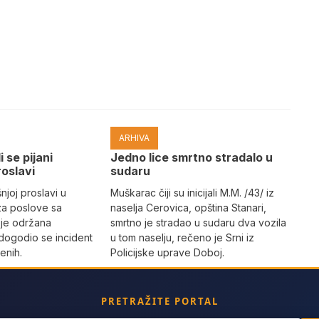
ARHIVA
i se pijani
Јedno lice smrtno stradalo u
roslavi
sudaru
joj proslavi u
Muškarac čiji su inicijali M.M. /43/ iz
za poslove sa
naselja Cerovica, opština Stanari,
 je održana
smrtno je stradao u sudaru dva vozila
dogodio se incident
u tom naselju, rečeno je Srni iz
enih.
Policijske uprave Doboj.
PRETRAŽITE PORTAL