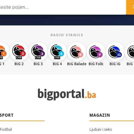
ch
RADIO STANICE
G 1
BiG 2
BiG 3
BiG 4
BiG Balade
BiG Folk
BiG iG
BiG
SPORT
MAGAZIN
Fudbal
Ljubav i seks