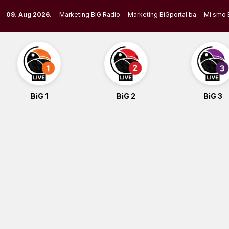
Skip
09. Aug 2026.
Marketing BIG Radio
Marketing BiGportal.ba
Mi smo 
to
content
BiG 1
BiG 2
BiG 3