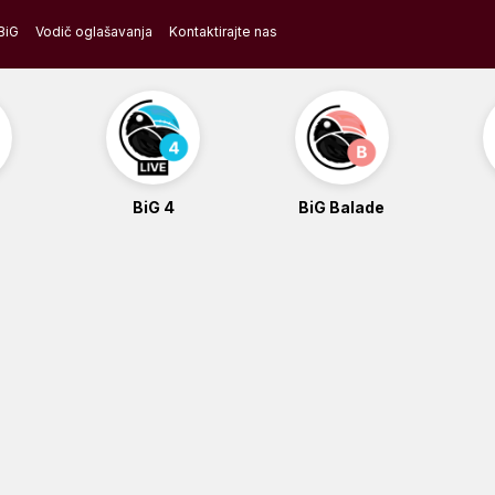
BiG
Vodič oglašavanja
Kontaktirajte nas
BiG 4
BiG Balade