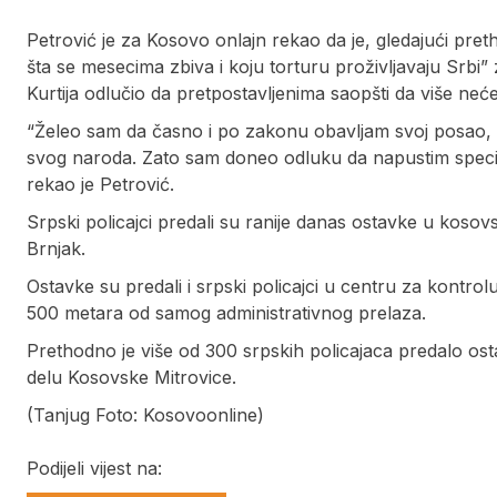
Petrović je za Kosovo onlajn rekao da je, gledajući pre
šta se mesecima zbiva i koju torturu proživljavaju Srbi” 
Kurtija odlučio da pretpostavljenima saopšti da više neće
“Želeo sam da časno i po zakonu obavljam svoj posao, 
svog naroda. Zato sam doneo odluku da napustim specij
rekao je Petrović.
Srpski policajci predali su ranije danas ostavke u kosovsk
Brnjak.
Ostavke su predali i srpski policajci u centru za kontrol
500 metara od samog administrativnog prelaza.
Prethodno je više od 300 srpskih policajaca predalo osta
delu Kosovske Mitrovice.
(Tanjug Foto: Kosovoonline)
Podijeli vijest na: