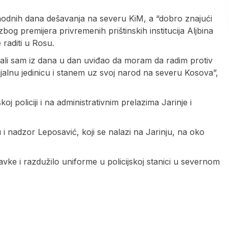
thodnih dana dešavanja na severu KiM, a “dobro znajući
zbog premijera privremenih prištinskih institucija Aljbina
 raditi u Rosu.
ali sam iz dana u dan uviđao da moram da radim protiv
alnu jedinicu i stanem uz svoj narod na severu Kosova”,
oj policiji i na administrativnim prelazima Jarinje i
u i nadzor Leposavić, koji se nalazi na Jarinju, na oko
vke i razdužilo uniforme u policijskoj stanici u severnom