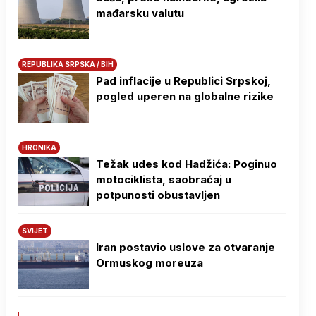
mađarsku valutu
REPUBLIKA SRPSKA / BIH
Pad inflacije u Republici Srpskoj,
pogled uperen na globalne rizike
HRONIKA
Težak udes kod Hadžića: Poginuo
motociklista, saobraćaj u
potpunosti obustavljen
SVIJET
Iran postavio uslove za otvaranje
Ormuskog moreuza