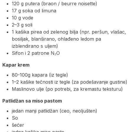
120 g putera (braon / beurre noisette)
17 g soka od limuna
10 g vode
2–3 g soli
1 kašika pirea od zelenog bilja (npr. peršun, vlašac,
bosiljak, blanširano, ohlađeno ledom pa
izblendirano s uljem)
Sifon i 2 patrone N₂O
Kapar krem
80-100g kapara (iz tegle)
1–2 kašike tečnosti iz tegle (za podešavanje gustine)
Maslinovo ulje (po potrebi, za kremastu teksturu)
Patlidžan sa miso pastom
jedan manji patlidžan (ceo, neoljušten)
So
šećer
jedna kašika miso paste