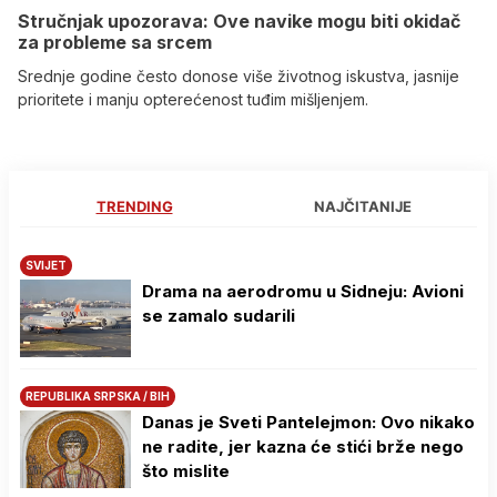
Stručnjak upozorava: Ove navike mogu biti okidač
za probleme sa srcem
Srednje godine često donose više životnog iskustva, jasnije
prioritete i manju opterećenost tuđim mišljenjem.
TRENDING
NAJČITANIJE
SVIJET
Drama na aerodromu u Sidneju: Avioni
se zamalo sudarili
REPUBLIKA SRPSKA / BIH
Danas je Sveti Pantelejmon: Ovo nikako
ne radite, jer kazna će stići brže nego
što mislite