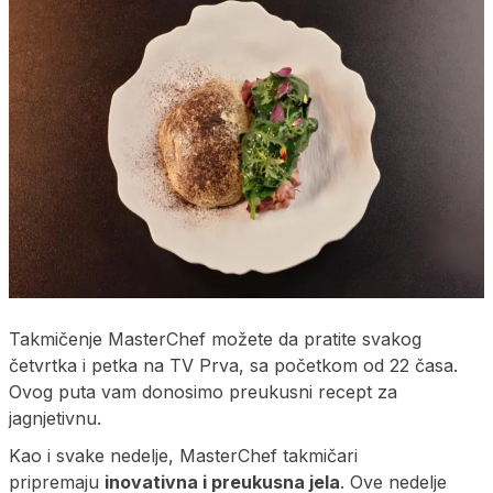
Takmičenje MasterChef možete da pratite svakog
četvrtka i petka na TV Prva, sa početkom od 22 časa.
Ovog puta vam donosimo preukusni recept za
jagnjetivnu.
Kao i svake nedelje, MasterChef takmičari
pripremaju
inovativna i preukusna jela
. Ove nedelje