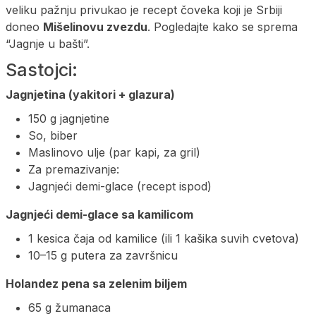
veliku pažnju privukao je recept čoveka koji je Srbiji
doneo
Mišelinovu zvezdu
. Pogledajte kako se sprema
“Jagnje u bašti”.
Sastojci:
Jagnjetina (yakitori + glazura)
150 g jagnjetine
So, biber
Maslinovo ulje (par kapi, za gril)
Za premazivanje:
Jagnjeći demi-glace (recept ispod)
Jagnjeći demi-glace sa kamilicom
1 kesica čaja od kamilice (ili 1 kašika suvih cvetova)
10–15 g putera za završnicu
Holandez pena sa zelenim biljem
65 g žumanaca