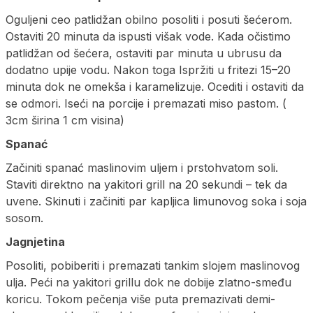
Oguljeni ceo patlidžan obilno posoliti i posuti šećerom.
Ostaviti 20 minuta da ispusti višak vode. Kada očistimo
patlidžan od šećera, ostaviti par minuta u ubrusu da
dodatno upije vodu. Nakon toga Ispržiti u fritezi 15–20
minuta dok ne omekša i karamelizuje. Ocediti i ostaviti da
se odmori. Iseći na porcije i premazati miso pastom. (
3cm širina 1 cm visina)
Spanać
Začiniti spanać maslinovim uljem i prstohvatom soli.
Staviti direktno na yakitori grill na 20 sekundi – tek da
uvene. Skinuti i začiniti par kapljica limunovog soka i soja
sosom.
Jagnjetina
Posoliti, pobiberiti i premazati tankim slojem maslinovog
ulja. Peći na yakitori grillu dok ne dobije zlatno-smeđu
koricu. Tokom pečenja više puta premazivati demi-