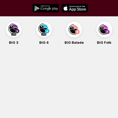
Skip
to
content
BiG 3
BiG 4
BiG Balade
BiG Folk