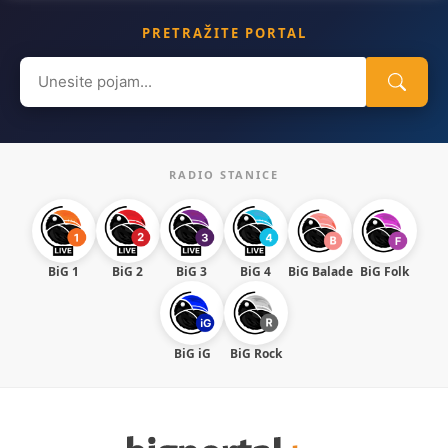
PRETRAŽITE PORTAL
Search
for:
RADIO STANICE
BiG 1
BiG 2
BiG 3
BiG 4
BiG Balade
BiG Folk
BiG iG
BiG Rock