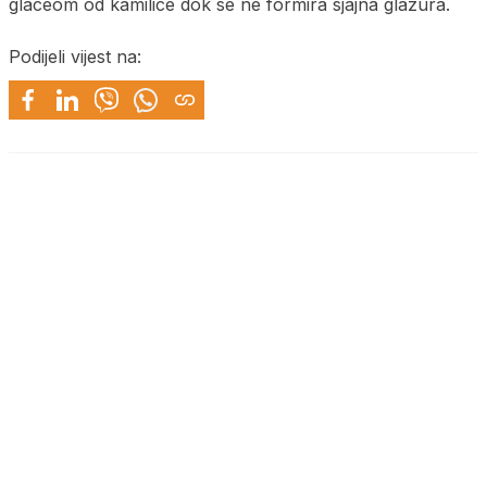
glaceom od kamilice dok se ne formira sjajna glazura.
Podijeli vijest na: