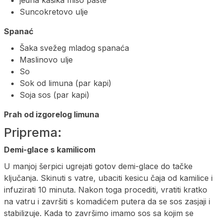
Suncokretovo ulje
Spanać
Šaka svežeg mladog spanaća
Maslinovo ulje
So
Sok od limuna (par kapi)
Soja sos (par kapi)
Prah od izgorelog limuna
Priprema:
Demi-glace s kamilicom
U manjoj šerpici ugrejati gotov demi-glace do tačke
ključanja. Skinuti s vatre, ubaciti kesicu čaja od kamilice i
infuzirati 10 minuta. Nakon toga procediti, vratiti kratko
na vatru i završiti s komadićem putera da se sos zasjaji i
stabilizuje. Kada to završimo imamo sos sa kojim se