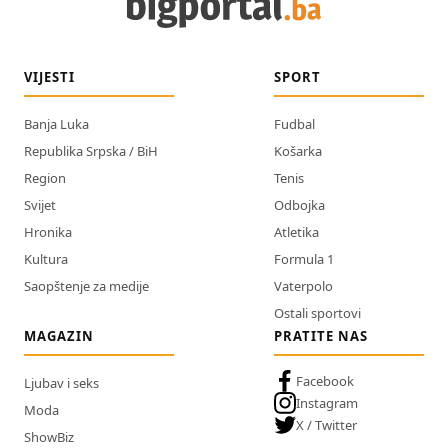
VIJESTI
SPORT
Banja Luka
Fudbal
Republika Srpska / BiH
Košarka
Region
Tenis
Svijet
Odbojka
Hronika
Atletika
Kultura
Formula 1
Saopštenje za medije
Vaterpolo
Ostali sportovi
MAGAZIN
PRATITE NAS
Facebook
Ljubav i seks
Instagram
Moda
X / Twitter
ShowBiz