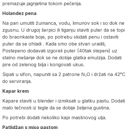
premazuje jagnjetina tokom pečenja.
Holandez pena
Na pari umutiti žumanca, vodu, limunov sok i so dok ne
zgusnu. U drugoj šerpici ili tiganju staviti puter da se topi
do braonkaste boje, po potrebu skidati penu i ostaviti
puter da se ohladi . Kada smo obe stvari uradili,
Postepeno dodavati izgoreli puter (40tak stepeni) uz
stalno mešanje dok se ne dobije glatka emulzija. Dodati
pire od zelenog bilja i korigovati ukus.
Sipati u sifon, napuniti sa 2 patrone N₂O i držati na 42°C
do serviranja.
Kapar krem
Kapare staviti u blender i izmiksati u glatku pastu. Dodati
malo tečnosti iz tegle da se dobije željena gustina.
Po potrebi dodati nekoliko kapi maslinovog ulja.
Patlidžan s miso pastom