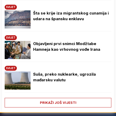
SVIJET
Šta se krije iza migrantskog cunamija i
udara na špansku enklavu
SVIJET
Objavljeni prvi snimci Modžtabe
Hamneja kao vrhovnog vođe Irana
SVIJET
Suša, preko nuklearke, ugrozila
mađarsku valutu
PRIKAŽI JOŠ VIJESTI