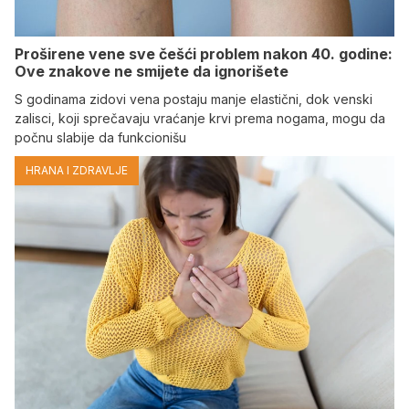
Proširene vene sve češći problem nakon 40. godine:
Ove znakove ne smijete da ignorišete
S godinama zidovi vena postaju manje elastični, dok venski
zalisci, koji sprečavaju vraćanje krvi prema nogama, mogu da
počnu slabije da funkcionišu
HRANA I ZDRAVLJE