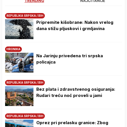
TRENDING
NAJČITANIJE
REPUBLIKA SRPSKA / BIH
Pripremite kišobrane: Nakon vrelog
dana stižu pljuskovi i grmljavina
HRONIKA
Na Јarinju privedena tri srpska
policajca
REPUBLIKA SRPSKA / BIH
Bez plata i zdravstvenog osiguranja:
Rudari treću noć proveli u jami
REPUBLIKA SRPSKA / BIH
Oprez pri prelasku granice: Zbog