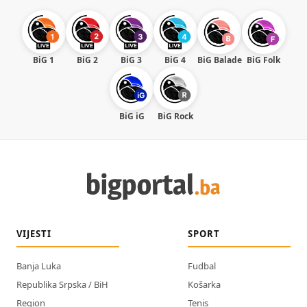
BiG 1
BiG 2
BiG 3
BiG 4
BiG Balade
BiG Folk
BiG iG
BiG Rock
VIJESTI
SPORT
Banja Luka
Fudbal
Republika Srpska / BiH
Košarka
Region
Tenis