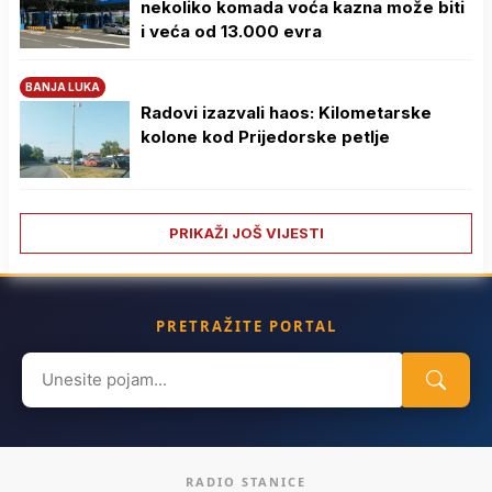
nekoliko komada voća kazna može biti
i veća od 13.000 evra
BANJA LUKA
Radovi izazvali haos: Kilometarske
kolone kod Prijedorske petlje
PRIKAŽI JOŠ VIJESTI
PRETRAŽITE PORTAL
Search
for:
RADIO STANICE