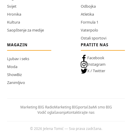
Svijet
Odbojka
Hronika
Atletika
Kultura
Formula 1
Saopštenje za medije
Vaterpolo
Ostali sportovi
MAGAZIN
PRATITE NAS
Facebook
Ljubav i seks
Instagram
Moda
X / Twitter
ShowBiz
Zanimljivo
Marketing BIG Radio
Marketing BIGportal.ba
Mi smo BIG
Vodič oglašavanja
Kontaktirajte nas
© 2026 Jelena Tomić — Sva prava zadržana.