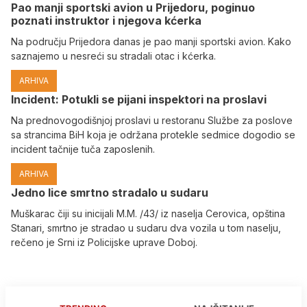
Pao manji sportski avion u Prijedoru, poginuo
poznati instruktor i njegova kćerka
Na području Prijedora danas je pao manji sportski avion. Kako
saznajemo u nesreći su stradali otac i kćerka.
ARHIVA
Incident: Potukli se pijani inspektori na proslavi
Na prednovogodišnjoj proslavi u restoranu Službe za poslove
sa strancima BiH koja je održana protekle sedmice dogodio se
incident tačnije tuča zaposlenih.
ARHIVA
Јedno lice smrtno stradalo u sudaru
Muškarac čiji su inicijali M.M. /43/ iz naselja Cerovica, opština
Stanari, smrtno je stradao u sudaru dva vozila u tom naselju,
rečeno je Srni iz Policijske uprave Doboj.