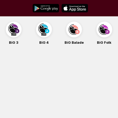
Skip
to
content
BiG 3
BiG 4
BiG Balade
BiG Folk