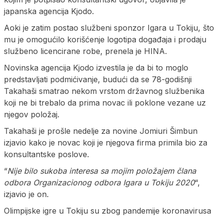
japanska agencija Kjodo.
Aoki je zatim postao službeni sponzor Igara u Tokiju, što
mu je omogućilo korišćenje logotipa događaja i prodaju
službeno licencirane robe, prenela je HINA.
Novinska agencija Kjodo izvestila je da bi to moglo
predstavljati podmićivanje, budući da se 78-godišnji
Takahaši smatrao nekom vrstom državnog službenika
koji ne bi trebalo da prima novac ili poklone vezane uz
njegov položaj.
Takahaši je prošle nedelje za novine Jomiuri Šimbun
izjavio kako je novac koji je njegova firma primila bio za
konsultantske poslove.
“
Nije bilo sukoba interesa sa mojim položajem člana
odbora Organizacionog odbora Igara u Tokiju 2020
“,
izjavio je on.
Olimpijske igre u Tokiju su zbog pandemije koronavirusa